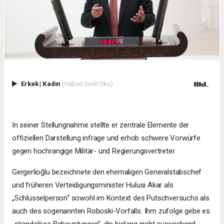
Erkek
|
Kadın
(Haberi Sesli Oku)
In seiner Stellungnahme stellte er zentrale Elemente der
offiziellen Darstellung infrage und erhob schwere Vorwürfe
gegen hochrangige Militär- und Regierungsvertreter.
Gergerlioğlu bezeichnete den ehemaligen Generalstabschef
und früheren Verteidigungsminister Hulusi Akar als
„Schlüsselperson“ sowohl im Kontext des Putschversuchs als
auch des sogenannten Roboski-Vorfalls. Ihm zufolge gebe es