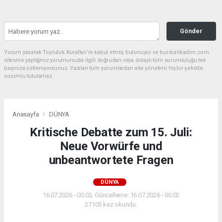
Gönder
Yorum yazarak Topluluk Kuralları’nı kabul etmiş bulunuyor ve burdurilkadim.com
sitesine yaptığınız yorumunuzla ilgili doğrudan veya dolaylı tüm sorumluluğu tek
başınıza üstleniyorsunuz. Yazılan tüm yorumlardan site yönetimi hiçbir şekilde
sorumlu tutulamaz.
Anasayfa
DÜNYA
Kritische Debatte zum 15. Juli:
Neue Vorwürfe und
unbeantwortete Fragen
DÜNYA
16.07.2026 - 00:02, Güncelleme: 16.07.2026 - 00:02
27105 kez okundu.