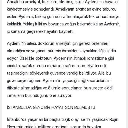
Ancak bu ameliyat, beklenmedik bir şekilde Aydemir'in hayatını
kaybetmesiyle sonuçlandı. Ameliyatın ardından evine taburcu
edilen Aydemir, birkaç gün sonra fenalaşarak tekrar hastaneye
kaldırıldı. Yaklaşık iki ay boyunca yoğun bakımda kalan Aydemir,
iç kanama geçirerek hayatını kaybetti.
Aydemir'in ailesi, doktorun ameliyat için gerekli önlemleri
almadığını ve yaşanan sürecin ihmalden kaynaklandığını iddia
ediyor. Özellikle doktorun, Aydemir'in iltihaplı romatizma gibi
ciddi bir sağlık sorunu olmasına rağmen, ameliyatın risk
taşımadığını söyleyerek güvence verdiği belirtiliyor. Aile, bu
güvenceye rağmen Aydemir'in yaşadığı sağlık sorunlarının
dikkate alınmadığını ve ölümle sonuçlanan bu süreçte ciddi
ihmallerin bulunduğunu öne sürüyor.
İSTANBUL'DA GENÇ BİR HAYAT SON BULMUŞTU
İstanbul'da yaşanan bir başka trajik olay ise 19 yaşındaki Rojin
Elveren'in mide küçültme ameliyatı sırasında hayatını