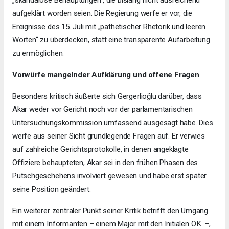
„skandalöse Behauptungen“, die bislang nicht ausreichend
aufgeklärt worden seien. Die Regierung werfe er vor, die
Ereignisse des 15. Juli mit „pathetischer Rhetorik und leeren
Worten“ zu überdecken, statt eine transparente Aufarbeitung
zu ermöglichen.
Vorwürfe mangelnder Aufklärung und offene Fragen
Besonders kritisch äußerte sich Gergerlioğlu darüber, dass
Akar weder vor Gericht noch vor der parlamentarischen
Untersuchungskommission umfassend ausgesagt habe. Dies
werfe aus seiner Sicht grundlegende Fragen auf. Er verwies
auf zahlreiche Gerichtsprotokolle, in denen angeklagte
Offiziere behaupteten, Akar sei in den frühen Phasen des
Putschgeschehens involviert gewesen und habe erst später
seine Position geändert.
Ein weiterer zentraler Punkt seiner Kritik betrifft den Umgang
mit einem Informanten – einem Major mit den Initialen O.K. –,