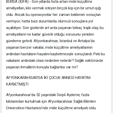
BURSA (İGFA) - Son yıllarda hızla artan mide küçültme
ameliyatları, kilo vermek isteyen birçok kişi için bir umut ışığı
oldu. Ancak bu operasyonlar her zaman beklenen sonuçları
vermiyor; hatta bazı durumlarda ölümcül sonuçlara yol
açabiliyor. Son günlerde art arda yaşanan birkaç trajik olay, bu
ameliyatların ne kadar güvenli olduğu sorusunu yeniden
gündeme getirdi. Afyonkarahisar, İstanbul ve Antalya'da
yaşanan benzer vakalar, mide küçültme ameliyatlarının
ardından hastaların hayatını kaybetmesiyle sonuçlandı. Peki bu
vakaların ardındaki olası nedenleri nelerdir? Sağlık sektöründe
yaşanan ihmallerin konuyla bağlantısı var mı?
AFYONKARAHİSAR'DA İKİ ÇOCUK ANNESİ HAYATINI
KAYBETMİŞTİ
Afyonkarahisar'da 52 yaşındaki Serpil Aydemir, fazla
kilolarından kurtulmak için Afyonkarahisar Sağlık Bilimleri
Üniversitesi Hastanesi'nde mide küçültme ameliyatı oldu.