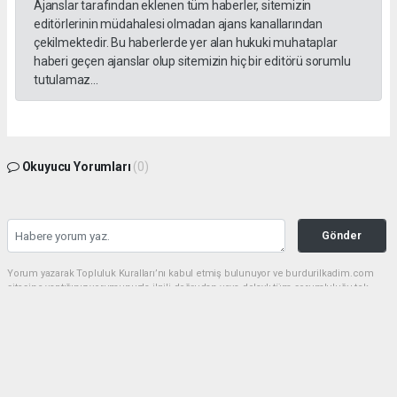
Ajanslar tarafından eklenen tüm haberler, sitemizin
editörlerinin müdahalesi olmadan ajans kanallarından
çekilmektedir. Bu haberlerde yer alan hukuki muhataplar
haberi geçen ajanslar olup sitemizin hiç bir editörü sorumlu
tutulamaz...
Okuyucu Yorumları
(0)
Gönder
Yorum yazarak Topluluk Kuralları’nı kabul etmiş bulunuyor ve burdurilkadim.com
sitesine yaptığınız yorumunuzla ilgili doğrudan veya dolaylı tüm sorumluluğu tek
başınıza üstleniyorsunuz. Yazılan tüm yorumlardan site yönetimi hiçbir şekilde
sorumlu tutulamaz.