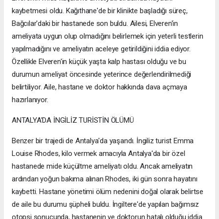
kaybetmesi oldu. Kağıthane'de bir klinikte başladığı süreç,
Bağcılar'daki bir hastanede son buldu. Ailesi, Elveren'in
ameliyata uygun olup olmadığını belirlemek için yeterli testlerin
yapılmadığını ve ameliyatın aceleye getirildiğini iddia ediyor.
Özellikle Elveren'in küçük yaşta kalp hastası olduğu ve bu
durumun ameliyat öncesinde yeterince değerlendirilmediği
belirtiliyor. Aile, hastane ve doktor hakkında dava açmaya
hazırlanıyor.
ANTALYA'DA İNGİLİZ TURİSTİN ÖLÜMÜ
Benzer bir trajedi de Antalya'da yaşandı. İngiliz turist Emma
Louise Rhodes, kilo vermek amacıyla Antalya'da bir özel
hastanede mide küçültme ameliyatı oldu. Ancak ameliyatın
ardından yoğun bakıma alınan Rhodes, iki gün sonra hayatını
kaybetti. Hastane yönetimi ölüm nedenini doğal olarak belirtse
de aile bu durumu şüpheli buldu. İngiltere'de yapılan bağımsız
otopsi sonucunda, hastanenin ve doktorun hatalı olduğu iddia