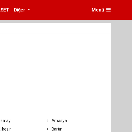
ASET
Diğer
Menü
saray
Amasya
lıkesir
Bartın