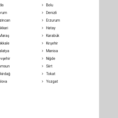
lis
Bolu
orum
Denizli
zincan
Erzurum
kkari
Hatay
Maraş
Karabük
rıkkale
Kırşehir
latya
Manisa
vşehir
Niğde
amsun
Siirt
kirdağ
Tokat
lova
Yozgat