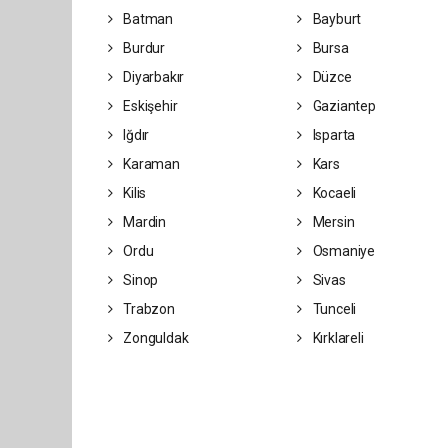
Batman
Bayburt
Burdur
Bursa
Diyarbakır
Düzce
Eskişehir
Gaziantep
Iğdır
Isparta
Karaman
Kars
Kilis
Kocaeli
Mardin
Mersin
Ordu
Osmaniye
Sinop
Sivas
Trabzon
Tunceli
Zonguldak
Kırklareli