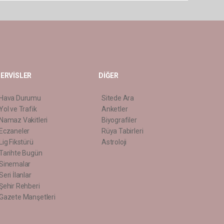
ERVİSLER
DİĞER
Hava Durumu
Sitede Ara
Yol ve Trafik
Anketler
Namaz Vakitleri
Biyografiler
Eczaneler
Rüya Tabirleri
Lig Fikstürü
Astroloji
Tarihte Bugün
Sinemalar
Seri İlanlar
Şehir Rehberi
Gazete Manşetleri