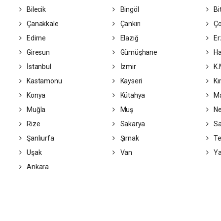
Bilecik
Bingöl
Bit
Çanakkale
Çankırı
Ç
Edirne
Elazığ
Er
Giresun
Gümüşhane
Ha
İstanbul
İzmir
K.
Kastamonu
Kayseri
Kı
Konya
Kütahya
Ma
Muğla
Muş
Ne
Rize
Sakarya
S
Şanlıurfa
Şırnak
Te
Uşak
Van
Ya
Ankara