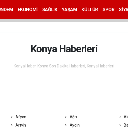
ÜNDEM
EKONOMİ
SAĞLIK
YAŞAM
KÜLTÜR
SPOR
SİY
Konya Haberleri
Konya Haber, Konya Son Dakika Haberleri, Konya Haberleri
Afyon
Ağrı
Ak
Artvin
Aydın
Ba