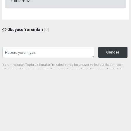
tutulamaz...
Okuyucu Yorumları
(0)
Gönder
Yorum yazarak Topluluk Kuralları’nı kabul etmiş bulunuyor ve burdurilkadim.com
sitesine yaptığınız yorumunuzla ilgili doğrudan veya dolaylı tüm sorumluluğu tek
başınıza üstleniyorsunuz. Yazılan tüm yorumlardan site yönetimi hiçbir şekilde
sorumlu tutulamaz.
haber paketi
haber scripti
haber yazılımı
Tüm hakları saklı tutulmaktadır.Copyright 2026©
Haber Yazılımı:
Web Aksiyon ®