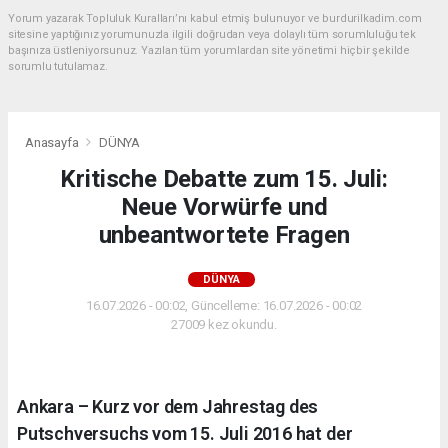
Yorum yazarak Topluluk Kuralları’nı kabul etmiş bulunuyor ve burdurilkadim.com
sitesine yaptığınız yorumunuzla ilgili doğrudan veya dolaylı tüm sorumluluğu tek
başınıza üstleniyorsunuz. Yazılan tüm yorumlardan site yönetimi hiçbir şekilde
sorumlu tutulamaz.
Anasayfa
DÜNYA
Kritische Debatte zum 15. Juli:
Neue Vorwürfe und
unbeantwortete Fragen
DÜNYA
16.07.2026 - 00:02, Güncelleme: 16.07.2026 - 00:02
27009 kez okundu.
Ankara – Kurz vor dem Jahrestag des
Putschversuchs vom 15. Juli 2016 hat der