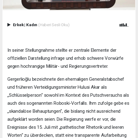
Erkek
|
Kadın
(Haberi Sesli Oku)
In seiner Stellungnahme stellte er zentrale Elemente der
offiziellen Darstellung infrage und erhob schwere Vorwürfe
gegen hochrangige Militär- und Regierungsvertreter.
Gergerlioğlu bezeichnete den ehemaligen Generalstabschef
und früheren Verteidigungsminister Hulusi Akar als
„Schlüsselperson“ sowohl im Kontext des Putschversuchs als
auch des sogenannten Roboski-Vorfalls. Ihm zufolge gebe es
„skandalöse Behauptungen“, die bislang nicht ausreichend
aufgeklärt worden seien. Die Regierung werfe er vor, die
Ereignisse des 15. Juli mit „pathetischer Rhetorik und leeren
Worten“ zu überdecken, statt eine transparente Aufarbeitung