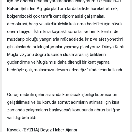
için de önemli fırsatlar yaratacağına inanıyorum. Özellikle B40
Balkan Şehirleri Ağı gibi platformlarda birlikte hareket etmek,
bölgemizdeki çok taraflı kent diplomasisi çalışmaları,
demokrasi, barış ve sürdürülebilir kalkınma hedefleri için büyük
önem taşıyor. İklim krizi kaynaklı sorunlar ve her iki kentin de
muzdarip olduğu yangınlarla mücadelede, kriz ve afet yönetimi
gibi alanlarda ortak çalışmalar yapmayı planlıyoruz. Dünya Kenti
Muğla vizyonu doğrultusunda uluslararası iş birliklerini
güçlendirme ve Muğla’mızı daha dirençli bir kent yapma
hedefiyle çalışmalarımıza devam edeceğiz.” ifadelerini kullandı.
Görüşmede iki şehir arasında kurulacak işbirliği köprüsünün
geliştirilmesi ve bu konuda somut adımların atılması için kısa
zamanda çalışmaların başlayacağı konusunda görüş birliğine
varıldığı belirtildi.
Kaynak: (BYZHA) Beyaz Haber Ajansı