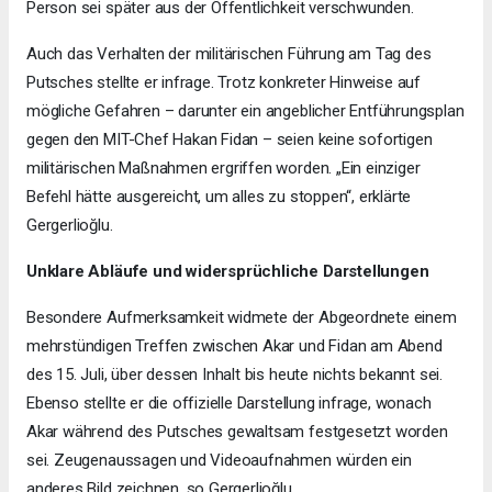
Person sei später aus der Öffentlichkeit verschwunden.
Auch das Verhalten der militärischen Führung am Tag des
Putsches stellte er infrage. Trotz konkreter Hinweise auf
mögliche Gefahren – darunter ein angeblicher Entführungsplan
gegen den MIT-Chef Hakan Fidan – seien keine sofortigen
militärischen Maßnahmen ergriffen worden. „Ein einziger
Befehl hätte ausgereicht, um alles zu stoppen“, erklärte
Gergerlioğlu.
Unklare Abläufe und widersprüchliche Darstellungen
Besondere Aufmerksamkeit widmete der Abgeordnete einem
mehrstündigen Treffen zwischen Akar und Fidan am Abend
des 15. Juli, über dessen Inhalt bis heute nichts bekannt sei.
Ebenso stellte er die offizielle Darstellung infrage, wonach
Akar während des Putsches gewaltsam festgesetzt worden
sei. Zeugenaussagen und Videoaufnahmen würden ein
anderes Bild zeichnen, so Gergerlioğlu.