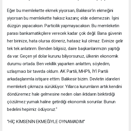
Eğer bu memlekette ekmek yiyorsan, Balıkesir’in ekmeğini
yiyorsan bu memlekette haksız kazanç elde edemezsin. İşini
düzgün yapacaksın. Particilik yapmayacaksın. Bu memleketin
parası bankamatikçilere verecek kadar çok değil. Bana güvenin
her birinize, hata olursa döneriz, hatasız kul olmaz. Evinize gelir
tek tek anlatırım. Benden bilgisiz, daire başkanlarımızın yaptığı
da var. Geçen yıl dolar kurunu biliyorsunuz, ülkenin ekonomik
durumu ortada. Ben vekillik yaparken anlattım, söyledim,
uzlaşmacı bir tavırda oldum. AK Partili, MHP’li, İYİ Partili
arkadaşlarımla istişare ettim. Balıkesir bizim. Devletin idareleri
memleketi çıkmaza sürüklüyor. Yıllarca kurumların artık kendini
döndüremez hale gelmesine neden olan iktidarın biriktirdiği
çözülmez yumak haline getirdiği ekonomik sorunlar. Bunun
bedelini hepimiz ödüyoruz."
“HİÇ KİMSENİN EKMEĞİYLE OYNAMADIM”