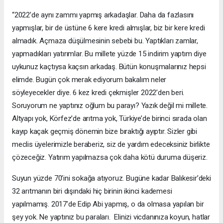
“2022’de aynı zammı yapmış arkadaşlar. Daha da fazlasını
yapmışlar, bir de üstüne 6 kere kredi almışlar, biz bir kere kredi
almadık. Açmaza düşülmesinin sebebi bu. Yaptıkları zamlar,
yapmadıkları yatırımlar. Bu millete yüzde 15 indirim yaptım diye
uykunuz kaçtıysa kaçsın arkadaş. Bütün konuşmalarınız hepsi
elimde. Bugün çok merak ediyorum bakalım neler
söyleyecekler diye. 6 kez kredi çekmişler 2022’den beri.
Soruyorum ne yaptınız oğlum bu parayı? Yazık değil mi millete.
Altyapı yok, Körfez’de arıtma yok, Türkiye’de birinci sırada olan
kayıp kaçak geçmiş dönemin bize bıraktığı ayıptır. Sizler gibi
meclis üyelerimizle beraberiz, siz de yardım edeceksiniz birlikte
çözeceğiz. Yatırım yapılmazsa çok daha kötü duruma düşeriz.
Suyun yüzde 70’ini sokağa atıyoruz. Bugüne kadar Balıkesir’deki
32 arıtmanın biri dışındaki hiç birinin ikinci kademesi
yapılmamış. 2017’de Edip Abi yapmış, o da olmasa yapılan bir
şey yok. Ne yaptınız bu paraları. Elinizi vicdanınıza koyun, hatlar