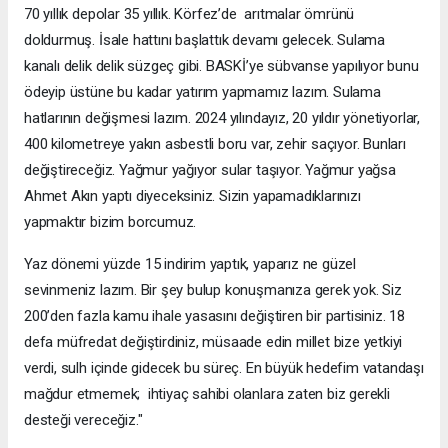
70 yıllık depolar 35 yıllık. Körfez’de arıtmalar ömrünü
doldurmuş. İsale hattını başlattık devamı gelecek. Sulama
kanalı delik delik süzgeç gibi. BASKİ’ye sübvanse yapılıyor bunu
ödeyip üstüne bu kadar yatırım yapmamız lazım. Sulama
hatlarının değişmesi lazım. 2024 yılındayız, 20 yıldır yönetiyorlar,
400 kilometreye yakın asbestli boru var, zehir saçıyor. Bunları
değiştireceğiz. Yağmur yağıyor sular taşıyor. Yağmur yağsa
Ahmet Akın yaptı diyeceksiniz. Sizin yapamadıklarınızı
yapmaktır bizim borcumuz.
Yaz dönemi yüzde 15 indirim yaptık, yaparız ne güzel
sevinmeniz lazım. Bir şey bulup konuşmanıza gerek yok. Siz
200’den fazla kamu ihale yasasını değiştiren bir partisiniz. 18
defa müfredat değiştirdiniz, müsaade edin millet bize yetkiyi
verdi, sulh içinde gidecek bu süreç. En büyük hedefim vatandaşı
mağdur etmemek; ihtiyaç sahibi olanlara zaten biz gerekli
desteği vereceğiz."