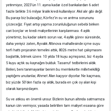
yetinmiyor, 2023’ün 11. ayına kadar özel bankalardan 6 adet
faizle birlikte 3.6 milyar liralık kredi kullanılıyor. Akıl alır gibi değil.
Bu parayı biz bulacağız, Körfez’in su ve arıtma sorununu
çözeceğiz. Fiyat artışı yapma zorunluluğunun sebebi biriken
cari borçlar ve kredi maliyetlerinin karşılanması. 4 aylık
yönetimiz, bu kadar sıkıntı sorun var, 4 ayllık görev süresinde,
daha yeniyiz zaten, Ayvalık Altınova mahallesinde içme suyu
terfi hattı projesinin temelini attık, 8026 metre hat çalışmasını
başlattık, bitmek üzere. 10 yılda 18 kuyu açmışsınız, biz 4 ayda
5 kuyu açtık su kaynağını bulduk. Tasarruf tedbirlerini aldık.
Birileri, beni tanımayanlar benim bu memlekette milletvekilliği
yaptığımı unutanlar, Ahmet Akın kaçıyor diyorlar. Ne kaçması,
biz yüzde 50’den fazla oy aldık, burada en çok oy alan kişi
olarak karşınızdayım.
Su ve atıksu en önemli unsur. Bizlerin bunun altında satmamıza
kanun izin vermiyor, yasada belirtilen tam maliyet esasına göre