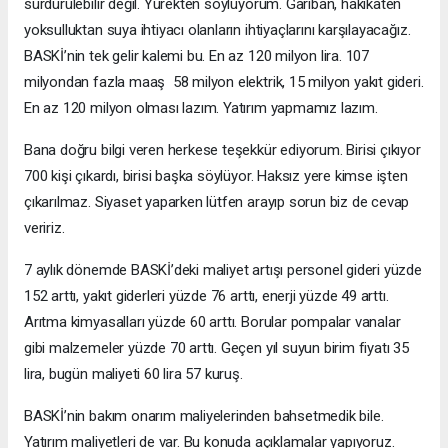
sürdürülebilir değil. Yürekten söylüyorum. Gariban, hakikaten
yoksulluktan suya ihtiyacı olanların ihtiyaçlarını karşılayacağız.
BASKİ’nin tek gelir kalemi bu. En az 120 milyon lira. 107
milyondan fazla maaş 58 milyon elektrik, 15 milyon yakıt gideri.
En az 120 milyon olması lazım. Yatırım yapmamız lazım.
Bana doğru bilgi veren herkese teşekkür ediyorum. Birisi çıkıyor
700 kişi çıkardı, birisi başka söylüyor. Haksız yere kimse işten
çıkarılmaz. Siyaset yaparken lütfen arayıp sorun biz de cevap
veririz.
7 aylık dönemde BASKİ’deki maliyet artışı personel gideri yüzde
152 arttı, yakıt giderleri yüzde 76 arttı, enerji yüzde 49 arttı.
Arıtma kimyasalları yüzde 60 arttı. Borular pompalar vanalar
gibi malzemeler yüzde 70 arttı. Geçen yıl suyun birim fiyatı 35
lira, bugün maliyeti 60 lira 57 kuruş.
BASKİ’nin bakım onarım maliyelerinden bahsetmedik bile.
Yatırım maliyetleri de var. Bu konuda açıklamalar yapıyoruz.