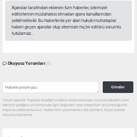
Ajanslar tarafından eklenen tüm haberler, sitemizin
editörlerinin müdahalesi olmadan ajans kanallarından
çekilmektedir. Bu haberlerde yer alan hukuki muhataplar
haberi geçen ajanslar olup sitemizin hiç bir editörü sorumlu
tutulamaz...
Okuyucu Yorumları
(0)
Gönder
Yorum yazarak Topluluk Kuralları’nı kabul etmiş bulunuyor ve burdurilkadim.com
sitesine yaptığınız yorumunuzla ilgili doğrudan veya dolaylı tüm sorumluluğu tek
başınıza üstleniyorsunuz. Yazılan tüm yorumlardan site yönetimi hiçbir şekilde
sorumlu tutulamaz.