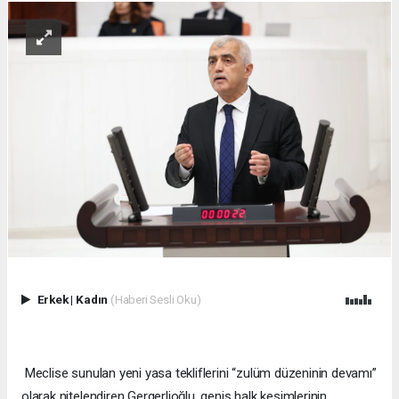
Erkek
|
Kadın
(Haberi Sesli Oku)
Meclise sunulan yeni yasa tekliflerini “zulüm düzeninin devamı”
olarak nitelendiren Gergerlioğlu, geniş halk kesimlerinin