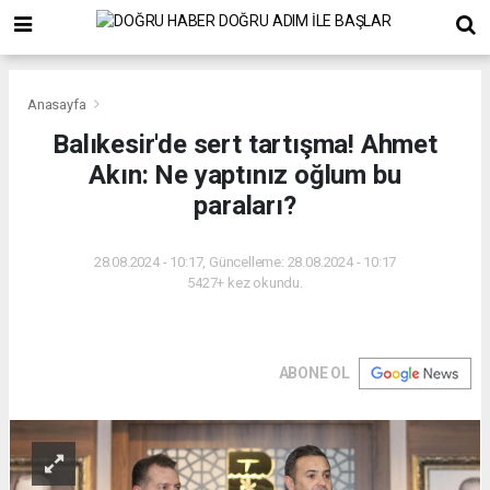
Anasayfa
Balıkesir'de sert tartışma! Ahmet
Akın: Ne yaptınız oğlum bu
paraları?
28.08.2024 - 10:17, Güncelleme: 28.08.2024 - 10:17
5427+ kez okundu.
ABONE OL