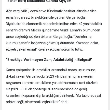
“Esnaf Borç Kıskacında Canına Kıyıyor!”
Ağır vergi yükü, cezalar ve bürokratik baskılar altında ezilen
esnafın çaresiz bırakıldığını dile getiren Gergerlioğlu,
Diyarbakır’da ekonomik nedenlerle intihar eden 42 yaşındaki bir
esnafın dramını Meclis gündemine taşıdı. Esnafın ölümünden
önce söylediği sözleri aktaran Gergerlioğlu, “Devletin her
kurumu esnafın boğazına çökmüş durumda. Kazanan onlar,
eziyeti çeken esnaf” diyerek iktidarı sorumlu tuttu.
“Emekliye Verilmeyen Zam, Adaletsizliğin Belgesi!”
Kamu çalışanları ile emekliler arasındaki maaş uçurumuna
dikkat çeken Gergerlioğlu, 2023 yılında memurlara verilen
seyyanen zammın emeklilere yansıtılmamasını sert sözlerle
eleştirdi. 3600 ek gösterge düzenlemesinde de geniş
kesimlerin kapsam dışı bırakıldığını belirterek, “Bu tablo sosyal
adalet değil, sistematik eşitsizliktir” dedi.