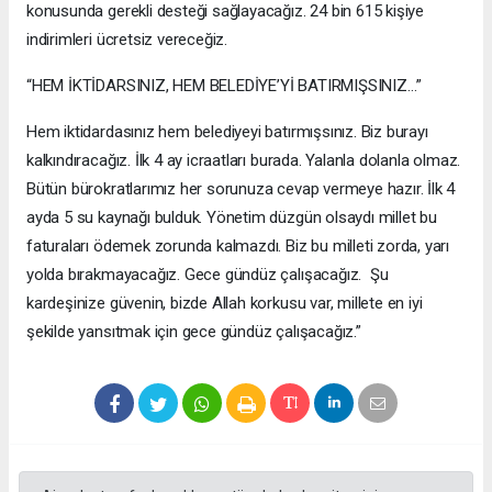
konusunda gerekli desteği sağlayacağız. 24 bin 615 kişiye
indirimleri ücretsiz vereceğiz.
“HEM İKTİDARSINIZ, HEM BELEDİYE’Yİ BATIRMIŞSINIZ…”
Hem iktidardasınız hem belediyeyi batırmışsınız. Biz burayı
kalkındıracağız. İlk 4 ay icraatları burada. Yalanla dolanla olmaz.
Bütün bürokratlarımız her sorunuza cevap vermeye hazır. İlk 4
ayda 5 su kaynağı bulduk. Yönetim düzgün olsaydı millet bu
faturaları ödemek zorunda kalmazdı. Biz bu milleti zorda, yarı
yolda bırakmayacağız. Gece gündüz çalışacağız. Şu
kardeşinize güvenin, bizde Allah korkusu var, millete en iyi
şekilde yansıtmak için gece gündüz çalışacağız.”