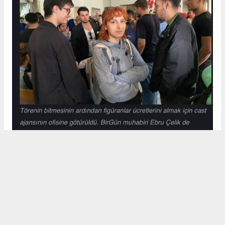
Gazete, muhabir Ebru Çelik'in katılımcı gözlem yöntemiyle
hazırladığı haberin somut bilgilere dayandığını ve tamamının
gerçek olduğunu savunarak, haber sonrası kendilerine
yöneltilen suçlamaların kabul edilemez olduğunu belirtti.
BirGün açıklamasında, kendilerine yönelik ifadeler nedeniyle