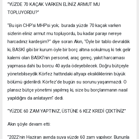
“YÜZDE 70 KAÇAK VARKEN ELİNİZ ARMUT MU
TOPLUYORDU?”
"Bu işin CHP’si MHP’si yok; burada yüzde 70 kaçak varken
sizlerin eliniz armut mu topluyordu, bu kadar parayı nereye
harcadınız kardeşim?" diye soran Akın, "Öyle bir tablo devraldık
ki, BASKİ gibi bir kurum öyle bir borç altına sokulmuş ki tek gelir
kalemi olan BASKİ’nin personel, araç gereç, yakıt harcaması
yapmasa dahi bu borcu 40 ayda ödeyebilecek. Doğru bütçeyle
yönetebilseydik Körfez hattındaki altyapı eksikliklerinin büyük
bölümü giderilirdi. Körfez’de bugün su sorunu yaşanmazdı. O
plansız bütçe yönetimi yapılmış ki, size bu borçlanmanın nasıl
yapıldığını da anlatayım" dedi.
“YÜZDE 60 ZAM YAPTINIZ, ÜSTÜNE 6 KEZ KREDİ ÇEKTİNİZ”
Akın şöyle devam etti:
"2022’nin Haziran ayında suya yüzde 60 zam yapılıyor. Bununla