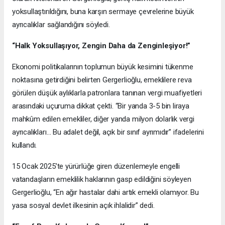
yoksullaştırıldığını, buna karşın sermaye çevrelerine büyük
ayrıcalıklar sağlandığını söyledi.
“Halk Yoksullaşıyor, Zengin Daha da Zenginleşiyor!”
Ekonomi politikalarının toplumun büyük kesimini tükenme
noktasına getirdiğini belirten Gergerlioğlu, emeklilere reva
görülen düşük aylıklarla patronlara tanınan vergi muafiyetleri
arasındaki uçuruma dikkat çekti. “Bir yanda 3-5 bin liraya
mahkûm edilen emekliler, diğer yanda milyon dolarlık vergi
ayrıcalıkları… Bu adalet değil, açık bir sınıf ayrımıdır” ifadelerini
kullandı.
15 Ocak 2025’te yürürlüğe giren düzenlemeyle engelli
vatandaşların emeklilik haklarının gasp edildiğini söyleyen
Gergerlioğlu, “En ağır hastalar dahi artık emekli olamıyor. Bu
yasa sosyal devlet ilkesinin açık ihlalidir” dedi.