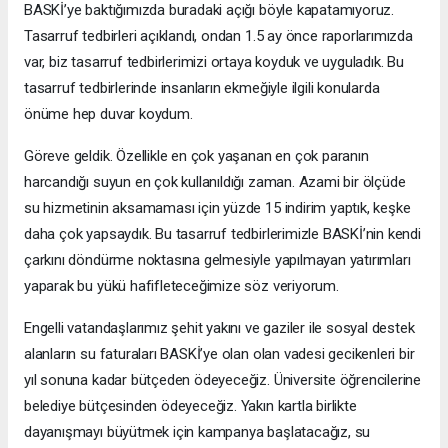
BASKİ’ye baktığımızda buradaki açığı böyle kapatamıyoruz.
Tasarruf tedbirleri açıklandı, ondan 1.5 ay önce raporlarımızda
var, biz tasarruf tedbirlerimizi ortaya koyduk ve uyguladık. Bu
tasarruf tedbirlerinde insanların ekmeğiyle ilgili konularda
önüme hep duvar koydum.
Göreve geldik. Özellikle en çok yaşanan en çok paranın
harcandığı suyun en çok kullanıldığı zaman. Azami bir ölçüde
su hizmetinin aksamaması için yüzde 15 indirim yaptık, keşke
daha çok yapsaydık. Bu tasarruf tedbirlerimizle BASKİ’nin kendi
çarkını döndürme noktasına gelmesiyle yapılmayan yatırımları
yaparak bu yükü hafifleteceğimize söz veriyorum.
Engelli vatandaşlarımız şehit yakını ve gaziler ile sosyal destek
alanların su faturaları BASKİ’ye olan olan vadesi gecikenleri bir
yıl sonuna kadar bütçeden ödeyeceğiz. Üniversite öğrencilerine
belediye bütçesinden ödeyeceğiz. Yakın kartla birlikte
dayanışmayı büyütmek için kampanya başlatacağız, su