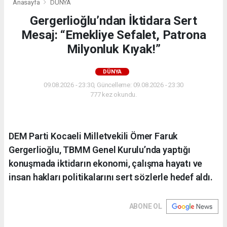
Anasayfa
DÜNYA
Gergerlioğlu’ndan İktidara Sert
Mesaj: “Emekliye Sefalet, Patrona
Milyonluk Kıyak!”
DÜNYA
09.08.2026 - 23:30, Güncelleme: 09.08.2026 - 23:30
777 kez okundu.
DEM Parti Kocaeli Milletvekili Ömer Faruk
Gergerlioğlu, TBMM Genel Kurulu’nda yaptığı
konuşmada iktidarın ekonomi, çalışma hayatı ve
insan hakları politikalarını sert sözlerle hedef aldı.
ABONE OL