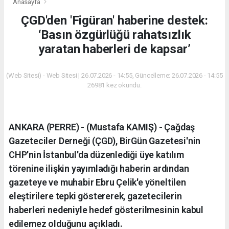
Anasayfa
ÇGD'den 'Figüran' haberine destek:
‘Basın özgürlüğü rahatsızlık
yaratan haberleri de kapsar’
(Web Sitesi) - Web Sitesi | 26.07.2026 - 14:55, Güncelleme: 26.07.2026 - 14:55
26981 kez okundu.
ANKARA (PERRE) - (Mustafa KAMIŞ) - Çağdaş
Gazeteciler Derneği (ÇGD), BirGün Gazetesi'nin
CHP'nin İstanbul'da düzenlediği üye katılım
törenine ilişkin yayımladığı haberin ardından
gazeteye ve muhabir Ebru Çelik'e yöneltilen
eleştirilere tepki göstererek, gazetecilerin
haberleri nedeniyle hedef gösterilmesinin kabul
edilemez olduğunu açıkladı.