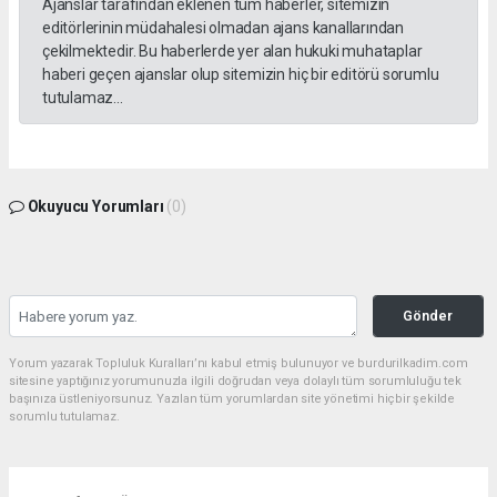
Ajanslar tarafından eklenen tüm haberler, sitemizin
editörlerinin müdahalesi olmadan ajans kanallarından
çekilmektedir. Bu haberlerde yer alan hukuki muhataplar
haberi geçen ajanslar olup sitemizin hiç bir editörü sorumlu
tutulamaz...
Okuyucu Yorumları
(0)
Gönder
Yorum yazarak Topluluk Kuralları’nı kabul etmiş bulunuyor ve burdurilkadim.com
sitesine yaptığınız yorumunuzla ilgili doğrudan veya dolaylı tüm sorumluluğu tek
başınıza üstleniyorsunuz. Yazılan tüm yorumlardan site yönetimi hiçbir şekilde
sorumlu tutulamaz.