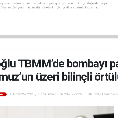
nuyor ve burdurilkadim.com sitesine yaptığınız yorumunuzla ilgili doğrudan veya
. Yazılan tüm yorumlardan site yönetimi hiçbir şekilde sorumlu tutulamaz.
oğlu TBMM’de bombayı pat
uz’un üzeri bilinçli örtül
05.07.2026 - 23:25, Güncelleme: 05.07.2026 - 23:25
31262+ kez okun
YA