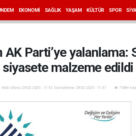
ÜNDEM
EKONOMİ
SAĞLIK
YAŞAM
KÜLTÜR
SPOR
SİY
 AK Parti’ye yalanlama: S
siyasete malzeme edildi
- Web Sitesi | 28.02.2025 - 11:47, Güncelleme: 28.02.2025 - 11:47
7188+ kez