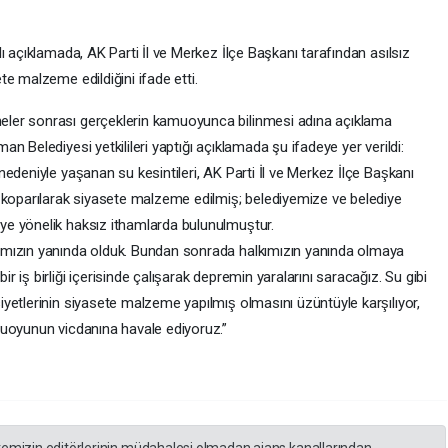
açıklamada, AK Parti İl ve Merkez İlçe Başkanı tarafından asılsız
te malzeme edildiğini ifade etti.
ler sonrası gerçeklerin kamuoyunca bilinmesi adına açıklama
 Belediyesi yetkilileri yaptığı açıklamada şu ifadeye yer verildi:
eniyle yaşanan su kesintileri, AK Parti İl ve Merkez İlçe Başkanı
n koparılarak siyasete malzeme edilmiş; belediyemize ve belediye
e yönelik haksız ithamlarda bulunulmuştur.
ımızın yanında olduk. Bundan sonrada halkımızın yanında olmaya
 iş birliği içerisinde çalışarak depremin yaralarını saracağız. Su gibi
tlerinin siyasete malzeme yapılmış olmasını üzüntüyle karşılıyor,
muoyunun vicdanına havale ediyoruz.”