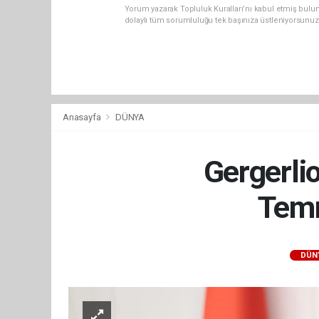
Yorum yazarak Topluluk Kuralları’nı kabul etmiş bulu
dolaylı tüm sorumluluğu tek başınıza üstleniyorsunuz
Anasayfa
DÜNYA
Gergerli
Temm
DÜN