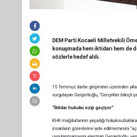
DEM Parti Kocaeli Milletvekili Öm
konuşmada hem iktidarı hem de dö
sözlerle hedef aldı.
15 Temmuz darbe girişiminin üzerinden yıll
vurgulayan Gergerlioğlu, “Gerçekler bilinçli şek
“İktidar hukuku ezip geçiyor”
KHK mağdurlarının yaşadığı hukuksuzluklara d
insanların görevlerine iade edilmemesini “açı
uygulanmamasını eleştiren Gergerlioğlu, yeni