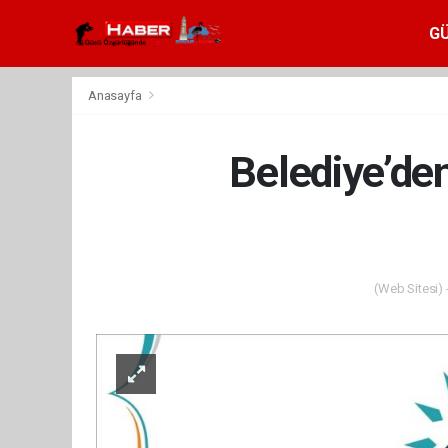
G
Anasayfa
Belediye’den
(Web Sitesi) 