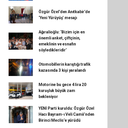
Özgür Özel’den Anıtkabir’de
‘Yeni Yürüyüş’ mesajı
Ağıralioğlu: ‘Bizim için en
önemli anket, çiftçinin,
emeklinin ve esnafın
söyledikleridir’
Otomobillerin karıştığı trafik
kazasında 3 kişi yaralandı
Motorine bu gece 4 lira 20
kuruşluk büyük zam
bekleniyor
YENİ Parti kuruldu: Özgür Özel
Hacı Bayram-ı Veli Camii’nden
Birinci Meclis’e yürüdü