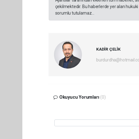
Ajanslar tarafından eklenen tüm haberler, s
çekilmektedir. Bu haberlerde yer alan hukuki
sorumlu tutulamaz...
KADİR ÇELİK
burdurdha@hotmail.
Okuyucu Yorumları
(0)