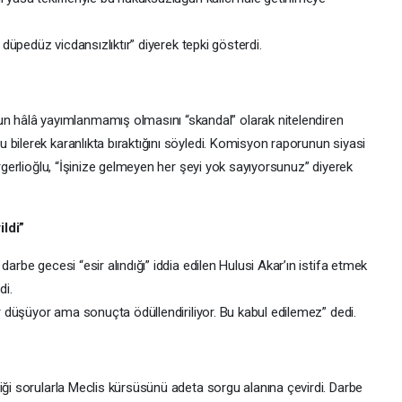
, düpedüz vicdansızlıktır” diyerek tepki gösterdi.
hâlâ yayımlanmamış olmasını “skandal” olarak nitelendiren
bilerek karanlıkta bıraktığını söyledi. Komisyon raporunun siyasi
ergerlioğlu, “İşinize gelmeyen her şeyi yok sayıyorsunuz” diyerek
ildi”
arbe gecesi “esir alındığı” iddia edilen Hulusi Akar’ın istifa etmek
di.
ir düşüyor ama sonuçta ödüllendiriliyor. Bu kabul edilemez” dedi.
iği sorularla Meclis kürsüsünü adeta sorgu alanına çevirdi. Darbe