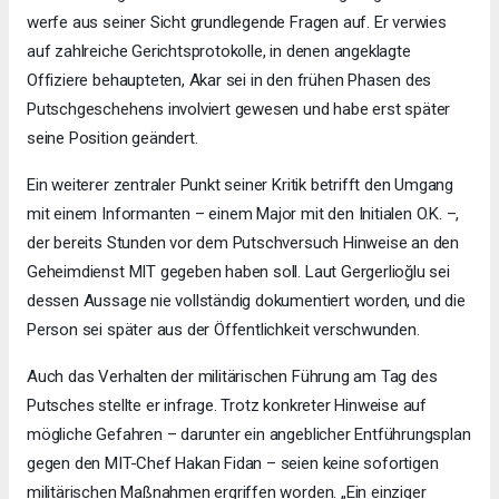
werfe aus seiner Sicht grundlegende Fragen auf. Er verwies
auf zahlreiche Gerichtsprotokolle, in denen angeklagte
Offiziere behaupteten, Akar sei in den frühen Phasen des
Putschgeschehens involviert gewesen und habe erst später
seine Position geändert.
Ein weiterer zentraler Punkt seiner Kritik betrifft den Umgang
mit einem Informanten – einem Major mit den Initialen O.K. –,
der bereits Stunden vor dem Putschversuch Hinweise an den
Geheimdienst MIT gegeben haben soll. Laut Gergerlioğlu sei
dessen Aussage nie vollständig dokumentiert worden, und die
Person sei später aus der Öffentlichkeit verschwunden.
Auch das Verhalten der militärischen Führung am Tag des
Putsches stellte er infrage. Trotz konkreter Hinweise auf
mögliche Gefahren – darunter ein angeblicher Entführungsplan
gegen den MIT-Chef Hakan Fidan – seien keine sofortigen
militärischen Maßnahmen ergriffen worden. „Ein einziger