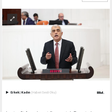
Erkek
|
Kadın
(Haberi Sesli Oku)