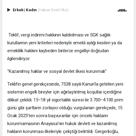
Erkek
|
Kadın
(Haberi Sesli Oku)
Teklif, vergi indirimi hakkının kaldırılması ve SGK sağlık
kurullarının yeni kriterleri nedeniyle emekli aylığı kesilen ya da
emeklilik hakkını kaybeden binlerce engelliyi doğrudan
ilgilendiriyor.
“Kazanılmış haklar ve sosyal devlet ilkesi korunmalı”
Teklifin genel gerekçesinde, 7538 sayılı Kanun’la getirilen yeni
sistemin engelli bireyler için ağırlaştırılmış koşullar içerdiğine
dikkat çekildi. 15–18 yıl sigortalılık süresi ile 3.700–4.100 prim
günü gibi şartların zorlayıcı olduğu vurgulanan gerekçede, 15
Ocak 2025’ten sonra başvuranlar için önceki hakların
korunmamasının Anayasa’nın hukuk devleti ve kazanılmış
hakların korunması ilkeleriyle çeliştiği belirtildi. Gergerlioğlu,