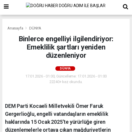
Anasayfa
DÜNYA
Binlerce engelliyi ilgilendiriyor:
Emeklilik şartları yeniden
düzenleniyor
DÜNYA
17.01.2026 - 01:00, Güncelleme: 17.01.2026 - 01:00
22240+ kez okundu.
DEM Parti Kocaeli Milletvekili Ömer Faruk
Gergerlioğlu, engelli vatandaşların emeklilik
haklarında 15 Ocak 2025’te yürürlüğe giren
düzenlemelerle ortaya çıkan mağduriyetlerin