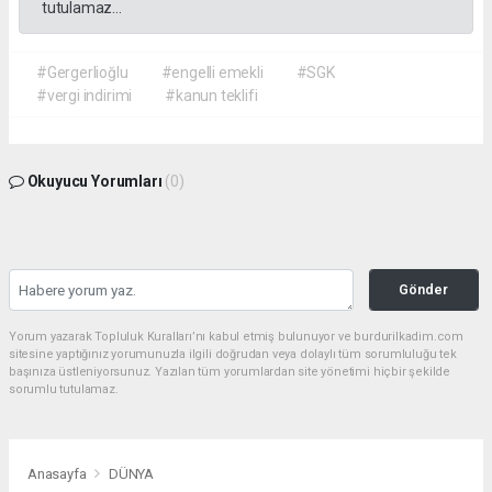
tutulamaz...
#Gergerlioğlu
#engelli emekli
#SGK
#vergi indirimi
#kanun teklifi
Okuyucu Yorumları
(0)
Gönder
Yorum yazarak Topluluk Kuralları’nı kabul etmiş bulunuyor ve burdurilkadim.com
sitesine yaptığınız yorumunuzla ilgili doğrudan veya dolaylı tüm sorumluluğu tek
başınıza üstleniyorsunuz. Yazılan tüm yorumlardan site yönetimi hiçbir şekilde
sorumlu tutulamaz.
Anasayfa
DÜNYA