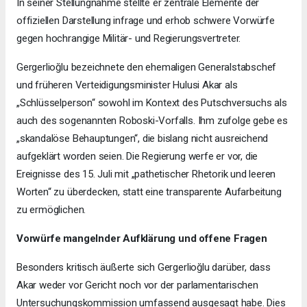
In seiner Stellungnahme stellte er zentrale Elemente der
offiziellen Darstellung infrage und erhob schwere Vorwürfe
gegen hochrangige Militär- und Regierungsvertreter.
Gergerlioğlu bezeichnete den ehemaligen Generalstabschef
und früheren Verteidigungsminister Hulusi Akar als
„Schlüsselperson“ sowohl im Kontext des Putschversuchs als
auch des sogenannten Roboski-Vorfalls. Ihm zufolge gebe es
„skandalöse Behauptungen“, die bislang nicht ausreichend
aufgeklärt worden seien. Die Regierung werfe er vor, die
Ereignisse des 15. Juli mit „pathetischer Rhetorik und leeren
Worten“ zu überdecken, statt eine transparente Aufarbeitung
zu ermöglichen.
Vorwürfe mangelnder Aufklärung und offene Fragen
Besonders kritisch äußerte sich Gergerlioğlu darüber, dass
Akar weder vor Gericht noch vor der parlamentarischen
Untersuchungskommission umfassend ausgesagt habe. Dies