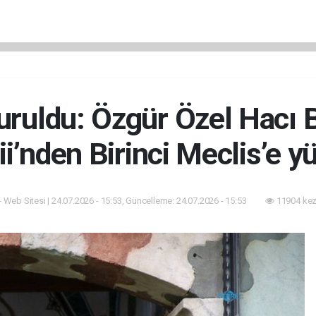
uruldu: Özgür Özel Hacı 
i’nden Birinci Meclis’e y
- Web Sitesi | 24.07.2026 - 15:53, Güncelleme: 24.07.2026 - 15:53
11904 kez