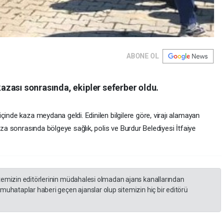
ABONE OL
zası sonrasında, ekipler seferber oldu.
çinde kaza meydana geldi. Edinilen bilgilere göre, virajı alamayan
aza sonrasında bölgeye sağlık, polis ve Burdur Belediyesi İtfaiye
itemizin editörlerinin müdahalesi olmadan ajans kanallarından
 muhataplar haberi geçen ajanslar olup sitemizin hiç bir editörü