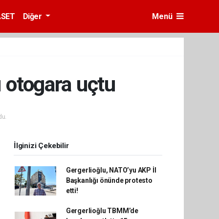
ASET
Diğer
Menü
ı otogara uçtu
du.
İlginizi Çekebilir
Gergerlioğlu, NATO’yu AKP İl
Başkanlığı önünde protesto
etti!
Gergerlioğlu TBMM’de