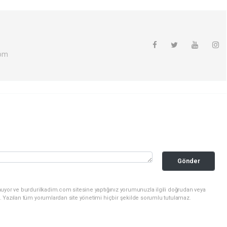
com
Gönder
nuyor ve burdurilkadim.com sitesine yaptığınız yorumunuzla ilgili doğrudan veya
. Yazılan tüm yorumlardan site yönetimi hiçbir şekilde sorumlu tutulamaz.