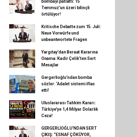
bombayı patlattı: 15
Temmuz’un üzeri bilinçli
örtülüyor!
Kritische Debatte zum 15. Juli:
Neue Vorwürfe und
unbeantwortete Fragen
Yargıtay’dan Beraat Kararına
Onama: Kadir Çelik’ten Sert
Mesajlar
Gergerlioğlu’ndan bomba
sözler: ‘Adalet sistemi iflas
etti!
Uluslararası Tahkim Kararı:
Türkiye'ye 1,4 Milyar Dolarlık
Ceza!
GERGERLİOĞLU’NDAN SERT
ÇIKIŞ: “ESNAF ÇÖKÜYOR,