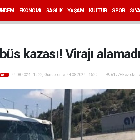
ÜNDEM
EKONOMİ
SAĞLIK
YAŞAM
KÜLTÜR
SPOR
SİY
büs kazası! Virajı alamad
24.08.2024 - 15:22, Güncelleme: 24.08.2024 - 15:22
6177+ kez okun
YA