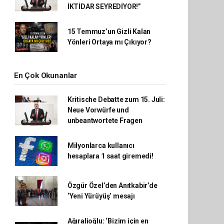
İKTİDAR SEYREDİYOR!”
15 Temmuz’un Gizli Kalan
Yönleri Ortaya mı Çıkıyor?
En Çok Okunanlar
Kritische Debatte zum 15. Juli:
Neue Vorwürfe und
unbeantwortete Fragen
Milyonlarca kullanıcı
hesaplara 1 saat giremedi!
Özgür Özel’den Anıtkabir’de
‘Yeni Yürüyüş’ mesajı
Ağıralioğlu: ‘Bizim için en