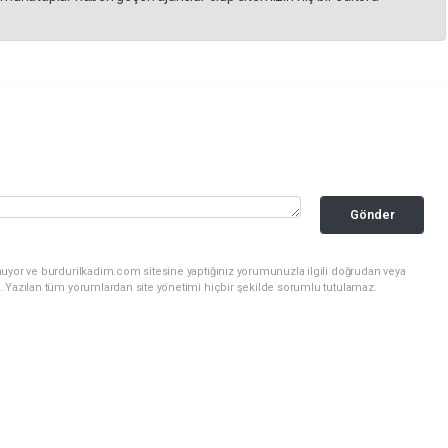
Gönder
nuyor ve burdurilkadim.com sitesine yaptığınız yorumunuzla ilgili doğrudan veya
. Yazılan tüm yorumlardan site yönetimi hiçbir şekilde sorumlu tutulamaz.