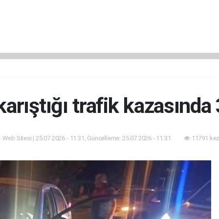
arıştığı trafik kazasında 
- Web Sitesi | 25.07.2026 - 11:31, Güncelleme: 25.07.2026 - 11:31
11791 kez