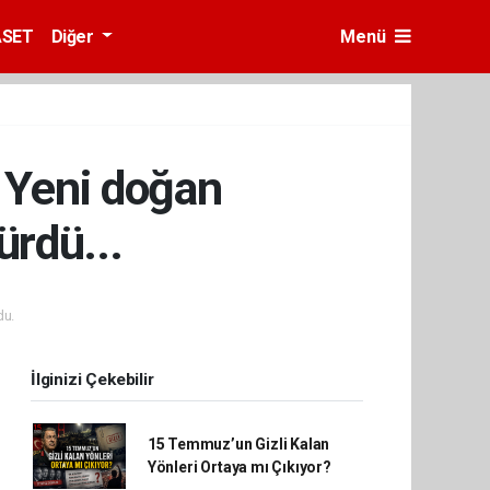
ASET
Diğer
Menü
! Yeni doğan
ürdü...
du.
İlginizi Çekebilir
15 Temmuz’un Gizli Kalan
Yönleri Ortaya mı Çıkıyor?