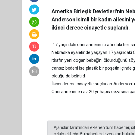
Amerika Birleşik Devletleri'nin Ne
Anderson isimli bir kadın ailesini 
ikinci derece cinayetle suçlandı.
17 yaşındaki cani annenin itirafındaki her s
Nebraska eyaletinde yaşayan 17 yaşındaki C
itirafın yeni doğan bebeğini öldürdüğünü söy
cansız bedeni ise plastik bir poşetin içinde 
olduğu da belirtildi.
İkinci derece cinayetle suçlanan Anderson'
Cani annenin en az 20 yıl hapis cezasına çar
Ajanslar tarafından eklenen tüm haberler, s
çekilmektedir. Bu haberlerde yer alan hukuki