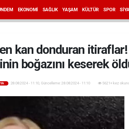
ÜNDEM
EKONOMİ
SAĞLIK
YAŞAM
KÜLTÜR
SPOR
SİY
n kan donduran itiraflar
nin boğazını keserek öld
28.08.2024 - 11:10, Güncelleme: 28.08.2024 - 11:10
5621+ kez okun
YA