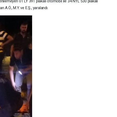
enilemeyen 01 LY 391 plakalı otomobil ile 34 NYL 530 plakalı
 A.Ö., M.Y. ve E.Ş., yaralandı.