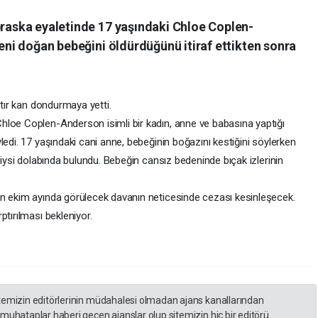
braska eyaletinde 17 yaşındaki Chloe Coplen-
yeni doğan bebeğini öldürdüğünü itiraf ettikten sonra
atır kan dondurmaya yetti.
hloe Coplen-Anderson isimli bir kadın, anne ve babasına yaptığı
ledi. 17 yaşındaki cani anne, bebeğinin boğazını kestiğini söylerken
giysi dolabında bulundu. Bebeğin cansız bedeninde bıçak izlerinin
un ekim ayında görülecek davanın neticesinde cezası kesinleşecek.
ptırılması bekleniyor.
itemizin editörlerinin müdahalesi olmadan ajans kanallarından
 muhataplar haberi geçen ajanslar olup sitemizin hiç bir editörü