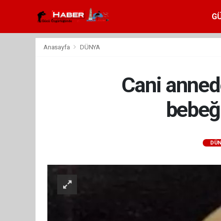
G
Anasayfa
DÜNYA
Cani annede
bebeği
DÜN