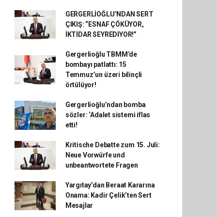
GERGERLİOĞLU’NDAN SERT
ÇIKIŞ: “ESNAF ÇÖKÜYOR,
İKTİDAR SEYREDİYOR!”
Gergerlioğlu TBMM’de
bombayı patlattı: 15
Temmuz’un üzeri bilinçli
örtülüyor!
Gergerlioğlu’ndan bomba
sözler: ‘Adalet sistemi iflas
etti!
Kritische Debatte zum 15. Juli:
Neue Vorwürfe und
unbeantwortete Fragen
Yargıtay’dan Beraat Kararına
Onama: Kadir Çelik’ten Sert
Mesajlar