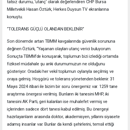
tatsız durumu, ‘utanç’ olarak değerlendiren CHP Bursa
Milletvekili Hasan Öztürk, Herkes Duysun TV ekranlarına
konuştu.
“TOLERANS GÜÇLÜ OLANDAN BEKLENİR”
Son dönemde artan TBMM kavgalarında güvenlik sorununa
değinen Öztürk, “Yaşanan olayları utanç verici buluyorum.
Sonuçta TBMM’de konuşarak, toplumun bizi izlediği ortamda
fiziksel müdahale şu anki durumumuzun ne olduğunu
gösteriyor. Oradaki her vekil toplumun oylarıyla seçilmiş ve
oraya gelmiş. Hoşgörü ve tolerans yönetenden beklenir. 31
Mayıs 2024 itibari ile bizim bir soru önergemiz var. 1259 tane
araştırma önergesi verilmiş. Bunların iki tanesini MHP, iki
tanesini AK Parti, geri kalanları ise muhalefet vermiş ve
içlerinden sadece dört tanesi kabul edilmiş. Bu önergeyi
hazırlayanların arasında doktor, akademisyen, yıllarını siyasete
adamış insanlar var. Bunlar da kendi şehirlerini, temsil ettiği