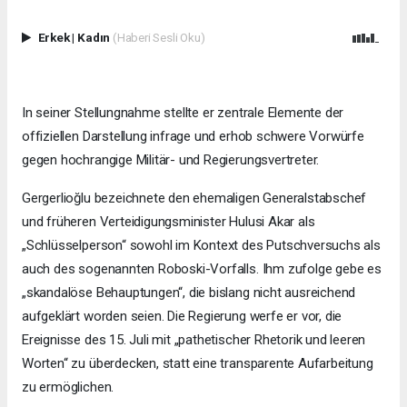
Erkek
|
Kadın
(Haberi Sesli Oku)
In seiner Stellungnahme stellte er zentrale Elemente der
offiziellen Darstellung infrage und erhob schwere Vorwürfe
gegen hochrangige Militär- und Regierungsvertreter.
Gergerlioğlu bezeichnete den ehemaligen Generalstabschef
und früheren Verteidigungsminister Hulusi Akar als
„Schlüsselperson“ sowohl im Kontext des Putschversuchs als
auch des sogenannten Roboski-Vorfalls. Ihm zufolge gebe es
„skandalöse Behauptungen“, die bislang nicht ausreichend
aufgeklärt worden seien. Die Regierung werfe er vor, die
Ereignisse des 15. Juli mit „pathetischer Rhetorik und leeren
Worten“ zu überdecken, statt eine transparente Aufarbeitung
zu ermöglichen.