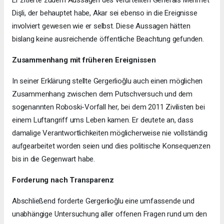
Er zitierte zudem Aussagen des verurteilten Generals Mehmet
Dişli, der behauptet habe, Akar sei ebenso in die Ereignisse
involviert gewesen wie er selbst. Diese Aussagen hätten
bislang keine ausreichende öffentliche Beachtung gefunden.
Zusammenhang mit früheren Ereignissen
In seiner Erklärung stellte Gergerlioğlu auch einen möglichen
Zusammenhang zwischen dem Putschversuch und dem
sogenannten Roboski-Vorfall her, bei dem 2011 Zivilisten bei
einem Luftangriff ums Leben kamen. Er deutete an, dass
damalige Verantwortlichkeiten möglicherweise nie vollständig
aufgearbeitet worden seien und dies politische Konsequenzen
bis in die Gegenwart habe.
Forderung nach Transparenz
Abschließend forderte Gergerlioğlu eine umfassende und
unabhängige Untersuchung aller offenen Fragen rund um den