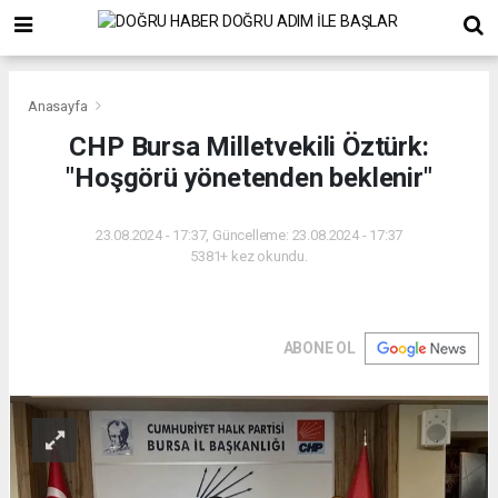
Anasayfa
CHP Bursa Milletvekili Öztürk:
"Hoşgörü yönetenden beklenir"
23.08.2024 - 17:37, Güncelleme: 23.08.2024 - 17:37
5381+ kez okundu.
ABONE OL