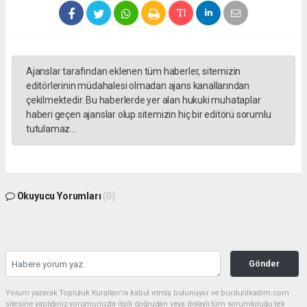
Ajanslar tarafından eklenen tüm haberler, sitemizin
editörlerinin müdahalesi olmadan ajans kanallarından
çekilmektedir. Bu haberlerde yer alan hukuki muhataplar
haberi geçen ajanslar olup sitemizin hiç bir editörü sorumlu
tutulamaz...
Okuyucu Yorumları
(0)
Gönder
Yorum yazarak Topluluk Kuralları’nı kabul etmiş bulunuyor ve burdurilkadim.com
sitesine yaptığınız yorumunuzla ilgili doğrudan veya dolaylı tüm sorumluluğu tek