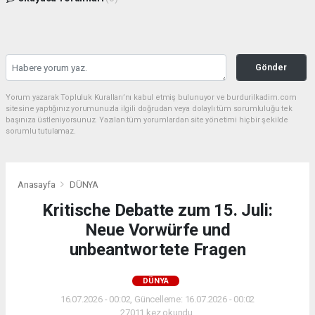
Gönder
Yorum yazarak Topluluk Kuralları’nı kabul etmiş bulunuyor ve burdurilkadim.com
sitesine yaptığınız yorumunuzla ilgili doğrudan veya dolaylı tüm sorumluluğu tek
başınıza üstleniyorsunuz. Yazılan tüm yorumlardan site yönetimi hiçbir şekilde
sorumlu tutulamaz.
Anasayfa
DÜNYA
Kritische Debatte zum 15. Juli:
Neue Vorwürfe und
unbeantwortete Fragen
DÜNYA
16.07.2026 - 00:02, Güncelleme: 16.07.2026 - 00:02
27011 kez okundu.