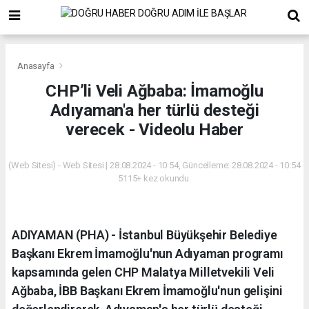
Anasayfa
CHP’li Veli Ağbaba: İmamoğlu
Adıyaman'a her türlü desteği
verecek - Videolu Haber
(Web Sitesi) - Web Sitesi | 28.08.2024 - 10:54, Güncelleme: 28.08.2024 - 10:54
5115+ kez okundu.
ADIYAMAN (PHA) - İstanbul Büyükşehir Belediye
Başkanı Ekrem İmamoğlu'nun Adıyaman programı
kapsamında gelen CHP Malatya Milletvekili Veli
Ağbaba, İBB Başkanı Ekrem İmamoğlu'nun gelişini