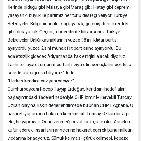
illerinde olduğu gibi Malatya gibi Maraş gibi, Hatay gibi depremi
yaşayan 4 büyük ile partimiz her türlü desteği veriyor. Türkiye
Belediyeler Birliği bir adalet sağlayacak, geçmiş dönemlerdeki
gibi olmayacak. Geçmiş dönemlerde biliyorsunuz Türkiye
Belediyeler Birliği kaynaklarının yüzde 98'ini iktidar partisi
ayırıyordu yüzde 2'sini muhalefet partilerine ayırıyordu. Bu
adaletsizlik gidecek Adıyaman'da hak ettiğini alacak diyoruz.
Tarihi bir ziyaret umarım bu tarihi ziyaretin sonuçlarını çok kısa
sürede alacağımızı biliyoruz."dedi.
"Herkes kendine yakışanı yapıyor"
Cumhurbaşkanı Recep Tayyip Erdoğan, kendisini hedef alan
paylaşımındaki ifadeleri nedeniyle CHP İzmir Milletvekili Tuncay
Özkan olayına ilişkin değerlendirmede bulunan CHP'li Ağbaba,"O
hakareti yapanların hakareti kendine ait. Tuncay Özkan bir ağır
eleştiri yapmıştır. Onun vereceği cevabı o ölçüde olur. Annelere
küfür ederek, insanların annelerine hakaret ederek bunu milletin
vicdanına bırakıyoruz. Sürtük kelimesi, çürük kelimesi, kepaze