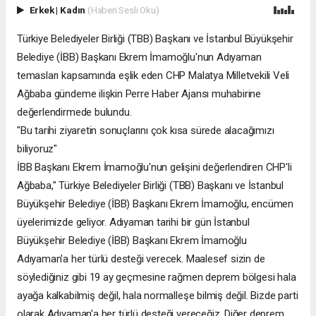
Erkek
|
Kadın
(Haberi Sesli Oku)
Türkiye Belediyeler Birliği (TBB) Başkanı ve İstanbul Büyükşehir
Belediye (İBB) Başkanı Ekrem İmamoğlu'nun Adıyaman
temasları kapsamında eşlik eden CHP Malatya Milletvekili Veli
Ağbaba gündeme ilişkin Perre Haber Ajansı muhabirine
değerlendirmede bulundu.
"Bu tarihi ziyaretin sonuçlarını çok kısa sürede alacağımızı
biliyoruz"
İBB Başkanı Ekrem İmamoğlu'nun gelişini değerlendiren CHP'li
Ağbaba," Türkiye Belediyeler Birliği (TBB) Başkanı ve İstanbul
Büyükşehir Belediye (İBB) Başkanı Ekrem İmamoğlu, encümen
üyelerimizde geliyor. Adıyaman tarihi bir gün İstanbul
Büyükşehir Belediye (İBB) Başkanı Ekrem İmamoğlu
Adıyaman'a her türlü desteği verecek. Maalesef sizin de
söylediğiniz gibi 19 ay geçmesine rağmen deprem bölgesi hala
ayağa kalkabilmiş değil, hala normalleşe bilmiş değil. Bizde parti
olarak Adıyaman'a her türlü desteği vereceğiz. Diğer deprem