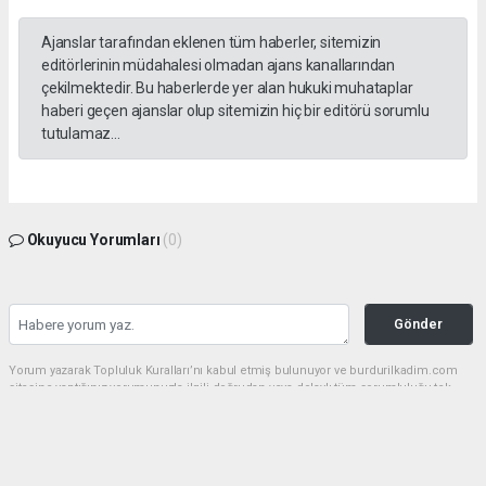
Ajanslar tarafından eklenen tüm haberler, sitemizin
editörlerinin müdahalesi olmadan ajans kanallarından
çekilmektedir. Bu haberlerde yer alan hukuki muhataplar
haberi geçen ajanslar olup sitemizin hiç bir editörü sorumlu
tutulamaz...
Okuyucu Yorumları
(0)
Gönder
Yorum yazarak Topluluk Kuralları’nı kabul etmiş bulunuyor ve burdurilkadim.com
sitesine yaptığınız yorumunuzla ilgili doğrudan veya dolaylı tüm sorumluluğu tek
başınıza üstleniyorsunuz. Yazılan tüm yorumlardan site yönetimi hiçbir şekilde
sorumlu tutulamaz.