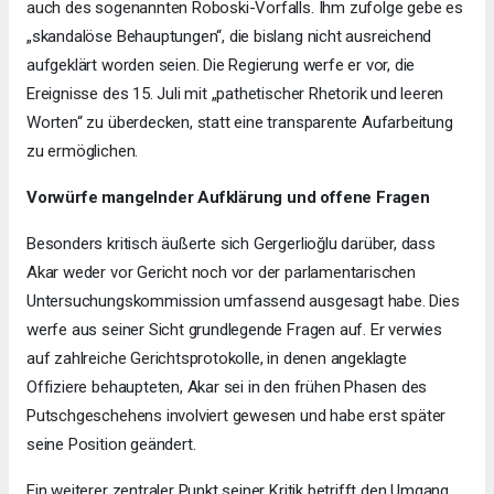
auch des sogenannten Roboski-Vorfalls. Ihm zufolge gebe es
„skandalöse Behauptungen“, die bislang nicht ausreichend
aufgeklärt worden seien. Die Regierung werfe er vor, die
Ereignisse des 15. Juli mit „pathetischer Rhetorik und leeren
Worten“ zu überdecken, statt eine transparente Aufarbeitung
zu ermöglichen.
Vorwürfe mangelnder Aufklärung und offene Fragen
Besonders kritisch äußerte sich Gergerlioğlu darüber, dass
Akar weder vor Gericht noch vor der parlamentarischen
Untersuchungskommission umfassend ausgesagt habe. Dies
werfe aus seiner Sicht grundlegende Fragen auf. Er verwies
auf zahlreiche Gerichtsprotokolle, in denen angeklagte
Offiziere behaupteten, Akar sei in den frühen Phasen des
Putschgeschehens involviert gewesen und habe erst später
seine Position geändert.
Ein weiterer zentraler Punkt seiner Kritik betrifft den Umgang