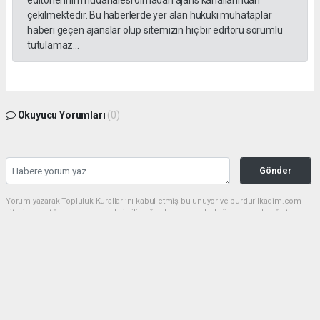
çekilmektedir. Bu haberlerde yer alan hukuki muhataplar
haberi geçen ajanslar olup sitemizin hiç bir editörü sorumlu
tutulamaz...
Okuyucu Yorumları
(0)
Gönder
Yorum yazarak Topluluk Kuralları’nı kabul etmiş bulunuyor ve burdurilkadim.com
sitesine yaptığınız yorumunuzla ilgili doğrudan veya dolaylı tüm sorumluluğu tek
başınıza üstleniyorsunuz. Yazılan tüm yorumlardan site yönetimi hiçbir şekilde
sorumlu tutulamaz.
haber paketi
haber scripti
haber yazılımı