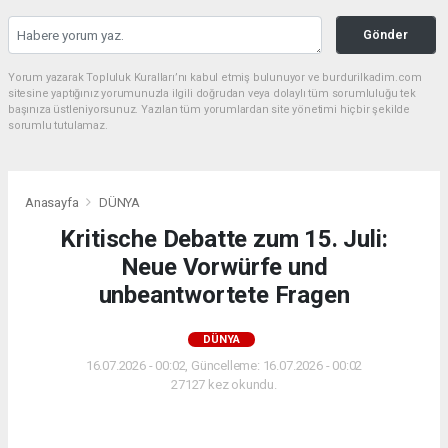
Gönder
Yorum yazarak Topluluk Kuralları’nı kabul etmiş bulunuyor ve burdurilkadim.com
sitesine yaptığınız yorumunuzla ilgili doğrudan veya dolaylı tüm sorumluluğu tek
başınıza üstleniyorsunuz. Yazılan tüm yorumlardan site yönetimi hiçbir şekilde
sorumlu tutulamaz.
Anasayfa
DÜNYA
Kritische Debatte zum 15. Juli:
Neue Vorwürfe und
unbeantwortete Fragen
DÜNYA
16.07.2026 - 00:02, Güncelleme: 16.07.2026 - 00:02
27127 kez okundu.