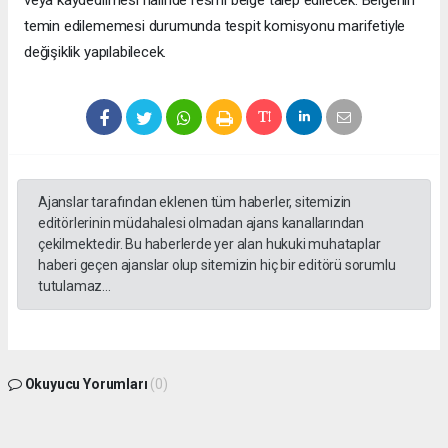
veya kaydedilmesi halinde resmi belge talep edilecek. Belgenin
temin edilememesi durumunda tespit komisyonu marifetiyle
değişiklik yapılabilecek.
Ajanslar tarafından eklenen tüm haberler, sitemizin
editörlerinin müdahalesi olmadan ajans kanallarından
çekilmektedir. Bu haberlerde yer alan hukuki muhataplar
haberi geçen ajanslar olup sitemizin hiç bir editörü sorumlu
tutulamaz...
Okuyucu Yorumları
(0)