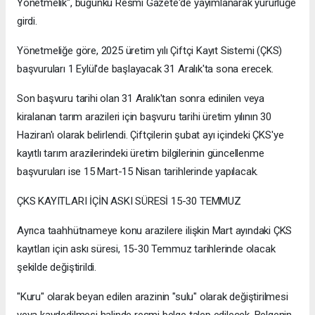
Yönetmelik", bugünkü Resmi Gazete'de yayımlanarak yürürlüğe
girdi.
Yönetmeliğe göre, 2025 üretim yılı Çiftçi Kayıt Sistemi (ÇKS)
başvuruları 1 Eylül'de başlayacak 31 Aralık'ta sona erecek.
Son başvuru tarihi olan 31 Aralık'tan sonra edinilen veya
kiralanan tarım arazileri için başvuru tarihi üretim yılının 30
Haziran'ı olarak belirlendi. Çiftçilerin şubat ayı içindeki ÇKS'ye
kayıtlı tarım arazilerindeki üretim bilgilerinin güncellenme
başvuruları ise 15 Mart-15 Nisan tarihlerinde yapılacak.
ÇKS KAYITLARI İÇİN ASKI SÜRESİ 15-30 TEMMUZ
Ayrıca taahhütnameye konu arazilere ilişkin Mart ayındaki ÇKS
kayıtları için askı süresi, 15-30 Temmuz tarihlerinde olacak
şekilde değiştirildi.
"Kuru" olarak beyan edilen arazinin "sulu" olarak değiştirilmesi