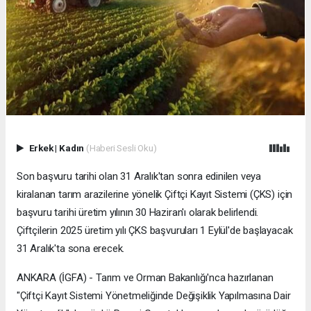
Erkek
|
Kadın
(Haberi Sesli Oku)
Son başvuru tarihi olan 31 Aralık'tan sonra edinilen veya
kiralanan tarım arazilerine yönelik Çiftçi Kayıt Sistemi (ÇKS) için
başvuru tarihi üretim yılının 30 Haziran'ı olarak belirlendi.
Çiftçilerin 2025 üretim yılı ÇKS başvuruları 1 Eylül'de başlayacak
31 Aralık'ta sona erecek.
ANKARA (İGFA) - Tarım ve Orman Bakanlığı'nca hazırlanan
"Çiftçi Kayıt Sistemi Yönetmeliğinde Değişiklik Yapılmasına Dair