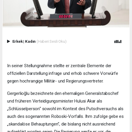
Erkek
|
Kadın
(Haberi Sesli Oku)
In seiner Stellungnahme stellte er zentrale Elemente der
offiziellen Darstellung infrage und erhob schwere Vorwürfe
gegen hochrangige Militär- und Regierungsvertreter.
Gergerlioğlu bezeichnete den ehemaligen Generalstabschef
und früheren Verteidigungsminister Hulusi Akar als
„Schlüsselperson“ sowohl im Kontext des Putschversuchs als
auch des sogenannten Roboski-Vorfalls. Ihm zufolge gebe es
„skandalöse Behauptungen“, die bislang nicht ausreichend
aufgeklärt worden seien. Die Regierung werfe er vor, die