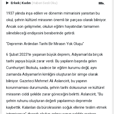
Erkek
|
Kadın
(Haberi Sesli Oku)
1937 yılında inşa edilen ve dönemin mimarisini yansıtan bu
okul, şehrin kültürel mirasının önemli bir parçası olarak biliniyor.
Ancak son gelişmeler, okulun eğitim hayatından tamamen
silinebileceği endişesini beraberinde getirdi.
"Depremin Ardından Tarihi Bir Mirasın Yok Oluşu"
6 Şubat 2023'te yaşanan büyük deprem, Adıyaman’da birçok
tarihi yapıya büyük zarar verdi. Bu yapıların başında gelen
Cumhuriyet İlkokulu, sadece bir eğitim kurumu değil, aynı
zamanda Adıyaman’ın kimliğini oluşturan bir simge olarak
biliniyor. Gazeteci Mehmet Ali Aslancirit, bu yapının
korunmaması durumunda, şehrin tarihi dokusunun ve kültürel
mirasının ciddi şekilde zarar göreceğini belirtti. Aslancirit, "Bu
şehrin ruhunu oluşturan değerli yapılarımızı depremde
kaybettik. Kalanları da bürokrasinin soğuk ellerine teslim etmek