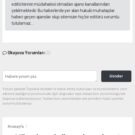
editörlerinin müdahalesi olmadan ajans kanallarından
çekilmektedir. Bu haberlerde yer alan hukuki muhataplar
haberi geçen ajanslar olup sitemizin hiç bir editörü sorumlu
tutulamaz...
Okuyucu Yorumları
(0)
Gönder
Yorum yazarak Topluluk Kuralları’nı kabul etmiş bulunuyor ve burdurilkadim.com
sitesine yaptığınız yorumunuzla ilgili doğrudan veya dolaylı tüm sorumluluğu tek
başınıza üstleniyorsunuz. Yazılan tüm yorumlardan site yönetimi hiçbir şekilde
sorumlu tutulamaz.
Anasayfa