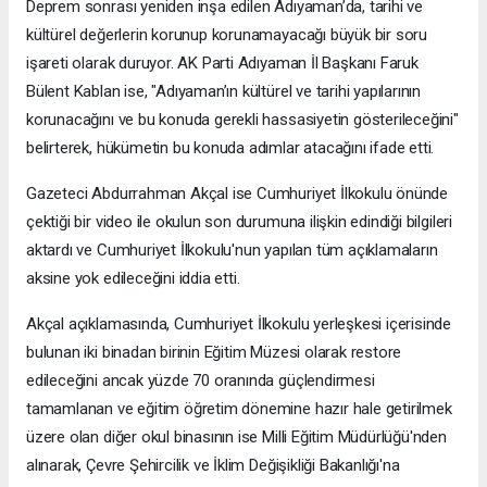
Deprem sonrası yeniden inşa edilen Adıyaman’da, tarihi ve
kültürel değerlerin korunup korunamayacağı büyük bir soru
işareti olarak duruyor. AK Parti Adıyaman İl Başkanı Faruk
Bülent Kablan ise, "Adıyaman’ın kültürel ve tarihi yapılarının
korunacağını ve bu konuda gerekli hassasiyetin gösterileceğini"
belirterek, hükümetin bu konuda adımlar atacağını ifade etti.
Gazeteci Abdurrahman Akçal ise Cumhuriyet İlkokulu önünde
çektiği bir video ile okulun son durumuna ilişkin edindiği bilgileri
aktardı ve Cumhuriyet İlkokulu'nun yapılan tüm açıklamaların
aksine yok edileceğini iddia etti.
Akçal açıklamasında, Cumhuriyet İlkokulu yerleşkesi içerisinde
bulunan iki binadan birinin Eğitim Müzesi olarak restore
edileceğini ancak yüzde 70 oranında güçlendirmesi
tamamlanan ve eğitim öğretim dönemine hazır hale getirilmek
üzere olan diğer okul binasının ise Milli Eğitim Müdürlüğü'nden
alınarak, Çevre Şehircilik ve İklim Değişikliği Bakanlığı'na