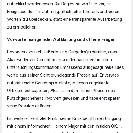
aufgeklärt worden seien. Die Regierung werfe er vor, die
Ereignisse des 15. Juli mit „pathetischer Rhetorik und leeren
Worten“ zu überdecken, statt eine transparente Aufarbeitung
zu ermöglichen.
Vorwürfe mangelnder Aufklärung und offene Fragen
Besonders kritisch äußerte sich Gergerlioğlu darüber, dass
Akar weder vor Gericht noch vor der parlamentarischen
Untersuchungskommission umfassend ausgesagt habe. Dies
werfe aus seiner Sicht grundlegende Fragen auf. Er verwies
auf zahlreiche Gerichtsprotokolle, in denen angeklagte
Offiziere behaupteten, Akar sei in den frühen Phasen des
Putschgeschehens involviert gewesen und habe erst später
seine Position geändert.
Ein weiterer zentraler Punkt seiner Kritik betrifft den Umgang
mit einem Informanten – einem Major mit den Initialen O.K. –,