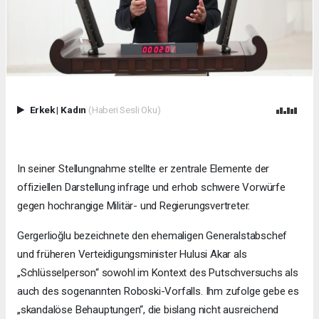
Erkek
|
Kadın
(Haberi Sesli Oku)
In seiner Stellungnahme stellte er zentrale Elemente der
offiziellen Darstellung infrage und erhob schwere Vorwürfe
gegen hochrangige Militär- und Regierungsvertreter.
Gergerlioğlu bezeichnete den ehemaligen Generalstabschef
und früheren Verteidigungsminister Hulusi Akar als
„Schlüsselperson“ sowohl im Kontext des Putschversuchs als
auch des sogenannten Roboski-Vorfalls. Ihm zufolge gebe es
„skandalöse Behauptungen“, die bislang nicht ausreichend