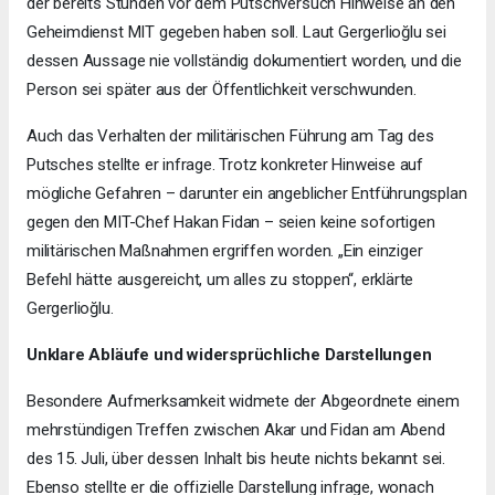
der bereits Stunden vor dem Putschversuch Hinweise an den
Geheimdienst MIT gegeben haben soll. Laut Gergerlioğlu sei
dessen Aussage nie vollständig dokumentiert worden, und die
Person sei später aus der Öffentlichkeit verschwunden.
Auch das Verhalten der militärischen Führung am Tag des
Putsches stellte er infrage. Trotz konkreter Hinweise auf
mögliche Gefahren – darunter ein angeblicher Entführungsplan
gegen den MIT-Chef Hakan Fidan – seien keine sofortigen
militärischen Maßnahmen ergriffen worden. „Ein einziger
Befehl hätte ausgereicht, um alles zu stoppen“, erklärte
Gergerlioğlu.
Unklare Abläufe und widersprüchliche Darstellungen
Besondere Aufmerksamkeit widmete der Abgeordnete einem
mehrstündigen Treffen zwischen Akar und Fidan am Abend
des 15. Juli, über dessen Inhalt bis heute nichts bekannt sei.
Ebenso stellte er die offizielle Darstellung infrage, wonach