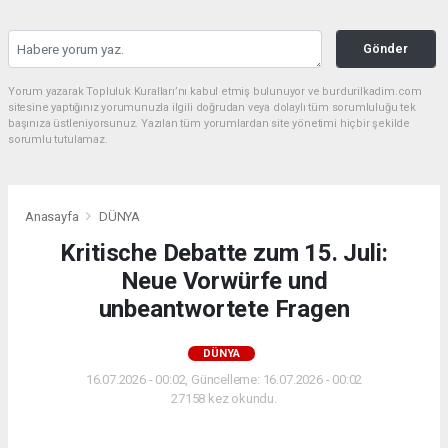
Gönder
Yorum yazarak Topluluk Kuralları’nı kabul etmiş bulunuyor ve burdurilkadim.com
sitesine yaptığınız yorumunuzla ilgili doğrudan veya dolaylı tüm sorumluluğu tek
başınıza üstleniyorsunuz. Yazılan tüm yorumlardan site yönetimi hiçbir şekilde
sorumlu tutulamaz.
Anasayfa
DÜNYA
Kritische Debatte zum 15. Juli:
Neue Vorwürfe und
unbeantwortete Fragen
DÜNYA
16.07.2026 - 00:02, Güncelleme: 16.07.2026 - 00:02
27158 kez okundu.