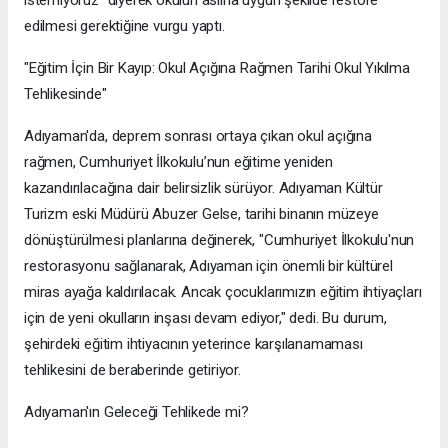
istemiyoruz" diyerek okulun aslına uygun şekilde restore
edilmesi gerektiğine vurgu yaptı.
"Eğitim İçin Bir Kayıp: Okul Açığına Rağmen Tarihi Okul Yıkılma
Tehlikesinde"
Adıyaman'da, deprem sonrası ortaya çıkan okul açığına
rağmen, Cumhuriyet İlkokulu’nun eğitime yeniden
kazandırılacağına dair belirsizlik sürüyor. Adıyaman Kültür
Turizm eski Müdürü Abuzer Gelse, tarihi binanın müzeye
dönüştürülmesi planlarına değinerek, "Cumhuriyet İlkokulu'nun
restorasyonu sağlanarak, Adıyaman için önemli bir kültürel
miras ayağa kaldırılacak. Ancak çocuklarımızın eğitim ihtiyaçları
için de yeni okulların inşası devam ediyor," dedi. Bu durum,
şehirdeki eğitim ihtiyacının yeterince karşılanamaması
tehlikesini de beraberinde getiriyor.
Adıyaman'ın Geleceği Tehlikede mi?