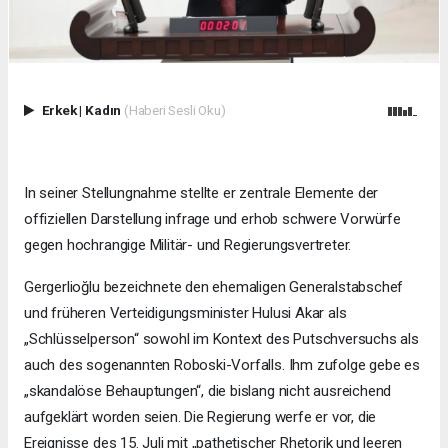
Erkek
|
Kadın
(Haberi Sesli Oku)
In seiner Stellungnahme stellte er zentrale Elemente der
offiziellen Darstellung infrage und erhob schwere Vorwürfe
gegen hochrangige Militär- und Regierungsvertreter.
Gergerlioğlu bezeichnete den ehemaligen Generalstabschef
und früheren Verteidigungsminister Hulusi Akar als
„Schlüsselperson“ sowohl im Kontext des Putschversuchs als
auch des sogenannten Roboski-Vorfalls. Ihm zufolge gebe es
„skandalöse Behauptungen“, die bislang nicht ausreichend
aufgeklärt worden seien. Die Regierung werfe er vor, die
Ereignisse des 15. Juli mit „pathetischer Rhetorik und leeren