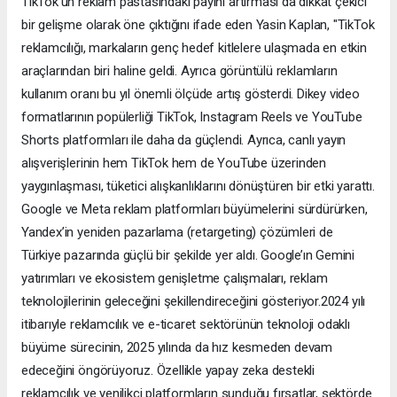
TikTok’un reklam pastasındaki payını artırması da dikkat çekici
bir gelişme olarak öne çıktığını ifade eden Yasin Kaplan, "TikTok
reklamcılığı, markaların genç hedef kitlelere ulaşmada en etkin
araçlarından biri haline geldi. Ayrıca görüntülü reklamların
kullanım oranı bu yıl önemli ölçüde artış gösterdi. Dikey video
formatlarının popülerliği TikTok, Instagram Reels ve YouTube
Shorts platformları ile daha da güçlendi. Ayrıca, canlı yayın
alışverişlerinin hem TikTok hem de YouTube üzerinden
yaygınlaşması, tüketici alışkanlıklarını dönüştüren bir etki yarattı.
Google ve Meta reklam platformları büyümelerini sürdürürken,
Yandex’in yeniden pazarlama (retargeting) çözümleri de
Türkiye pazarında güçlü bir şekilde yer aldı. Google’ın Gemini
yatırımları ve ekosistem genişletme çalışmaları, reklam
teknolojilerinin geleceğini şekillendireceğini gösteriyor.2024 yılı
itibarıyle reklamcılık ve e-ticaret sektörünün teknoloji odaklı
büyüme sürecinin, 2025 yılında da hız kesmeden devam
edeceğini öngörüyoruz. Özellikle yapay zeka destekli
reklamcılık ve yenilikçi platformların sunduğu fırsatlar, sektörde