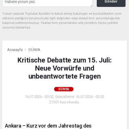
Gönder
Yorum yazarak Topluluk Kuralları’nı kabul etmiş bulunuyor ve burdurilkadim.com
sitesine yaptığınız yorumunuzla ilgili doğrudan veya dolaylı tüm sorumluluğu tek
başınıza üstleniyorsunuz. Yazılan tüm yorumlardan site yönetimi hiçbir şekilde
sorumlu tutulamaz.
Anasayfa
DÜNYA
Kritische Debatte zum 15. Juli:
Neue Vorwürfe und
unbeantwortete Fragen
DÜNYA
16.07.2026 - 00:02, Güncelleme: 16.07.2026 - 00:02
27301 kez okundu.
Ankara – Kurz vor dem Jahrestag des