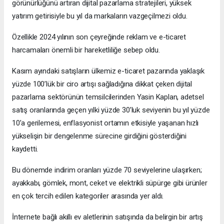
görünürlüğünü artıran dijital pazarlama stratejileri, yüksek
yatırım getirisiyle bu yıl da markaların vazgeçilmezi oldu.
Özellikle 2024 yılının son çeyreğinde reklam ve e-ticaret
harcamaları önemli bir hareketliliğe sebep oldu.
Kasım ayındaki satışların ülkemiz e-ticaret pazarında yaklaşık
yüzde 100’lük bir ciro artışı sağladığına dikkat çeken dijital
pazarlama sektörünün temsilcilerinden Yasin Kaplan, adetsel
satış oranlarında geçen yılki yüzde 30’luk seviyenin bu yıl yüzde
10’a gerilemesi, enflasyonist ortamın etkisiyle yaşanan hızlı
yükselişin bir dengelenme sürecine girdiğini gösterdiğini
kaydetti.
Bu dönemde indirim oranları yüzde 70 seviyelerine ulaşırken;
ayakkabı, gömlek, mont, ceket ve elektrikli süpürge gibi ürünler
en çok tercih edilen kategoriler arasında yer aldı.
İnternete bağlı akıllı ev aletlerinin satışında da belirgin bir artış