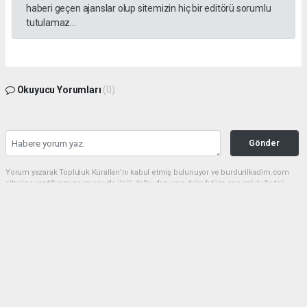
haberi geçen ajanslar olup sitemizin hiç bir editörü sorumlu
tutulamaz...
Okuyucu Yorumları
(0)
Gönder
Yorum yazarak Topluluk Kuralları’nı kabul etmiş bulunuyor ve burdurilkadim.com
sitesine yaptığınız yorumunuzla ilgili doğrudan veya dolaylı tüm sorumluluğu tek
başınıza üstleniyorsunuz. Yazılan tüm yorumlardan site yönetimi hiçbir şekilde
sorumlu tutulamaz.
haber paketi
haber scripti
haber yazılımı
Tüm hakları saklı tutulmaktadır.Copyright 2026©