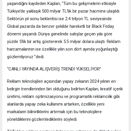
yaşandığını kaydeden Kaplan, "Tüm bu gelişmelerin etkisiyle
Türkiye’de yaklaşık 500 milyar TL’lik bir pazar hacmine ulaşıldı.
Sektörün yıl sonu beklentisi ise 2.4 trilyon TL seviyesinde.
Global pazarda da benzer şekilde hareketli bir Black Friday
dönemi yaşandı. Dünya genelinde satışlar geçen yıla göre
yüzde 5’lik bir artış göstererek 5.5 milyar dolara ulaştı. Reklam
harcamalarının ise özellikle yılın son dört ayında yoğunlaştığı
gözlemliyoruz ”dedi.
“CANLI YAYINDA ALIŞVERİŞ TRENDİ YÜKSELİYOR”
Reklam teknolojileri açısından yapay zekanın 2024 yılının en
belirgin trendlerinden biri olduğunu belirten Kaplan, kreatif içerik
üretimi, reklam optimizasyonu ve programatik reklamcılık gibi
alanlarda yapay zeka kullanımı artarken, özellikle yeni
markaların bilinirliklerini artırmak için bu teknolojilere
yöneldiklerini gözlemlediklerini söyledi.