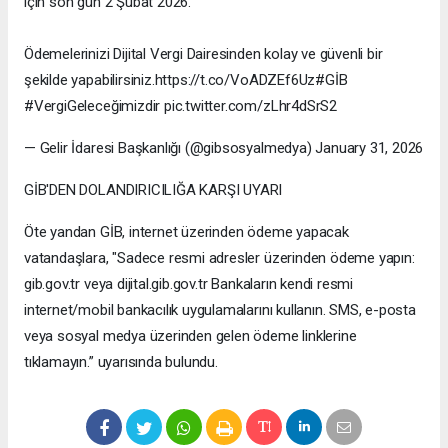
için son gün 2 Şubat 2026.
Ödemelerinizi Dijital Vergi Dairesinden kolay ve güvenli bir
şekilde yapabilirsiniz.https://t.co/VoADZEf6Uz#GİB
#VergiGeleceğimizdir pic.twitter.com/zLhr4dSrS2
— Gelir İdaresi Başkanlığı (@gibsosyalmedya) January 31, 2026
GİB'DEN DOLANDIRICILIĞA KARŞI UYARI
Öte yandan GİB, internet üzerinden ödeme yapacak
vatandaşlara, "Sadece resmi adresler üzerinden ödeme yapın:
gib.gov.tr veya dijital.gib.gov.tr Bankaların kendi resmi
internet/mobil bankacılık uygulamalarını kullanın. SMS, e-posta
veya sosyal medya üzerinden gelen ödeme linklerine
tıklamayın.” uyarısında bulundu.