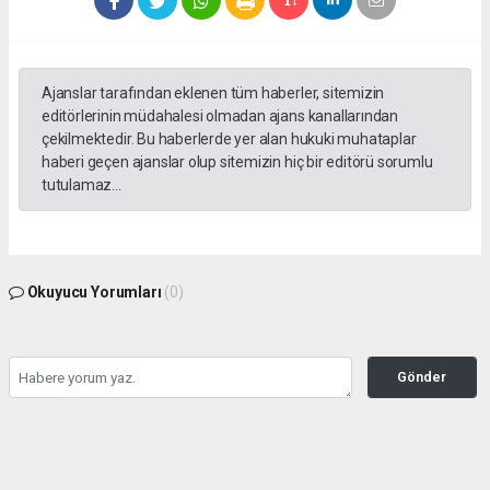
Ajanslar tarafından eklenen tüm haberler, sitemizin
editörlerinin müdahalesi olmadan ajans kanallarından
çekilmektedir. Bu haberlerde yer alan hukuki muhataplar
haberi geçen ajanslar olup sitemizin hiç bir editörü sorumlu
tutulamaz...
Okuyucu Yorumları
(0)
Gönder
Yorum yazarak Topluluk Kuralları’nı kabul etmiş bulunuyor ve burdurilkadim.com
sitesine yaptığınız yorumunuzla ilgili doğrudan veya dolaylı tüm sorumluluğu tek
başınıza üstleniyorsunuz. Yazılan tüm yorumlardan site yönetimi hiçbir şekilde
sorumlu tutulamaz.