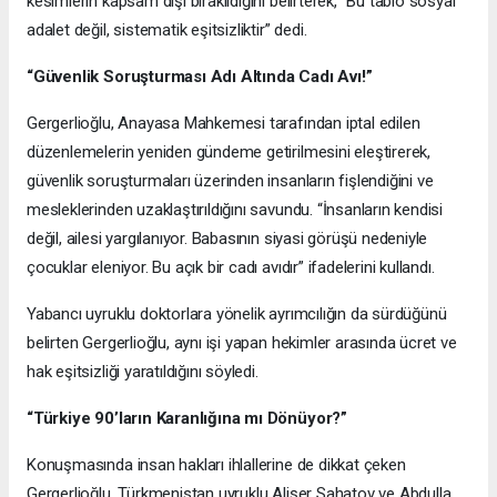
kesimlerin kapsam dışı bırakıldığını belirterek, “Bu tablo sosyal
adalet değil, sistematik eşitsizliktir” dedi.
“Güvenlik Soruşturması Adı Altında Cadı Avı!”
Gergerlioğlu, Anayasa Mahkemesi tarafından iptal edilen
düzenlemelerin yeniden gündeme getirilmesini eleştirerek,
güvenlik soruşturmaları üzerinden insanların fişlendiğini ve
mesleklerinden uzaklaştırıldığını savundu. “İnsanların kendisi
değil, ailesi yargılanıyor. Babasının siyasi görüşü nedeniyle
çocuklar eleniyor. Bu açık bir cadı avıdır” ifadelerini kullandı.
Yabancı uyruklu doktorlara yönelik ayrımcılığın da sürdüğünü
belirten Gergerlioğlu, aynı işi yapan hekimler arasında ücret ve
hak eşitsizliği yaratıldığını söyledi.
“Türkiye 90’ların Karanlığına mı Dönüyor?”
Konuşmasında insan hakları ihlallerine de dikkat çeken
Gergerlioğlu, Türkmenistan uyruklu Alişer Sahatov ve Abdulla