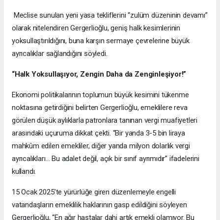
Meclise sunulan yeni yasa tekliflerini “zulüm düzeninin devamı”
olarak nitelendiren Gergerlioğlu, geniş halk kesimlerinin
yoksullaştırıldığını, buna karşın sermaye çevrelerine büyük
ayrıcalıklar sağlandığını söyledi.
“Halk Yoksullaşıyor, Zengin Daha da Zenginleşiyor!”
Ekonomi politikalarının toplumun büyük kesimini tükenme
noktasına getirdiğini belirten Gergerlioğlu, emeklilere reva
görülen düşük aylıklarla patronlara tanınan vergi muafiyetleri
arasındaki uçuruma dikkat çekti. “Bir yanda 3-5 bin liraya
mahkûm edilen emekliler, diğer yanda milyon dolarlık vergi
ayrıcalıkları… Bu adalet değil, açık bir sınıf ayrımıdır” ifadelerini
kullandı.
15 Ocak 2025’te yürürlüğe giren düzenlemeyle engelli
vatandaşların emeklilik haklarının gasp edildiğini söyleyen
Gergerlioğlu, “En ağır hastalar dahi artık emekli olamıyor. Bu