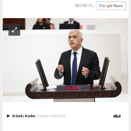
ABONE OL
Erkek
|
Kadın
(Haberi Sesli Oku)