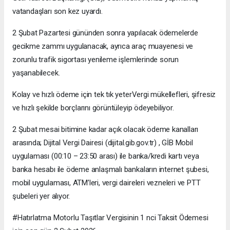
vatandaşları son kez uyardı.
2 Şubat Pazartesi gününden sonra yapılacak ödemelerde
gecikme zammı uygulanacak, ayrıca araç muayenesi ve
zorunlu trafik sigortası yenileme işlemlerinde sorun
yaşanabilecek.
Kolay ve hızlı ödeme için tek tık yeterVergi mükellefleri, şifresiz
ve hızlı şekilde borçlarını görüntüleyip ödeyebiliyor.
2 Şubat mesai bitimine kadar açık olacak ödeme kanalları
arasında; Dijital Vergi Dairesi (dijital.gib.gov.tr) , GİB Mobil
uygulaması (00:10 – 23:50 arası) ile banka/kredi kartı veya
banka hesabı ile ödeme anlaşmalı bankaların internet şubesi,
mobil uygulaması, ATM’leri, vergi daireleri vezneleri ve PTT
şubeleri yer alıyor.
#Hatırlatma Motorlu Taşıtlar Vergisinin 1 nci Taksit Ödemesi