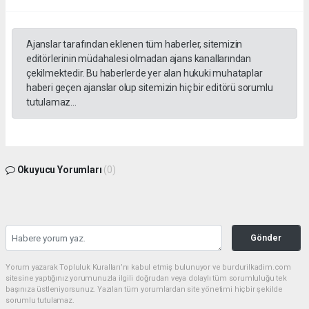
Ajanslar tarafından eklenen tüm haberler, sitemizin
editörlerinin müdahalesi olmadan ajans kanallarından
çekilmektedir. Bu haberlerde yer alan hukuki muhataplar
haberi geçen ajanslar olup sitemizin hiç bir editörü sorumlu
tutulamaz...
Okuyucu Yorumları
(0)
Gönder
Yorum yazarak Topluluk Kuralları’nı kabul etmiş bulunuyor ve burdurilkadim.com
sitesine yaptığınız yorumunuzla ilgili doğrudan veya dolaylı tüm sorumluluğu tek
başınıza üstleniyorsunuz. Yazılan tüm yorumlardan site yönetimi hiçbir şekilde
sorumlu tutulamaz.