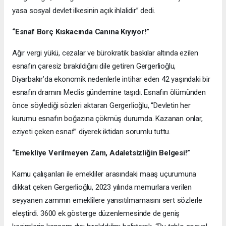
yasa sosyal devlet ilkesinin açık ihlalidir” dedi.
“Esnaf Borç Kıskacında Canına Kıyıyor!”
Ağır vergi yükü, cezalar ve bürokratik baskılar altında ezilen
esnafın çaresiz bırakıldığını dile getiren Gergerlioğlu,
Diyarbakır’da ekonomik nedenlerle intihar eden 42 yaşındaki bir
esnafın dramını Meclis gündemine taşıdı. Esnafın ölümünden
önce söylediği sözleri aktaran Gergerlioğlu, “Devletin her
kurumu esnafın boğazına çökmüş durumda. Kazanan onlar,
eziyeti çeken esnaf” diyerek iktidarı sorumlu tuttu.
“Emekliye Verilmeyen Zam, Adaletsizliğin Belgesi!”
Kamu çalışanları ile emekliler arasındaki maaş uçurumuna
dikkat çeken Gergerlioğlu, 2023 yılında memurlara verilen
seyyanen zammın emeklilere yansıtılmamasını sert sözlerle
eleştirdi. 3600 ek gösterge düzenlemesinde de geniş