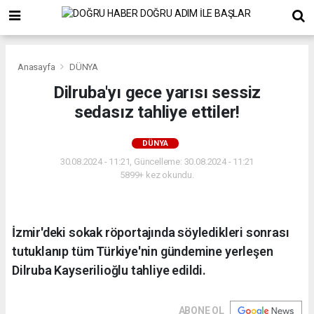
Anasayfa
DÜNYA
Dilruba'yı gece yarısı sessiz
sedasız tahliye ettiler!
DÜNYA
30.08.2024 - 11:21, Güncelleme: 30.08.2024 - 11:21
5899+ kez okundu.
İzmir'deki sokak röportajında söyledikleri sonrası
tutuklanıp tüm Türkiye'nin gündemine yerleşen
Dilruba Kayserilioğlu tahliye edildi.
ABONE OL