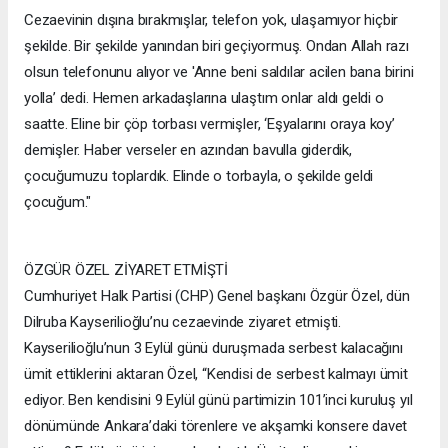
Cezaevinin dışına bırakmışlar, telefon yok, ulaşamıyor hiçbir
şekilde. Bir şekilde yanından biri geçiyormuş. Ondan Allah razı
olsun telefonunu alıyor ve 'Anne beni saldılar acilen bana birini
yolla’ dedi. Hemen arkadaşlarına ulaştım onlar aldı geldi o
saatte. Eline bir çöp torbası vermişler, ‘Eşyalarını oraya koy’
demişler. Haber verseler en azından bavulla giderdik,
çocuğumuzu toplardık. Elinde o torbayla, o şekilde geldi
çocuğum."
ÖZGÜR ÖZEL ZİYARET ETMİŞTİ
Cumhuriyet Halk Partisi (CHP) Genel başkanı Özgür Özel, dün
Dilruba Kayserilioğlu’nu cezaevinde ziyaret etmişti.
Kayserilioğlu’nun 3 Eylül günü duruşmada serbest kalacağını
ümit ettiklerini aktaran Özel, “Kendisi de serbest kalmayı ümit
ediyor. Ben kendisini 9 Eylül günü partimizin 101’inci kuruluş yıl
dönümünde Ankara’daki törenlere ve akşamki konsere davet