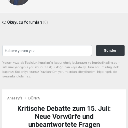
Okuyucu Yorumları
(0)
Gönder
Yorum yazarak Topluluk Kuralları’nı kabul etmiş bulunuyor ve burdurilkadim.com
sitesine yaptığınız yorumunuzla ilgili doğrudan veya dolaylı tüm sorumluluğu tek
başınıza üstleniyorsunuz. Yazılan tüm yorumlardan site yönetimi hiçbir şekilde
sorumlu tutulamaz.
Anasayfa
DÜNYA
Kritische Debatte zum 15. Juli:
Neue Vorwürfe und
unbeantwortete Fragen