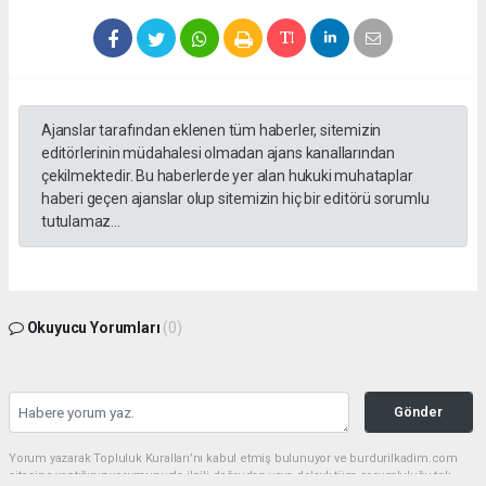
Ajanslar tarafından eklenen tüm haberler, sitemizin
editörlerinin müdahalesi olmadan ajans kanallarından
çekilmektedir. Bu haberlerde yer alan hukuki muhataplar
haberi geçen ajanslar olup sitemizin hiç bir editörü sorumlu
tutulamaz...
Okuyucu Yorumları
(0)
Gönder
Yorum yazarak Topluluk Kuralları’nı kabul etmiş bulunuyor ve burdurilkadim.com
sitesine yaptığınız yorumunuzla ilgili doğrudan veya dolaylı tüm sorumluluğu tek