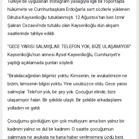
Türkiye'de uygulanan Instagram yasağıyla ilgili bir röportajda
hükümete ve Cumhurbaşkanı Erdoğan'a sert sözlerle yüklenen
Dilruba Kayserilioğlu tutuklanmıştı. 12 Ağustos'tan beri İzmir
Şakran Cezaevi'nde tutuklu olan Kayserilioğlu dün akşam
saatlerinde tahliye edildi.
"GECE YARISI SALMIŞLAR. TELEFON YOK, BİZE ULAŞAMIYOR"
Kayserilioğlu'nun annesi Aysel Kayserilioğlu, Cumhuriyet'e
yaptığı açıklamada şunları söyledi:
"Bırakılacağından bilgimiz yoktu. Kimsenin, ne avukatımızın ne
bizim, kimsenin bilgisi yoktu. Yine usulsüzce oldu. Gece yarısı
salmışlar. Telefon yok, bir şey yok. Çocuğun elinde, bize
ulaşamıyor falan. Bir şekilde ulaştı. Bir şekilde arkadaşlarını
yolladım ve geldi.
Çocuğumu gördüğüm için çok mutluyum ama ben yalnız bir
kadınım yalnız ve dul bir kadınım. O saatte çocuğumun
salınması ne avukata ne bana haber verilmemesi üzdü beni.