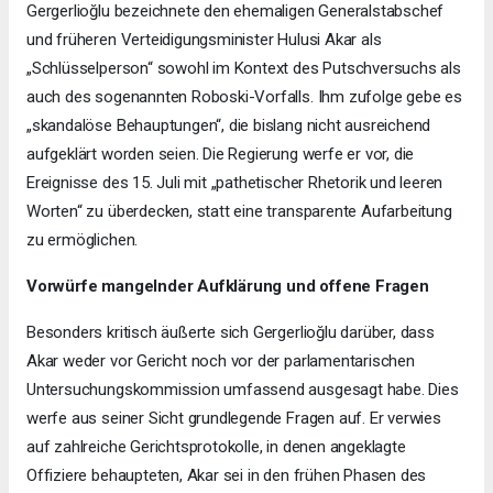
Gergerlioğlu bezeichnete den ehemaligen Generalstabschef
und früheren Verteidigungsminister Hulusi Akar als
„Schlüsselperson“ sowohl im Kontext des Putschversuchs als
auch des sogenannten Roboski-Vorfalls. Ihm zufolge gebe es
„skandalöse Behauptungen“, die bislang nicht ausreichend
aufgeklärt worden seien. Die Regierung werfe er vor, die
Ereignisse des 15. Juli mit „pathetischer Rhetorik und leeren
Worten“ zu überdecken, statt eine transparente Aufarbeitung
zu ermöglichen.
Vorwürfe mangelnder Aufklärung und offene Fragen
Besonders kritisch äußerte sich Gergerlioğlu darüber, dass
Akar weder vor Gericht noch vor der parlamentarischen
Untersuchungskommission umfassend ausgesagt habe. Dies
werfe aus seiner Sicht grundlegende Fragen auf. Er verwies
auf zahlreiche Gerichtsprotokolle, in denen angeklagte
Offiziere behaupteten, Akar sei in den frühen Phasen des