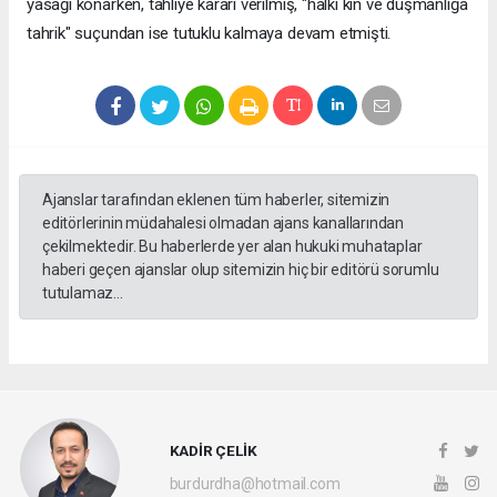
yasağı konarken, tahliye kararı verilmiş, "halkı kin ve düşmanlığa
tahrik" suçundan ise tutuklu kalmaya devam etmişti.
Ajanslar tarafından eklenen tüm haberler, sitemizin
editörlerinin müdahalesi olmadan ajans kanallarından
çekilmektedir. Bu haberlerde yer alan hukuki muhataplar
haberi geçen ajanslar olup sitemizin hiç bir editörü sorumlu
tutulamaz...
KADİR ÇELİK
burdurdha@hotmail.com