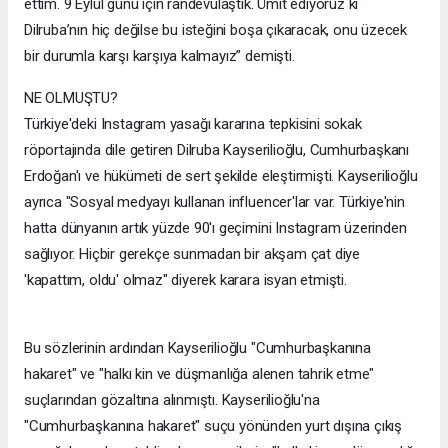
ettim. 9 Eylül günü için randevulaştık. Ümit ediyoruz ki
Dilruba’nın hiç değilse bu isteğini boşa çıkaracak, onu üzecek
bir durumla karşı karşıya kalmayız” demişti.
NE OLMUŞTU?
Türkiye'deki Instagram yasağı kararına tepkisini sokak
röportajında dile getiren Dilruba Kayserilioğlu, Cumhurbaşkanı
Erdoğan'ı ve hükümeti de sert şekilde eleştirmişti. Kayserilioğlu
ayrıca "Sosyal medyayı kullanan influencer'lar var. Türkiye'nin
hatta dünyanın artık yüzde 90'ı geçimini Instagram üzerinden
sağlıyor. Hiçbir gerekçe sunmadan bir akşam çat diye
'kapattım, oldu' olmaz" diyerek karara isyan etmişti.
Bu sözlerinin ardından Kayserilioğlu "Cumhurbaşkanına
hakaret" ve "halkı kin ve düşmanlığa alenen tahrik etme"
suçlarından gözaltına alınmıştı. Kayserilioğlu'na
"Cumhurbaşkanına hakaret" suçu yönünden yurt dışına çıkış