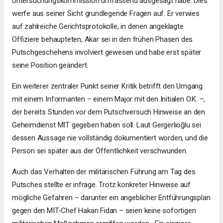
Untersuchungskommission umfassend ausgesagt habe. Dies
werfe aus seiner Sicht grundlegende Fragen auf. Er verwies
auf zahlreiche Gerichtsprotokolle, in denen angeklagte
Offiziere behaupteten, Akar sei in den frühen Phasen des
Putschgeschehens involviert gewesen und habe erst später
seine Position geändert.
Ein weiterer zentraler Punkt seiner Kritik betrifft den Umgang
mit einem Informanten – einem Major mit den Initialen O.K. –,
der bereits Stunden vor dem Putschversuch Hinweise an den
Geheimdienst MIT gegeben haben soll. Laut Gergerlioğlu sei
dessen Aussage nie vollständig dokumentiert worden, und die
Person sei später aus der Öffentlichkeit verschwunden.
Auch das Verhalten der militärischen Führung am Tag des
Putsches stellte er infrage. Trotz konkreter Hinweise auf
mögliche Gefahren – darunter ein angeblicher Entführungsplan
gegen den MIT-Chef Hakan Fidan – seien keine sofortigen