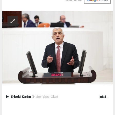
Erkek
|
Kadın
(Haberi Sesli Oku)