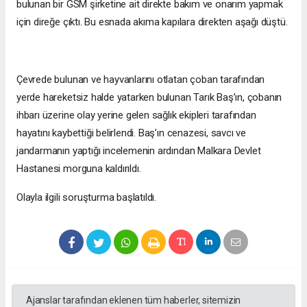
bulunan bir GSM şirketine ait direkte bakım ve onarım yapmak
için direğe çıktı. Bu esnada akıma kapılara direkten aşağı düştü.
Çevrede bulunan ve hayvanlarını otlatan çoban tarafından
yerde hareketsiz halde yatarken bulunan Tarık Baş’ın, çobanın
ihbarı üzerine olay yerine gelen sağlık ekipleri tarafından
hayatını kaybettiği belirlendi. Baş’ın cenazesi, savcı ve
jandarmanın yaptığı incelemenin ardından Malkara Devlet
Hastanesi morguna kaldırıldı.
Olayla ilgili soruşturma başlatıldı.
Ajanslar tarafından eklenen tüm haberler, sitemizin