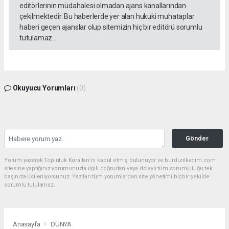
editörlerinin müdahalesi olmadan ajans kanallarından
çekilmektedir. Bu haberlerde yer alan hukuki muhataplar
haberi geçen ajanslar olup sitemizin hiç bir editörü sorumlu
tutulamaz...
Okuyucu Yorumları
(0)
Gönder
Yorum yazarak Topluluk Kuralları’nı kabul etmiş bulunuyor ve burdurilkadim.com
sitesine yaptığınız yorumunuzla ilgili doğrudan veya dolaylı tüm sorumluluğu tek
başınıza üstleniyorsunuz. Yazılan tüm yorumlardan site yönetimi hiçbir şekilde
sorumlu tutulamaz.
Anasayfa
DÜNYA