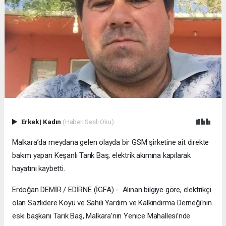
Erkek
|
Kadın
(Haberi Sesli Oku)
Malkara’da meydana gelen olayda bir GSM şirketine ait direkte
bakım yapan Keşanlı Tarık Baş, elektrik akımına kapılarak
hayatını kaybetti.
Erdoğan DEMİR / EDİRNE (İGFA) - Alınan bilgiye göre, elektrikçi
olan Sazlıdere Köyü ve Sahili Yardım ve Kalkındırma Derneği'nin
eski başkanı Tarık Baş, Malkara’nın Yenice Mahallesi’nde