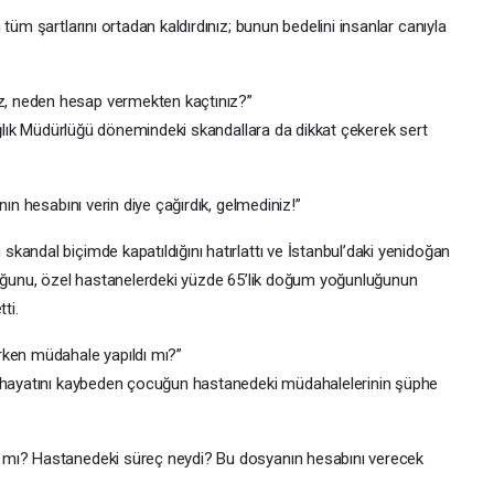
tüm şartlarını ortadan kaldırdınız; bunun bedelini insanlar canıyla
, neden hesap vermekten kaçtınız?”
Sağlık Müdürlüğü dönemindeki skandallara da dikkat çekerek sert
nın hesabını verin diye çağırdık, gelmediniz!”
andal biçimde kapatıldığını hatırlattı ve İstanbul’daki yenidoğan
duğunu, özel hastanelerdeki yüzde 65’lik doğum yoğunluğunun
ti.
rken müdahale yapıldı mı?”
p hayatını kaybeden çocuğun hastanedeki müdahalelerinin şüphe
 mı? Hastanedeki süreç neydi? Bu dosyanın hesabını verecek