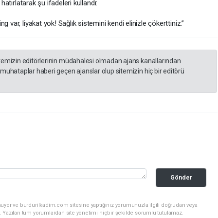
hatırlatarak şu ifadeleri kullandı:
 var, liyakat yok! Sağlık sistemini kendi elinizle çökerttiniz.”
itemizin editörlerinin müdahalesi olmadan ajans kanallarından
 muhataplar haberi geçen ajanslar olup sitemizin hiç bir editörü
Gönder
nuyor ve burdurilkadim.com sitesine yaptığınız yorumunuzla ilgili doğrudan veya
. Yazılan tüm yorumlardan site yönetimi hiçbir şekilde sorumlu tutulamaz.