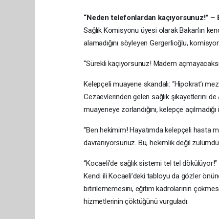
“Neden telefonlardan kaçıyorsunuz!” – Ba
Sağlık Komisyonu üyesi olarak Bakan’ın kend
alamadığını söyleyen Gergerlioğlu, komisyon
“Sürekli kaçıyorsunuz! Madem açmayacaksını
Kelepçeli muayene skandalı: “Hipokrat’ı me
Cezaevlerinden gelen sağlık şikayetlerini de 
muayeneye zorlandığını, kelepçe açılmadığı
“Ben hekimim! Hayatımda kelepçeli hasta mu
davranıyorsunuz. Bu, hekimlik değil zulümdü
“Kocaeli’de sağlık sistemi tel tel dökülüyor!”
Kendi ili Kocaeli’deki tabloyu da gözler önün
bitirilememesini, eğitim kadrolarının çökme
hizmetlerinin çöktüğünü vurguladı.