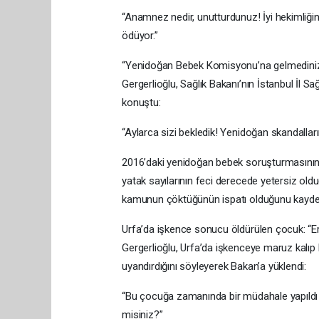
“Anamnez nedir, unutturdunuz! İyi hekimliğin 
ödüyor.”
“Yenidoğan Bebek Komisyonu’na gelmediniz
Gergerlioğlu, Sağlık Bakanı’nın İstanbul İl 
konuştu:
“Aylarca sizi bekledik! Yenidoğan skandalları
2016’daki yenidoğan bebek soruşturmasının sk
yatak sayılarının feci derecede yetersiz ol
kamunun çöktüğünün ispatı olduğunu kaydet
Urfa’da işkence sonucu öldürülen çocuk: “E
Gergerlioğlu, Urfa’da işkenceye maruz kalı
uyandırdığını söyleyerek Bakan’a yüklendi:
“Bu çocuğa zamanında bir müdahale yapıldı
misiniz?”