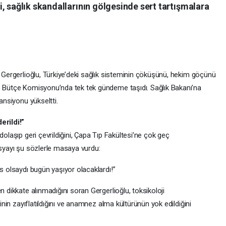
, sağlık skandallarının gölgesinde sert tartışmalara
k Gergerlioğlu, Türkiye’deki sağlık sisteminin çöküşünü, hekim göçünü
e Bütçe Komisyonu’nda tek tek gündeme taşıdı. Sağlık Bakanı’na
tansiyonu yükseltti.
rildi!”
dolaşıp geri çevrildiğini, Çapa Tıp Fakültesi’ne çok geç
osyayı şu sözlerle masaya vurdu:
is olsaydı bugün yaşıyor olacaklardı!”
n dikkate alınmadığını soran Gergerlioğlu, toksikoloji
minin zayıflatıldığını ve anamnez alma kültürünün yok edildiğini