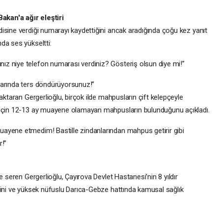
kan'a ağır eleştiri
isine verdiği numarayı kaydettiğini ancak aradığında çoğu kez yanıt
da ses yükseltti:
z niye telefon numarası verdiniz? Gösteriş olsun diye mi!”
zarında ters döndürüyorsunuz!”
aktaran Gergerlioğlu, birçok ilde mahpusların çift kelepçeyle
 için 12-13 ay muayene olamayan mahpusların bulunduğunu açıkladı.
ayene etmedim! Bastille zindanlarından mahpus getirir gibi
r!”
e seren Gergerlioğlu, Çayırova Devlet Hastanesi’nin 8 yıldır
sini ve yüksek nüfuslu Darıca-Gebze hattında kamusal sağlık