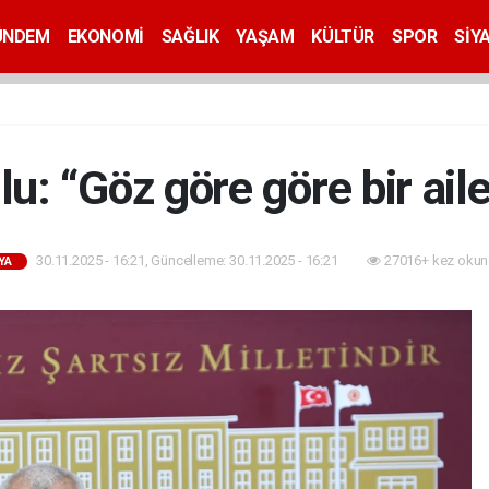
ÜNDEM
EKONOMİ
SAĞLIK
YAŞAM
KÜLTÜR
SPOR
SİY
lu: “Göz göre göre bir aile
30.11.2025 - 16:21, Güncelleme: 30.11.2025 - 16:21
27016+ kez okun
YA