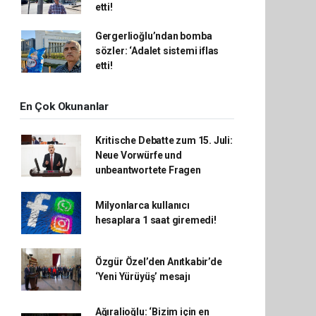
etti!
Gergerlioğlu’ndan bomba
sözler: ‘Adalet sistemi iflas
etti!
En Çok Okunanlar
Kritische Debatte zum 15. Juli:
Neue Vorwürfe und
unbeantwortete Fragen
Milyonlarca kullanıcı
hesaplara 1 saat giremedi!
Özgür Özel’den Anıtkabir’de
‘Yeni Yürüyüş’ mesajı
Ağıralioğlu: ‘Bizim için en