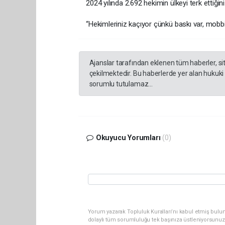
2024 yılında 2.692 hekimin ülkeyi terk ettiğini 
“Hekimleriniz kaçıyor çünkü baskı var, mobbing
Ajanslar tarafından eklenen tüm haberler, s
çekilmektedir. Bu haberlerde yer alan hukuki
sorumlu tutulamaz...
Okuyucu Yorumları
(0)
Yorum yazarak Topluluk Kuralları’nı kabul etmiş bulu
dolaylı tüm sorumluluğu tek başınıza üstleniyorsunuz