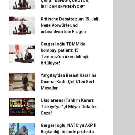
ÇIKIŞ: “ESNAF ÇÖKÜYOR,
İKTİDAR SEYREDİYOR!”
Kritische Debatte zum 15. Juli:
Neue Vorwürfe und
unbeantwortete Fragen
Gergerlioğlu TBMM’de
bombayı patlattı: 15
Temmuz’un üzeri bilinçli
örtülüyor!
Yargıtay’dan Beraat Kararına
Onama: Kadir Çelik’ten Sert
Mesajlar
Uluslararası Tahkim Kararı:
Türkiye'ye 1,4 Milyar Dolarlık
Ceza!
Gergerlioğlu, NATO’yu AKP İl
Başkanlığı önünde protesto