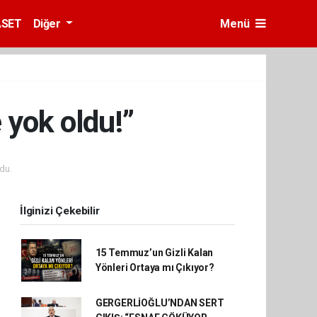
ASET
Diğer
Menü
 yok oldu!”
du.
İlginizi Çekebilir
15 Temmuz’un Gizli Kalan
Yönleri Ortaya mı Çıkıyor?
GERGERLİOĞLU’NDAN SERT