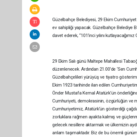
Güzelbahçe Belediyesi, 29 Ekim Cumhuriyet Ba
ev sahipliği yapacak. Güzelbahçe Belediye
davet ederek, “101’inci yılını kutlayacağımız
29 Ekim Salı günü Maltepe Mahallesi Tabaoğ
düzenlenecek. Ardından 21.00’de ‘Sen Cumhu
Güzelbahçelileri yürüyüş ve tiyatro göster
Ekim 1923 tarihinde ilan edilen Cumhuriyetim
Önder Mustafa Kemal Atatürk’ün önderliğinde,
Cumhuriyeti, demokrasinin, özgürlüğün ve mi
Cumhuriyetimiz, Atatürk’ün gösterdiği çağda
zorluklara rağmen ayakta kalmış ve güçlenmi
gelecek nesillere aktarmak ve ülkemizin ayd
anlam taşımaktadır. Biz de bu önemli günümü