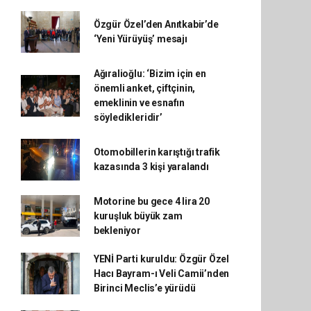
Özgür Özel’den Anıtkabir’de
‘Yeni Yürüyüş’ mesajı
Ağıralioğlu: ‘Bizim için en
önemli anket, çiftçinin,
emeklinin ve esnafın
söyledikleridir’
Otomobillerin karıştığı trafik
kazasında 3 kişi yaralandı
Motorine bu gece 4 lira 20
kuruşluk büyük zam
bekleniyor
YENİ Parti kuruldu: Özgür Özel
Hacı Bayram-ı Veli Camii’nden
Birinci Meclis’e yürüdü