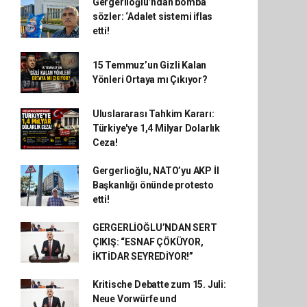
Gergerlioğlu’ndan bomba
sözler: ‘Adalet sistemi iflas
etti!
15 Temmuz’un Gizli Kalan
Yönleri Ortaya mı Çıkıyor?
Uluslararası Tahkim Kararı:
Türkiye'ye 1,4 Milyar Dolarlık
Ceza!
Gergerlioğlu, NATO’yu AKP İl
Başkanlığı önünde protesto
etti!
GERGERLİOĞLU’NDAN SERT
ÇIKIŞ: “ESNAF ÇÖKÜYOR,
İKTİDAR SEYREDİYOR!”
Kritische Debatte zum 15. Juli:
Neue Vorwürfe und