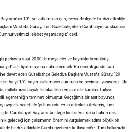
yramı’nın 101. yılı kutlamaları çerçevesinde ilçede bir dizi etkinliğe
 Başkanı Mustafa Günay, tüm Güzelbahçelileri Cumhuriyet coşkusuna
 Cumhuriyetimizi ilelebet yaşatacağız” dedi.
lu parkında saat 20.00’de meşaleler ve bayraklarla yürüyüş
riyet’ adlı tiyatro oyunu sahnelenecek. Bu önemli günde tüm
imine davet eden Güzelbahçe Belediye Başkanı Mustafa Günay, “29
izin bu yıl 101. yaşını kutlamanın gururunu ve sevincini yaşıyoruz. Ulu
 milletimizin büyük fedakârlıkları ve azmi ile kurulan Türkiye
lli egemenliğin teminatı olmuştur. Geçtiğimiz bir asır boyunca
ş uygarlık hedefi doğrultusunda emin adımlarla ilerlemiş, tüm
ştir. Cumhuriyet Bayramı, bu değerleri bir kez daha hatırlamak,
ınlık geleceği için çalışmanın önemini vurgulamak adına büyük bir
zde bir dizi etkinlikle Cumhuriyetimizi kutlayacağız. Tüm halkımızla