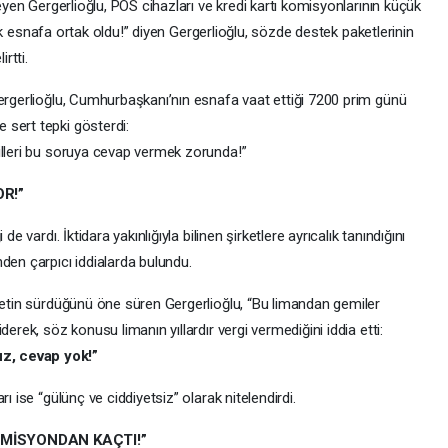
leyen Gergerlioğlu, POS cihazları ve kredi kartı komisyonlarının küçük
artık esnafa ortak oldu!” diyen Gergerlioğlu, sözde destek paketlerinin
rtti.
Gergerlioğlu, Cumhurbaşkanı’nın esnafa vaat ettiği 7200 prim günü
 sert tepki gösterdi:
illeri bu soruya cevap vermek zorunda!”
R!”
e vardı. İktidara yakınlığıyla bilinen şirketlere ayrıcalık tanındığını
den çarpıcı iddialarda bulundu.
aretin sürdüğünü öne süren Gergerlioğlu, “Bu limandan gemiler
erek, söz konusu limanın yıllardır vergi vermediğini iddia etti:
z, cevap yok!”
ı ise “gülünç ve ciddiyetsiz” olarak nitelendirdi.
MİSYONDAN KAÇTI!”