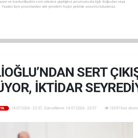
nuyor ve burdurilkadim.com sitesine yaptığınız yorumunuzla ilgili doğrudan veya
. Yazılan tüm yorumlardan site yönetimi hiçbir şekilde sorumlu tutulamaz.
İOĞLU’NDAN SERT ÇIKIŞ
YOR, İKTİDAR SEYREDİ
14.07.2026 - 23:57, Güncelleme: 14.07.2026 - 23:57
13397 kez okun
YA