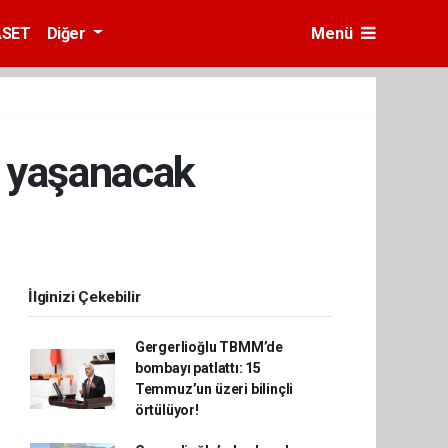
ASET
Diğer
Menü
 yaşanacak
İlginizi Çekebilir
Gergerlioğlu TBMM’de
bombayı patlattı: 15
Temmuz’un üzeri bilinçli
örtülüyor!