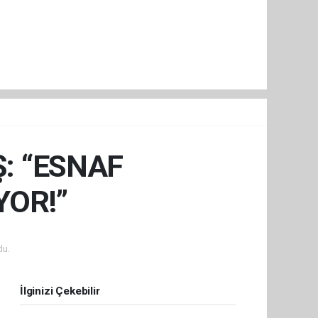
: “ESNAF
YOR!”
du.
İlginizi Çekebilir