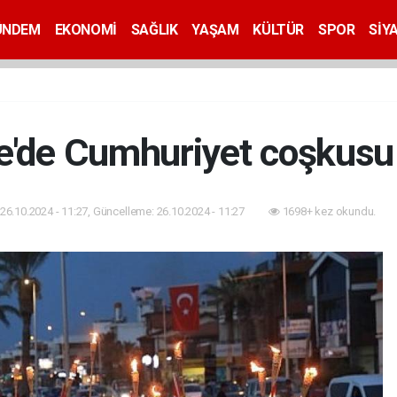
ÜNDEM
EKONOMİ
SAĞLIK
YAŞAM
KÜLTÜR
SPOR
SİY
e'de Cumhuriyet coşkusu
26.10.2024 - 11:27, Güncelleme: 26.10.2024 - 11:27
1698+ kez okundu.