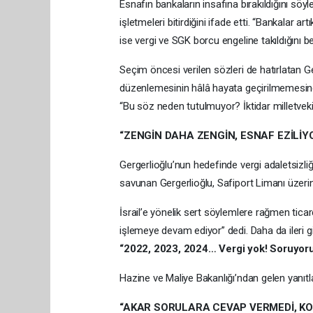
Esnafın bankaların insafına bırakıldığını söy
işletmeleri bitirdiğini ifade etti. “Bankalar 
ise vergi ve SGK borcu engeline takıldığını beli
Seçim öncesi verilen sözleri de hatırlatan 
düzenlemesinin hâlâ hayata geçirilmemesine
“Bu söz neden tutulmuyor? İktidar milletvek
“ZENGİN DAHA ZENGİN, ESNAF EZİLİYO
Gergerlioğlu’nun hedefinde vergi adaletsizliği d
savunan Gergerlioğlu, Safiport Limanı üzerin
İsrail’e yönelik sert söylemlere rağmen tic
işlemeye devam ediyor” dedi. Daha da ileri gid
“2022, 2023, 2024… Vergi yok! Soruyoru
Hazine ve Maliye Bakanlığı’ndan gelen yanıtlar
“AKAR SORULARA CEVAP VERMEDİ, KO