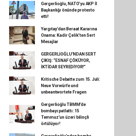
Gergerlioğlu, NATO’yu AKP İl
Başkanlığı önünde protesto
etti!
Yargıtay’dan Beraat Kararına
Onama: Kadir Çelik’ten Sert
Mesajlar
GERGERLİOĞLU’NDAN SERT
ÇIKIŞ: “ESNAF ÇÖKÜYOR,
İKTİDAR SEYREDİYOR!”
Kritische Debatte zum 15. Juli:
Neue Vorwürfe und
unbeantwortete Fragen
Gergerlioğlu TBMM’de
bombayı patlattı: 15
Temmuz’un üzeri bilinçli
örtülüyor!
Gergerlioğlu’ndan bomba