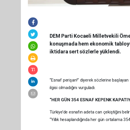
DEM Parti Kocaeli Milletvekili Öm
konuşmada hem ekonomik tabloyu 
iktidara sert sözlerle yüklendi.
“Esnaf perişan!” diyerek sözlerine başlayan Ge
ilgisi olmadığını vurguladı.
“HER GÜN 354 ESNAF KEPENK KAPATIY
Türkiye’de esnafın adeta can çekiştiğini belirt
“Yıllık hesaplandığında her gün ortalama 354