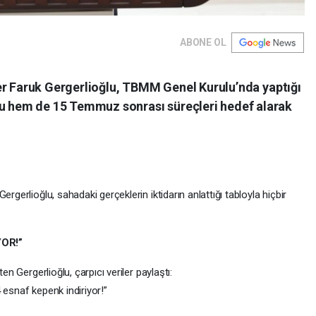
ABONE OL
er Faruk Gergerlioğlu, TBMM Genel Kurulu’nda yaptığı
hem de 15 Temmuz sonrası süreçleri hedef alarak
rgerlioğlu, sahadaki gerçeklerin iktidarın anlattığı tabloyla hiçbir
OR!”
en Gergerlioğlu, çarpıcı veriler paylaştı:
 esnaf kepenk indiriyor!”