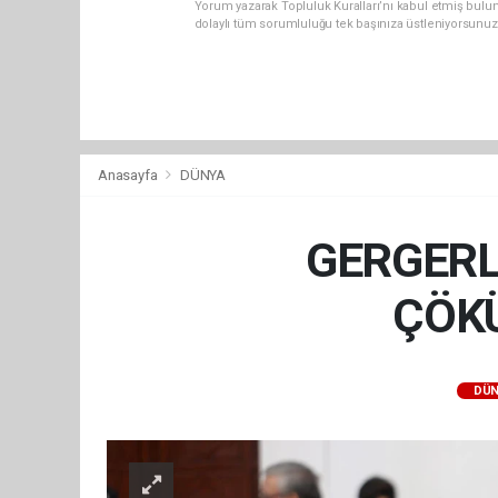
Yorum yazarak Topluluk Kuralları’nı kabul etmiş bulu
dolaylı tüm sorumluluğu tek başınıza üstleniyorsunuz
Anasayfa
DÜNYA
GERGERL
ÇÖKÜ
DÜN