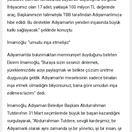
İhtiyacımız olan 17 adet, yaklaşık 100 milyon TL değerinde
araç, Başkanımızın talimatıyla TBB tarafından Adıyaman’ımıza
hibe edildi. Bu destekler Adıyaman’ın yeniden inşasında büyük
katkı sağlayacak.” şeklinde konuştu.
İmamoğlu: “umudu inşa etmeliyiz”
Adıyaman’da bulunmaktan memnuniyet duyduğunu belirten
Ekrem İmamoğlu, “Buraya sizin sesinizi dinlemek,
yüreklerinizdeki acıyı paylaşmak ve birlikte çözüm üretme
duygusuyla geldik. Adıyaman’ın meselesinin sadece binaları
inşa etmek olmadığını biliyorsunuz, bana göre umudun inşa
edilmesi lazım.” dedi.
İmamoğlu, Adıyaman Belediye Başkanı Abdurrahman
Tutdere’nin 31 Mart seçimlerinde büyük bir başarı kazandığını
vurgulayarak, “Abdurrahman Tutdere, sevgili kardeşimiz, bir
Adıyamanlı olarak aynı zamanda iyi bir yönetici, iyi bir insan, iyi