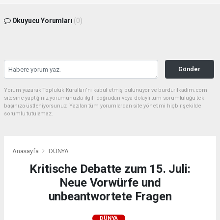
Okuyucu Yorumları
(0)
Gönder
Yorum yazarak Topluluk Kuralları’nı kabul etmiş bulunuyor ve burdurilkadim.com
sitesine yaptığınız yorumunuzla ilgili doğrudan veya dolaylı tüm sorumluluğu tek
başınıza üstleniyorsunuz. Yazılan tüm yorumlardan site yönetimi hiçbir şekilde
sorumlu tutulamaz.
Anasayfa
DÜNYA
Kritische Debatte zum 15. Juli:
Neue Vorwürfe und
unbeantwortete Fragen
DÜNYA