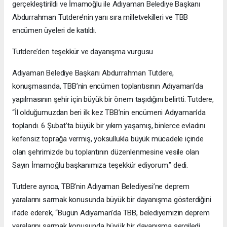
gerçekleştirildi ve İmamoğlu ile Adıyaman Belediye Başkanı
Abdurrahman Tutdere’nin yanı sıra milletvekilleri ve TBB
encümen üyeleri de katıldı.
Tutdere’den teşekkür ve dayanışma vurgusu
Adıyaman Belediye Başkanı Abdurrahman Tutdere,
konuşmasında, TBB’nin encümen toplantısının Adıyaman’da
yapılmasının şehir için büyük bir önem taşıdığını belirtti. Tutdere,
“İl olduğumuzdan beri ilk kez TBB’nin encümeni Adıyaman’da
toplandı. 6 Şubat’ta büyük bir yıkım yaşamış, binlerce evladını
kefensiz toprağa vermiş, yoksullukla büyük mücadele içinde
olan şehrimizde bu toplantının düzenlenmesine vesile olan
Sayın İmamoğlu başkanımıza teşekkür ediyorum.” dedi.
Tutdere ayrıca, TBB’nin Adıyaman Belediyesi’ne deprem
yaralarını sarmak konusunda büyük bir dayanışma gösterdiğini
ifade ederek, “Bugün Adıyaman’da TBB, belediyemizin deprem
yaralarını sarmak konusunda büyük bir dayanışma sergiledi.