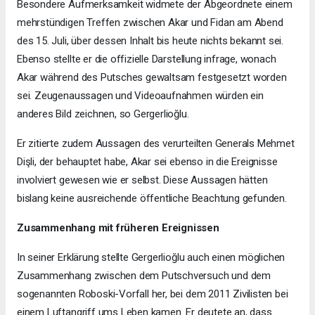
Besondere Aufmerksamkeit widmete der Abgeordnete einem
mehrstündigen Treffen zwischen Akar und Fidan am Abend
des 15. Juli, über dessen Inhalt bis heute nichts bekannt sei.
Ebenso stellte er die offizielle Darstellung infrage, wonach
Akar während des Putsches gewaltsam festgesetzt worden
sei. Zeugenaussagen und Videoaufnahmen würden ein
anderes Bild zeichnen, so Gergerlioğlu.
Er zitierte zudem Aussagen des verurteilten Generals Mehmet
Dişli, der behauptet habe, Akar sei ebenso in die Ereignisse
involviert gewesen wie er selbst. Diese Aussagen hätten
bislang keine ausreichende öffentliche Beachtung gefunden.
Zusammenhang mit früheren Ereignissen
In seiner Erklärung stellte Gergerlioğlu auch einen möglichen
Zusammenhang zwischen dem Putschversuch und dem
sogenannten Roboski-Vorfall her, bei dem 2011 Zivilisten bei
einem Luftangriff ums Leben kamen. Er deutete an, dass