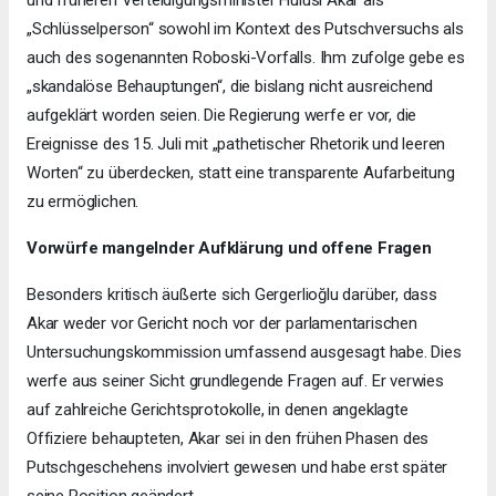
und früheren Verteidigungsminister Hulusi Akar als
„Schlüsselperson“ sowohl im Kontext des Putschversuchs als
auch des sogenannten Roboski-Vorfalls. Ihm zufolge gebe es
„skandalöse Behauptungen“, die bislang nicht ausreichend
aufgeklärt worden seien. Die Regierung werfe er vor, die
Ereignisse des 15. Juli mit „pathetischer Rhetorik und leeren
Worten“ zu überdecken, statt eine transparente Aufarbeitung
zu ermöglichen.
Vorwürfe mangelnder Aufklärung und offene Fragen
Besonders kritisch äußerte sich Gergerlioğlu darüber, dass
Akar weder vor Gericht noch vor der parlamentarischen
Untersuchungskommission umfassend ausgesagt habe. Dies
werfe aus seiner Sicht grundlegende Fragen auf. Er verwies
auf zahlreiche Gerichtsprotokolle, in denen angeklagte
Offiziere behaupteten, Akar sei in den frühen Phasen des
Putschgeschehens involviert gewesen und habe erst später