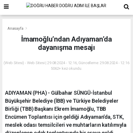
Anasayfa
İmamoğlu’ndan Adıyaman’da
dayanışma mesajı
(Web Sitesi) - Web Sitesi | 29.08.2024 - 12:16, Güncelleme: 29.08.2024 - 12:16
5062+ kez okundu.
ADIYAMAN (PHA) - Gülbahar SÜNGÜ-İstanbul
Büyükşehir Belediye (İBB) ve Türkiye Belediyeler
Birliği (TBB) Başkanı Ekrem İmamoğlu, TBB
Encümen Toplantısı için geldiği Adıyaman’da, STK,
meslek odası temsilcileri ve muhtarların katılımıyla
düzenlenen odak toplantısında bir araya geldi.