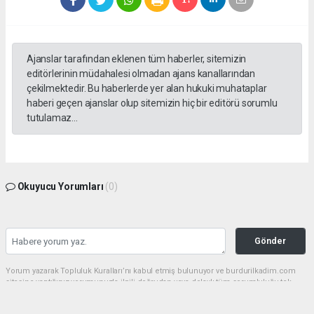
Ajanslar tarafından eklenen tüm haberler, sitemizin
editörlerinin müdahalesi olmadan ajans kanallarından
çekilmektedir. Bu haberlerde yer alan hukuki muhataplar
haberi geçen ajanslar olup sitemizin hiç bir editörü sorumlu
tutulamaz...
Okuyucu Yorumları
(0)
Gönder
Yorum yazarak Topluluk Kuralları’nı kabul etmiş bulunuyor ve burdurilkadim.com
sitesine yaptığınız yorumunuzla ilgili doğrudan veya dolaylı tüm sorumluluğu tek
başınıza üstleniyorsunuz. Yazılan tüm yorumlardan site yönetimi hiçbir şekilde
sorumlu tutulamaz.