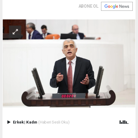
ABONE OL
Erkek
|
Kadın
(Haberi Sesli Oku)