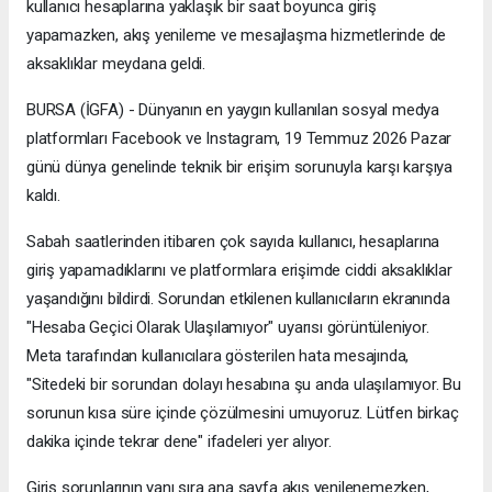
kullanıcı hesaplarına yaklaşık bir saat boyunca giriş
yapamazken, akış yenileme ve mesajlaşma hizmetlerinde de
aksaklıklar meydana geldi.
BURSA (İGFA) - Dünyanın en yaygın kullanılan sosyal medya
platformları Facebook ve Instagram, 19 Temmuz 2026 Pazar
günü dünya genelinde teknik bir erişim sorunuyla karşı karşıya
kaldı.
Sabah saatlerinden itibaren çok sayıda kullanıcı, hesaplarına
giriş yapamadıklarını ve platformlara erişimde ciddi aksaklıklar
yaşandığını bildirdi. Sorundan etkilenen kullanıcıların ekranında
"Hesaba Geçici Olarak Ulaşılamıyor" uyarısı görüntüleniyor.
Meta tarafından kullanıcılara gösterilen hata mesajında,
"Sitedeki bir sorundan dolayı hesabına şu anda ulaşılamıyor. Bu
sorunun kısa süre içinde çözülmesini umuyoruz. Lütfen birkaç
dakika içinde tekrar dene" ifadeleri yer alıyor.
Giriş sorunlarının yanı sıra ana sayfa akış yenilenemezken,