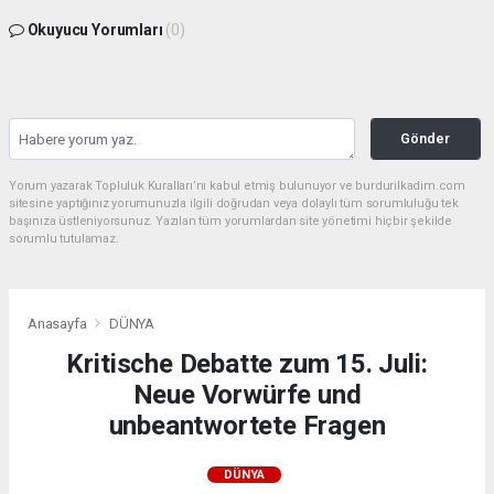
Okuyucu Yorumları
(0)
Gönder
Yorum yazarak Topluluk Kuralları’nı kabul etmiş bulunuyor ve burdurilkadim.com
sitesine yaptığınız yorumunuzla ilgili doğrudan veya dolaylı tüm sorumluluğu tek
başınıza üstleniyorsunuz. Yazılan tüm yorumlardan site yönetimi hiçbir şekilde
sorumlu tutulamaz.
Anasayfa
DÜNYA
Kritische Debatte zum 15. Juli:
Neue Vorwürfe und
unbeantwortete Fragen
DÜNYA