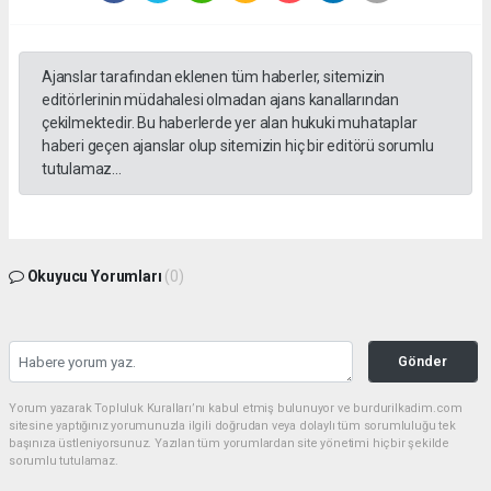
Ajanslar tarafından eklenen tüm haberler, sitemizin
editörlerinin müdahalesi olmadan ajans kanallarından
çekilmektedir. Bu haberlerde yer alan hukuki muhataplar
haberi geçen ajanslar olup sitemizin hiç bir editörü sorumlu
tutulamaz...
Okuyucu Yorumları
(0)
Gönder
Yorum yazarak Topluluk Kuralları’nı kabul etmiş bulunuyor ve burdurilkadim.com
sitesine yaptığınız yorumunuzla ilgili doğrudan veya dolaylı tüm sorumluluğu tek
başınıza üstleniyorsunuz. Yazılan tüm yorumlardan site yönetimi hiçbir şekilde
sorumlu tutulamaz.