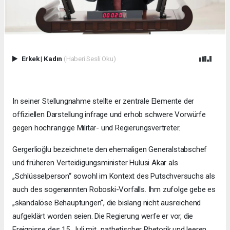
Erkek
|
Kadın
(Haberi Sesli Oku)
In seiner Stellungnahme stellte er zentrale Elemente der
offiziellen Darstellung infrage und erhob schwere Vorwürfe
gegen hochrangige Militär- und Regierungsvertreter.
Gergerlioğlu bezeichnete den ehemaligen Generalstabschef
und früheren Verteidigungsminister Hulusi Akar als
„Schlüsselperson“ sowohl im Kontext des Putschversuchs als
auch des sogenannten Roboski-Vorfalls. Ihm zufolge gebe es
„skandalöse Behauptungen“, die bislang nicht ausreichend
aufgeklärt worden seien. Die Regierung werfe er vor, die
Ereignisse des 15. Juli mit „pathetischer Rhetorik und leeren