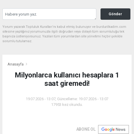
Gönder
Yorum yazarak Topluluk Kuralları’nı kabul etmiş bulunuyor ve burdurilkadim.com
sitesine yaptığınız yorumunuzla ilgili doğrudan veya dolaylı tüm sorumluluğu tek
başınıza üstleniyorsunuz. Yazılan tüm yorumlardan site yönetimi hiçbir şekilde
sorumlu tutulamaz.
Anasayfa
Milyonlarca kullanıcı hesaplara 1
saat giremedi!
19.07.2026 - 13:07, Güncelleme: 19.07.2026 - 13:07
17953 kez okundu.
ABONE OL