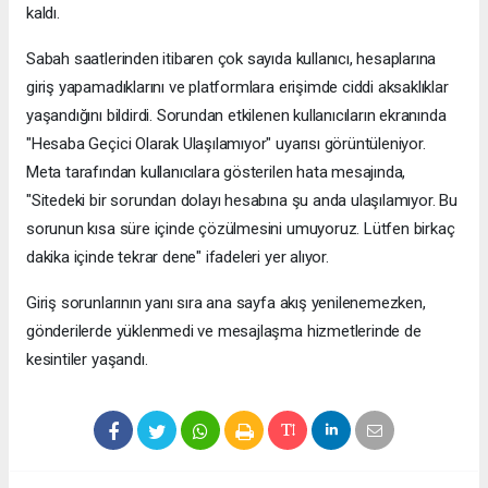
kaldı.
Sabah saatlerinden itibaren çok sayıda kullanıcı, hesaplarına
giriş yapamadıklarını ve platformlara erişimde ciddi aksaklıklar
yaşandığını bildirdi. Sorundan etkilenen kullanıcıların ekranında
"Hesaba Geçici Olarak Ulaşılamıyor" uyarısı görüntüleniyor.
Meta tarafından kullanıcılara gösterilen hata mesajında,
"Sitedeki bir sorundan dolayı hesabına şu anda ulaşılamıyor. Bu
sorunun kısa süre içinde çözülmesini umuyoruz. Lütfen birkaç
dakika içinde tekrar dene" ifadeleri yer alıyor.
Giriş sorunlarının yanı sıra ana sayfa akış yenilenemezken,
gönderilerde yüklenmedi ve mesajlaşma hizmetlerinde de
kesintiler yaşandı.