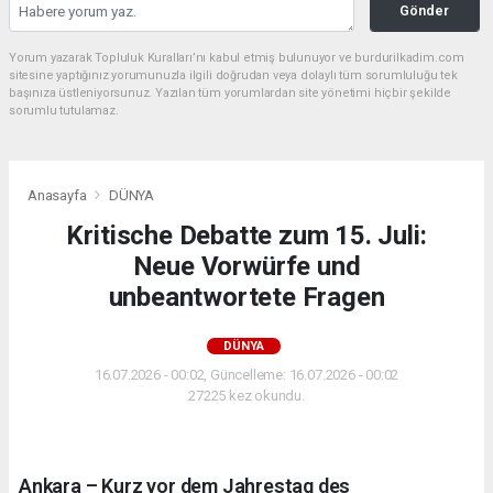
Gönder
Yorum yazarak Topluluk Kuralları’nı kabul etmiş bulunuyor ve burdurilkadim.com
sitesine yaptığınız yorumunuzla ilgili doğrudan veya dolaylı tüm sorumluluğu tek
başınıza üstleniyorsunuz. Yazılan tüm yorumlardan site yönetimi hiçbir şekilde
sorumlu tutulamaz.
Anasayfa
DÜNYA
Kritische Debatte zum 15. Juli:
Neue Vorwürfe und
unbeantwortete Fragen
DÜNYA
16.07.2026 - 00:02, Güncelleme: 16.07.2026 - 00:02
27225 kez okundu.
Ankara – Kurz vor dem Jahrestag des