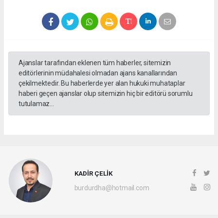
Ajanslar tarafından eklenen tüm haberler, sitemizin
editörlerinin müdahalesi olmadan ajans kanallarından
çekilmektedir. Bu haberlerde yer alan hukuki muhataplar
haberi geçen ajanslar olup sitemizin hiç bir editörü sorumlu
tutulamaz...
KADİR ÇELİK
burdurdha@hotmail.com