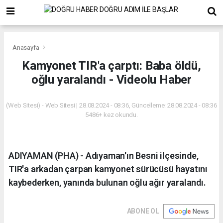
Anasayfa
Kamyonet TIR'a çarptı: Baba öldü,
oğlu yaralandı - Videolu Haber
(Web Sitesi) - Web Sitesi | 28.08.2024 - 08:36, Güncelleme: 28.08.2024 - 08:36
5486+ kez okundu.
ADIYAMAN (PHA) - Adıyaman'ın Besni ilçesinde,
TIR'a arkadan çarpan kamyonet sürücüsü hayatını
kaybederken, yanında bulunan oğlu ağır yaralandı.
ABONE OL