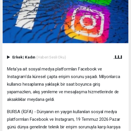
Erkek
|
Kadın
(Haberi Sesli Oku)
Meta'ya ait sosyal medya platformları Facebook ve
Instagram'da küresel çapta erişim sorunu yaşadı. Milyonlarca
kullanıcı hesaplarına yaklaşık bir saat boyunca giriş
yapamazken, akış yenileme ve mesajlaşma hizmetlerinde de
aksaklıklar meydana geldi.
BURSA (İGFA) - Dünyanın en yaygın kullanılan sosyal medya
platformları Facebook ve Instagram, 19 Temmuz 2026 Pazar
günü dünya genelinde teknik bir erişim sorunuyla karşı karşıya