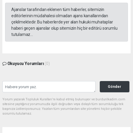
Ajanslar tarafından eklenen tüm haberler, sitemizin
editörlerinin müdahalesi olmadan ajans kanallarından
çekilmektedir. Bu haberlerde yer alan hukuki muhataplar
haberi geçen ajanslar olup sitemizin hiç bir editörü sorumlu
tutulamaz...
Okuyucu Yorumları
(0)
Gönder
Yorum yazarak Topluluk Kuralları’nı kabul etmiş bulunuyor ve burdurilkadim.com
sitesine yaptığınız yorumunuzla ilgili doğrudan veya dolaylı tüm sorumluluğu tek
başınıza üstleniyorsunuz. Yazılan tüm yorumlardan site yönetimi hiçbir şekilde
sorumlu tutulamaz.