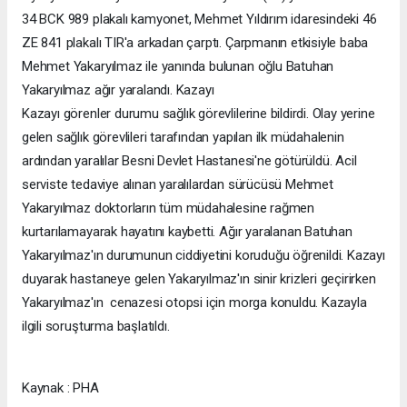
34 BCK 989 plakalı kamyonet, Mehmet Yıldırım idaresindeki 46
ZE 841 plakalı TIR'a arkadan çarptı. Çarpmanın etkisiyle baba
Mehmet Yakaryılmaz ile yanında bulunan oğlu Batuhan
Yakaryılmaz ağır yaralandı. Kazayı
Kazayı görenler durumu sağlık görevlilerine bildirdi. Olay yerine
gelen sağlık görevlileri tarafından yapılan ilk müdahalenin
ardından yaralılar Besni Devlet Hastanesi'ne götürüldü. Acil
serviste tedaviye alınan yaralılardan sürücüsü Mehmet
Yakaryılmaz doktorların tüm müdahalesine rağmen
kurtarılamayarak hayatını kaybetti. Ağır yaralanan Batuhan
Yakaryılmaz'ın durumunun ciddiyetini koruduğu öğrenildi. Kazayı
duyarak hastaneye gelen Yakaryılmaz'ın sinir krizleri geçirirken
Yakaryılmaz'ın cenazesi otopsi için morga konuldu. Kazayla
ilgili soruşturma başlatıldı.
Kaynak : PHA