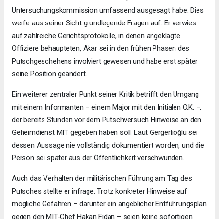
Untersuchungskommission umfassend ausgesagt habe. Dies
werfe aus seiner Sicht grundlegende Fragen auf. Er verwies
auf zahlreiche Gerichtsprotokolle, in denen angeklagte
Offiziere behaupteten, Akar sei in den frühen Phasen des
Putschgeschehens involviert gewesen und habe erst später
seine Position geändert.
Ein weiterer zentraler Punkt seiner Kritik betrifft den Umgang
mit einem Informanten – einem Major mit den Initialen O.K. –,
der bereits Stunden vor dem Putschversuch Hinweise an den
Geheimdienst MIT gegeben haben soll. Laut Gergerlioğlu sei
dessen Aussage nie vollständig dokumentiert worden, und die
Person sei später aus der Öffentlichkeit verschwunden.
Auch das Verhalten der militärischen Führung am Tag des
Putsches stellte er infrage. Trotz konkreter Hinweise auf
mögliche Gefahren – darunter ein angeblicher Entführungsplan
gegen den MIT-Chef Hakan Fidan – seien keine sofortigen