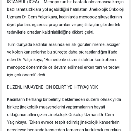
İSTANBUL (İGFA) - Menopozun bir hastalık olmamasına karşın
bazı rahatsızlıklara yol açabildiğini hatırlatan Jinekolojik Onkoloji
Uzmanı Dr. Cem Yalçınkaya, kadınlarda menopoz şikayetlerinin
diyet planları, egzersiz programları ve çeşitli ilaçlar gibi destek
tedavilerle ortadan kaldırılabildiğine dikkati çekti.
Tüm dünyada kadınlar arasında en sık görülen meme, akciğer
ve kolon kanserlerine bu süreçte daha sık rastlandığını ifade
eden Dr. Yalçınkaya, "Bu nedenle düzenli doktor kontrollerine
menopoz döneminde de devam edilmesi erken tanı ve tedavi
için çok önemli” dedi.
DÜZENLİ MUAYENE İÇİN BELİRTİYE İHTİYAÇ YOK
Kadınların herhangi bir belirtiyi beklemeden düzenli olarak yılda
bir kez jinekolojik muayenelerini yaptırmalarının hayati
olduğunun altını çizen Jinekolojik Onkoloji Uzmanı Dr. Cem
Yalçınkaya, “Erken evrede tespit edilmiş jinekolojik kanserlerin
neredeyse hepsinde kanserden tamamen kurtulmak mümkün.