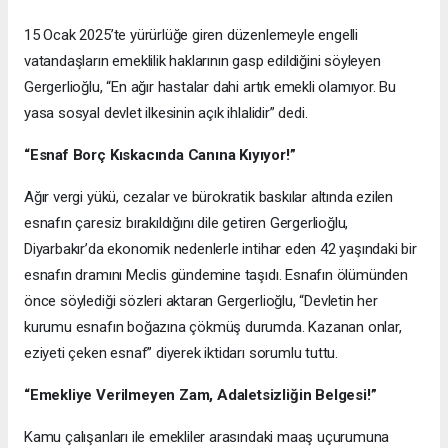
15 Ocak 2025’te yürürlüğe giren düzenlemeyle engelli
vatandaşların emeklilik haklarının gasp edildiğini söyleyen
Gergerlioğlu, “En ağır hastalar dahi artık emekli olamıyor. Bu
yasa sosyal devlet ilkesinin açık ihlalidir” dedi.
“Esnaf Borç Kıskacında Canına Kıyıyor!”
Ağır vergi yükü, cezalar ve bürokratik baskılar altında ezilen
esnafın çaresiz bırakıldığını dile getiren Gergerlioğlu,
Diyarbakır’da ekonomik nedenlerle intihar eden 42 yaşındaki bir
esnafın dramını Meclis gündemine taşıdı. Esnafın ölümünden
önce söylediği sözleri aktaran Gergerlioğlu, “Devletin her
kurumu esnafın boğazına çökmüş durumda. Kazanan onlar,
eziyeti çeken esnaf” diyerek iktidarı sorumlu tuttu.
“Emekliye Verilmeyen Zam, Adaletsizliğin Belgesi!”
Kamu çalışanları ile emekliler arasındaki maaş uçurumuna