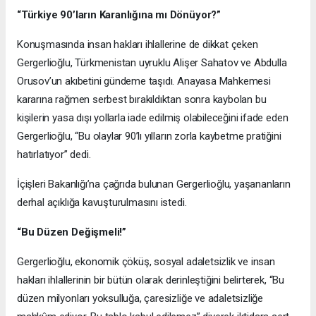
“Türkiye 90’ların Karanlığına mı Dönüyor?”
Konuşmasında insan hakları ihlallerine de dikkat çeken
Gergerlioğlu, Türkmenistan uyruklu Alişer Sahatov ve Abdulla
Orusov’un akıbetini gündeme taşıdı. Anayasa Mahkemesi
kararına rağmen serbest bırakıldıktan sonra kaybolan bu
kişilerin yasa dışı yollarla iade edilmiş olabileceğini ifade eden
Gergerlioğlu, “Bu olaylar 90’lı yılların zorla kaybetme pratiğini
hatırlatıyor” dedi.
İçişleri Bakanlığı’na çağrıda bulunan Gergerlioğlu, yaşananların
derhal açıklığa kavuşturulmasını istedi.
“Bu Düzen Değişmeli!”
Gergerlioğlu, ekonomik çöküş, sosyal adaletsizlik ve insan
hakları ihlallerinin bir bütün olarak derinleştiğini belirterek, “Bu
düzen milyonları yoksulluğa, çaresizliğe ve adaletsizliğe