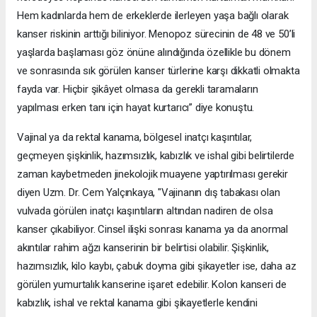
Hem kadınlarda hem de erkeklerde ilerleyen yaşa bağlı olarak
kanser riskinin arttığı biliniyor. Menopoz sürecinin de 48 ve 50’li
yaşlarda başlaması göz önüne alındığında özellikle bu dönem
ve sonrasında sık görülen kanser türlerine karşı dikkatli olmakta
fayda var. Hiçbir şikâyet olmasa da gerekli taramaların
yapılması erken tanı için hayat kurtarıcı” diye konuştu.
Vajinal ya da rektal kanama, bölgesel inatçı kaşıntılar,
geçmeyen şişkinlik, hazımsızlık, kabızlık ve ishal gibi belirtilerde
zaman kaybetmeden jinekolojik muayene yaptırılması gerekir
diyen Uzm. Dr. Cem Yalçınkaya, "Vajinanın dış tabakası olan
vulvada görülen inatçı kaşıntıların altından nadiren de olsa
kanser çıkabiliyor. Cinsel ilişki sonrası kanama ya da anormal
akıntılar rahim ağzı kanserinin bir belirtisi olabilir. Şişkinlik,
hazımsızlık, kilo kaybı, çabuk doyma gibi şikayetler ise, daha az
görülen yumurtalık kanserine işaret edebilir. Kolon kanseri de
kabızlık, ishal ve rektal kanama gibi şikayetlerle kendini