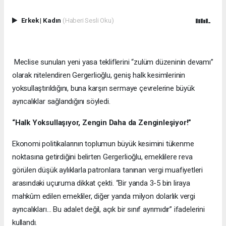
Erkek
|
Kadın
(Haberi Sesli Oku)
Meclise sunulan yeni yasa tekliflerini “zulüm düzeninin devamı”
olarak nitelendiren Gergerlioğlu, geniş halk kesimlerinin
yoksullaştırıldığını, buna karşın sermaye çevrelerine büyük
ayrıcalıklar sağlandığını söyledi.
“Halk Yoksullaşıyor, Zengin Daha da Zenginleşiyor!”
Ekonomi politikalarının toplumun büyük kesimini tükenme
noktasına getirdiğini belirten Gergerlioğlu, emeklilere reva
görülen düşük aylıklarla patronlara tanınan vergi muafiyetleri
arasındaki uçuruma dikkat çekti. “Bir yanda 3-5 bin liraya
mahkûm edilen emekliler, diğer yanda milyon dolarlık vergi
ayrıcalıkları… Bu adalet değil, açık bir sınıf ayrımıdır” ifadelerini
kullandı.