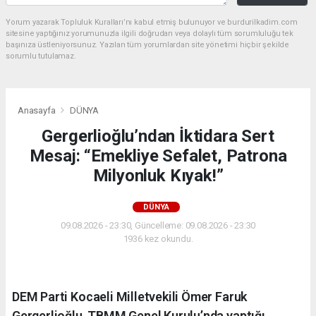
Yorum yazarak Topluluk Kuralları’nı kabul etmiş bulunuyor ve burdurilkadim.com
sitesine yaptığınız yorumunuzla ilgili doğrudan veya dolaylı tüm sorumluluğu tek
başınıza üstleniyorsunuz. Yazılan tüm yorumlardan site yönetimi hiçbir şekilde
sorumlu tutulamaz.
Anasayfa
DÜNYA
Gergerlioğlu’ndan İktidara Sert
Mesaj: “Emekliye Sefalet, Patrona
Milyonluk Kıyak!”
DÜNYA
09.08.2026 - 23:30, Güncelleme: 09.08.2026 - 23:30
1936 kez okundu.
DEM Parti Kocaeli Milletvekili Ömer Faruk
Gergerlioğlu, TBMM Genel Kurulu’nda yaptığı