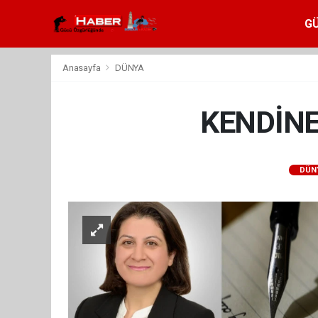
G
Anasayfa
DÜNYA
KENDİNE
DÜN