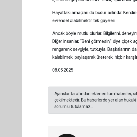
Hayattaki amaçları da budur aslında: Kendine
evrensel olabilmektir tek gayeleri.
Ancak böyle mutlu olurlar. Bilgilerini, deneyi
Diğer insanlar, “Beni görmesin,” diye çiçek 
rengarenk sevgiyle, tutkuyla. Başkalarının d
kalabilmek, paylaşarak üreterek, hiçbir karş
08.05.2025
Ajanslar tarafından eklenen tüm haberler, s
çekilmektedir. Bu haberlerde yer alan hukuki
sorumlu tutulamaz...