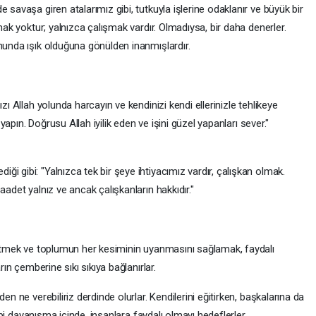
 savaşa giren atalarımız gibi, tutkuyla işlerine odaklanır ve büyük bir
lmak yoktur; yalnızca çalışmak vardır. Olmadıysa, bir daha denerler.
nunda ışık olduğuna gönülden inanmışlardır.
zı Allah yolunda harcayın ve kendinizi kendi ellerinizle tehlikeye
l yapın. Doğrusu Allah iyilik eden ve işini güzel yapanları sever."
i gibi: "Yalnızca tek bir şeye ihtiyacımız vardır, çalışkan olmak.
aadet yalnız ve ancak çalışkanların hakkıdır."
üretmek ve toplumun her kesiminin uyanmasını sağlamak, faydalı
rın çemberine sıkı sıkıya bağlanırlar.
en ne verebiliriz derdinde olurlar. Kendilerini eğitirken, başkalarına da
gibi dayanışma içinde, insanlara faydalı olmayı hedeflerler.