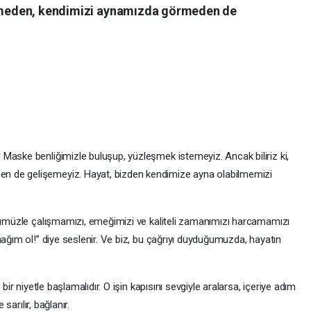
leşmeden, kendimizi aynamızda görmeden de
Maske benliğimizle buluşup, yüzleşmek istemeyiz. Ancak biliriz ki,
n de gelişemeyiz. Hayat, bizden kendimize ayna olabilmemizi
ücümüzle çalışmamızı, emeğimizi ve kaliteli zamanımızı harcamamızı
nağım ol!” diye seslenir. Ve biz, bu çağrıyı duyduğumuzda, hayatın
bir niyetle başlamalıdır. O işin kapısını sevgiyle aralarsa, içeriye adım
 sarılır, bağlanır.