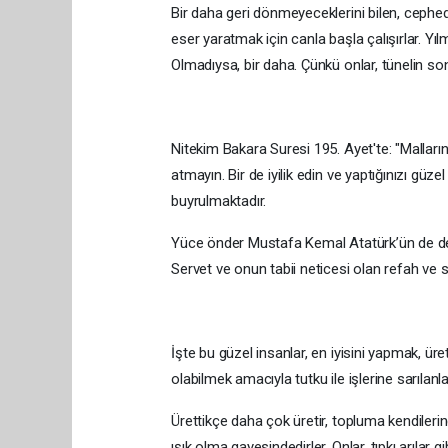
Bir daha geri dönmeyeceklerini bilen, cephede
eser yaratmak için canla başla çalışırlar. Yı
Olmadıysa, bir daha. Çünkü onlar, tünelin so
Nitekim Bakara Suresi 195. Ayet'te: "Mallarını
atmayın. Bir de iyilik edin ve yaptığınızı güze
buyrulmaktadır.
Yüce önder Mustafa Kemal Atatürk’ün de dediğ
Servet ve onun tabii neticesi olan refah ve s
İşte bu güzel insanlar, en iyisini yapmak, 
olabilmek amacıyla tutku ile işlerine sarılanla
Ürettikçe daha çok üretir, topluma kendilerind
ışık olma gayesindedirler. Onlar, tıpkı arılar 