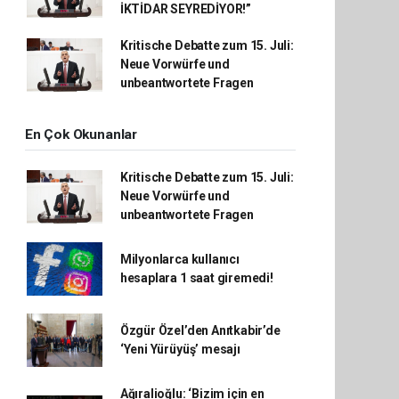
İKTİDAR SEYREDİYOR!”
Kritische Debatte zum 15. Juli:
Neue Vorwürfe und
unbeantwortete Fragen
En Çok Okunanlar
Kritische Debatte zum 15. Juli:
Neue Vorwürfe und
unbeantwortete Fragen
Milyonlarca kullanıcı
hesaplara 1 saat giremedi!
Özgür Özel’den Anıtkabir’de
‘Yeni Yürüyüş’ mesajı
Ağıralioğlu: ‘Bizim için en