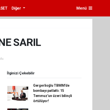
ASET
Diğer
Menü
NE SARIL
du.
İlginizi Çekebilir
Gergerlioğlu TBMM’de
bombayı patlattı: 15
Temmuz’un üzeri bilinçli
örtülüyor!