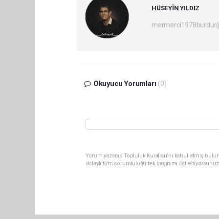
HÜSEYİN YILDIZ
mermerci1978burdur
Okuyucu Yorumları
(0)
Yorum yazarak Topluluk Kuralları’nı kabul etmiş bulu
dolaylı tüm sorumluluğu tek başınıza üstleniyorsunuz