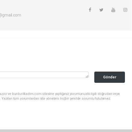
@gmail.com
Gönder
nuyor ve burdurilkadim.com sitesine yaptığınız yorumunuzla ilgili doğrudan veya
. Yazılan tüm yorumlardan site yönetimi hiçbir şekilde sorumlu tutulamaz.