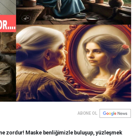
ABONE OL
ne zordur! Maske benliğimizle buluşup, yüzleşmek