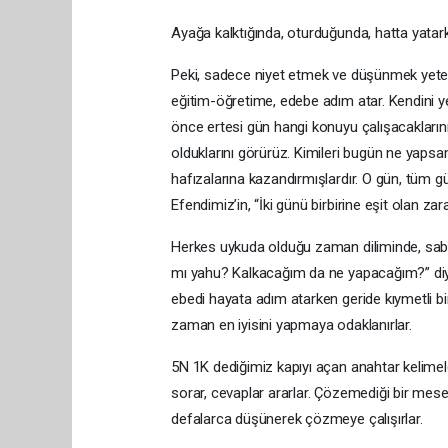
Ayağa kalktığında, oturduğunda, hatta yatarke
Peki, sadece niyet etmek ve düşünmek yeterl
eğitim-öğretime, edebe adım atar. Kendini y
önce ertesi gün hangi konuyu çalışacaklarını, 
olduklarını görürüz. Kimileri bugün ne yapsa
hafızalarına kazandırmışlardır. O gün, tüm gü
Efendimiz’in, “İki günü birbirine eşit olan zara
Herkes uykuda olduğu zaman diliminde, sabahı
mı yahu? Kalkacağım da ne yapacağım?” diye
ebedi hayata adım atarken geride kıymetli bir
zaman en iyisini yapmaya odaklanırlar.
5N 1K dediğimiz kapıyı açan anahtar kelimele
sorar, cevaplar ararlar. Çözemediği bir mesel
defalarca düşünerek çözmeye çalışırlar.