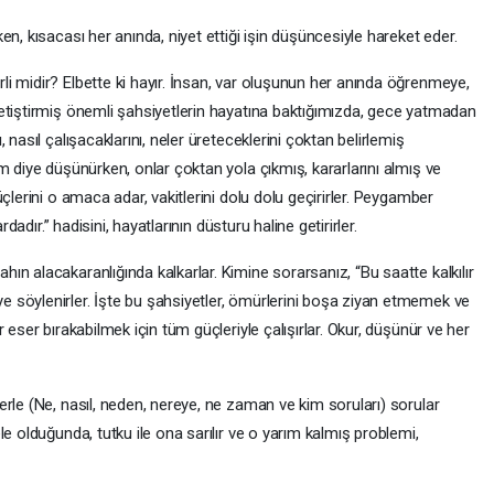
n, kısacası her anında, niyet ettiği işin düşüncesiyle hareket eder.
i midir? Elbette ki hayır. İnsan, var oluşunun her anında öğrenmeye,
etiştirmiş önemli şahsiyetlerin hayatına baktığımızda, gece yatmadan
nasıl çalışacaklarını, neler üreteceklerini çoktan belirlemiş
m diye düşünürken, onlar çoktan yola çıkmış, kararlarını almış ve
çlerini o amaca adar, vakitlerini dolu dolu geçirirler. Peygamber
rdadır.” hadisini, hayatlarının düsturu haline getirirler.
n alacakaranlığında kalkarlar. Kimine sorarsanız, “Bu saatte kalkılır
 söylenirler. İşte bu şahsiyetler, ömürlerini boşa ziyan etmemek ve
 eser bırakabilmek için tüm güçleriyle çalışırlar. Okur, düşünür ve her
rle (Ne, nasıl, neden, nereye, ne zaman ve kim soruları) sorular
e olduğunda, tutku ile ona sarılır ve o yarım kalmış problemi,