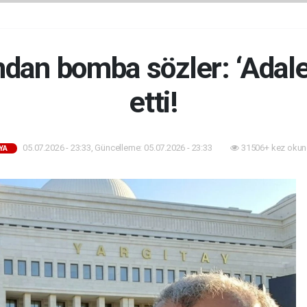
ndan bomba sözler: ‘Adalet
etti!
05.07.2026 - 23:33, Güncelleme: 05.07.2026 - 23:33
31506+ kez okun
YA