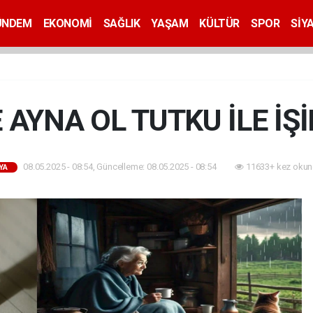
ÜNDEM
EKONOMİ
SAĞLIK
YAŞAM
KÜLTÜR
SPOR
SİY
 AYNA OL TUTKU İLE İŞİ
08.05.2025 - 08:54, Güncelleme: 08.05.2025 - 08:54
11633+ kez okun
YA