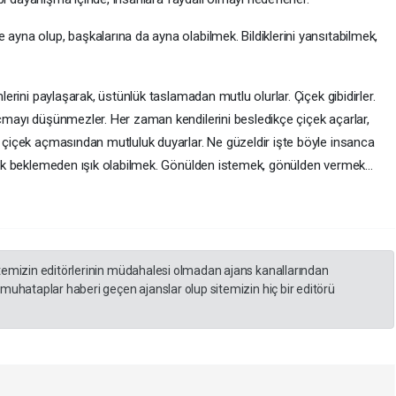
 ayna olup, başkalarına da ayna olabilmek. Bildiklerini yansıtabilmek,
mlerini paylaşarak, üstünlük taslamadan mutlu olurlar. Çiçek gibidirler.
açmayı düşünmezler. Her zaman kendilerini besledikçe çiçek açarlar,
a çiçek açmasından mutluluk duyarlar. Ne güzeldir işte böyle insanca
ılık beklemeden ışık olabilmek. Gönülden istemek, gönülden vermek...
itemizin editörlerinin müdahalesi olmadan ajans kanallarından
 muhataplar haberi geçen ajanslar olup sitemizin hiç bir editörü