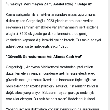
“Emekliye Verilmeyen Zam, Adaletsizliğin Belgesi!”
Kamu çalışanları ile emekliler arasındaki maaş uçurumuna
dikkat çeken Gergerlioğlu, 2023 yılında memurlara verilen
seyyanen zammın emeklilere yansıtılmamasını sert sözlerle
eleştirdi. 3600 ek gösterge düzenlemesinde de geniş
kesimlerin kapsam dışı bırakıldığını belirterek, “Bu tablo sosyal
adalet değil, sistematik eşitsizliktir” dedi.
“Güvenlik Soruşturması Adı Altında Cadı Avı!”
Gergerlioğlu, Anayasa Mahkemesi tarafından iptal edilen
düzenlemelerin yeniden gündeme getirilmesini eleştirerek,
güvenlik soruşturmaları üzerinden insanların fişlendiğini ve
mesleklerinden uzaklaştırıldığını savundu. “İnsanların kendisi
değil, ailesi yargılanıyor. Babasının siyasi görüşü nedeniyle
çocuklar eleniyor. Bu açık bir cadı avıdır” ifadelerini kullandı.
Yabancı uyruklu doktorlara yönelik ayrımcılığın da sürdüğünü