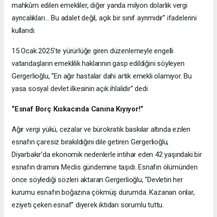
mahkûm edilen emekliler, diğer yanda milyon dolarlık vergi
ayrıcalıkları… Bu adalet değil, açık bir sınıf ayrımıdır” ifadelerini
kullandı.
15 Ocak 2025’te yürürlüğe giren düzenlemeyle engelli
vatandaşların emeklilik haklarının gasp edildiğini söyleyen
Gergerlioğlu, “En ağır hastalar dahi artık emekli olamıyor. Bu
yasa sosyal devlet ilkesinin açık ihlalidir” dedi.
“Esnaf Borç Kıskacında Canına Kıyıyor!”
Ağır vergi yükü, cezalar ve bürokratik baskılar altında ezilen
esnafın çaresiz bırakıldığını dile getiren Gergerlioğlu,
Diyarbakır’da ekonomik nedenlerle intihar eden 42 yaşındaki bir
esnafın dramını Meclis gündemine taşıdı. Esnafın ölümünden
önce söylediği sözleri aktaran Gergerlioğlu, “Devletin her
kurumu esnafın boğazına çökmüş durumda. Kazanan onlar,
eziyeti çeken esnaf” diyerek iktidarı sorumlu tuttu.