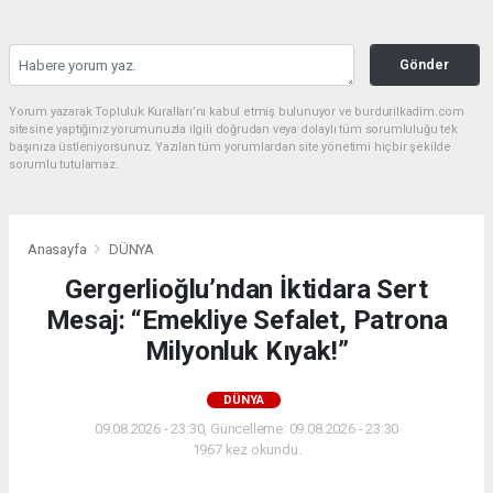
Gönder
Yorum yazarak Topluluk Kuralları’nı kabul etmiş bulunuyor ve burdurilkadim.com
sitesine yaptığınız yorumunuzla ilgili doğrudan veya dolaylı tüm sorumluluğu tek
başınıza üstleniyorsunuz. Yazılan tüm yorumlardan site yönetimi hiçbir şekilde
sorumlu tutulamaz.
Anasayfa
DÜNYA
Gergerlioğlu’ndan İktidara Sert
Mesaj: “Emekliye Sefalet, Patrona
Milyonluk Kıyak!”
DÜNYA
09.08.2026 - 23:30, Güncelleme: 09.08.2026 - 23:30
1967 kez okundu.