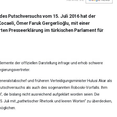
des Putschversuchs vom 15. Juli 2016 hat der
caeli, Ömer Faruk Gergerlioğlu, mit einer
ten Presseerklärung im türkischen Parlament für
 Elemente der offiziellen Darstellung infrage und erhob schwere
gierungsvertreter.
neralstabschef und früheren Verteidigungsminister Hulusi Akar als
Putschversuchs als auch des sogenannten Roboski-Vorfalls. Ihm
 die bislang nicht ausreichend aufgeklärt worden seien. Die
15. Juli mit „pathetischer Rhetorik und leeren Worten“ zu überdecken,
möglichen.