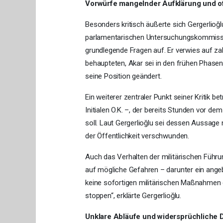
Vorwürfe mangelnder Aufklärung und o
Besonders kritisch äußerte sich Gergerlioğl
parlamentarischen Untersuchungskommissi
grundlegende Fragen auf. Er verwies auf zah
behaupteten, Akar sei in den frühen Phase
seine Position geändert.
Ein weiterer zentraler Punkt seiner Kritik 
Initialen O.K. –, der bereits Stunden vor
soll. Laut Gergerlioğlu sei dessen Aussage 
der Öffentlichkeit verschwunden.
Auch das Verhalten der militärischen Führu
auf mögliche Gefahren – darunter ein ange
keine sofortigen militärischen Maßnahmen er
stoppen“, erklärte Gergerlioğlu.
Unklare Abläufe und widersprüchliche 