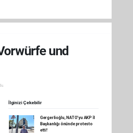
 Vorwürfe und
du.
İlginizi Çekebilir
Gergerlioğlu, NATO’yu AKP İl
Başkanlığı önünde protesto
etti!