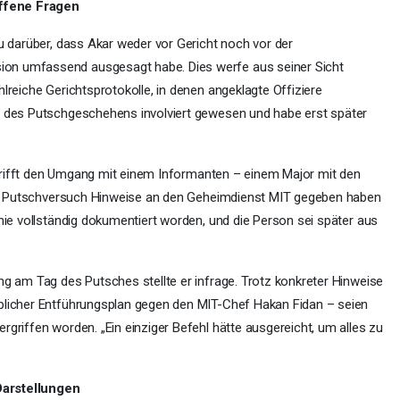
ffene Fragen
u darüber, dass Akar weder vor Gericht noch vor der
on umfassend ausgesagt habe. Dies werfe aus seiner Sicht
lreiche Gerichtsprotokolle, in denen angeklagte Offiziere
n des Putschgeschehens involviert gewesen und habe erst später
betrifft den Umgang mit einem Informanten – einem Major mit den
 dem Putschversuch Hinweise an den Geheimdienst MIT gegeben haben
nie vollständig dokumentiert worden, und die Person sei später aus
ng am Tag des Putsches stellte er infrage. Trotz konkreter Hinweise
blicher Entführungsplan gegen den MIT-Chef Hakan Fidan – seien
griffen worden. „Ein einziger Befehl hätte ausgereicht, um alles zu
Darstellungen