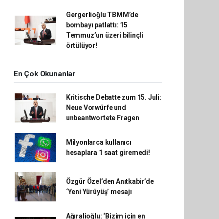
Gergerlioğlu TBMM’de
bombayı patlattı: 15
Temmuz’un üzeri bilinçli
örtülüyor!
En Çok Okunanlar
Kritische Debatte zum 15. Juli:
Neue Vorwürfe und
unbeantwortete Fragen
Milyonlarca kullanıcı
hesaplara 1 saat giremedi!
Özgür Özel’den Anıtkabir’de
‘Yeni Yürüyüş’ mesajı
Ağıralioğlu: ‘Bizim için en