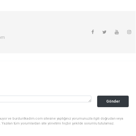
com
Gönder
nuyor ve burdurilkadim.com sitesine yaptığınız yorumunuzla ilgili doğrudan veya
. Yazılan tüm yorumlardan site yönetimi hiçbir şekilde sorumlu tutulamaz.