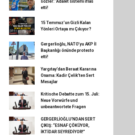
sözler: ‘Adalet sistemi iflas
etti!
15 Temmuz’un Gizli Kalan
Yönleri Ortaya mı Çıkıyor?
Gergerlioğlu, NATO’yu AKP İl
Başkanlığı önünde protesto
etti!
Yargıtay’dan Beraat Kararına
Onama: Kadir Çelik’ten Sert
Mesajlar
Kritische Debatte zum 15. Juli:
Neue Vorwürfe und
unbeantwortete Fragen
GERGERLİOĞLU’NDAN SERT
ÇIKIŞ: “ESNAF ÇÖKÜYOR,
İKTİDAR SEYREDİYOR!”