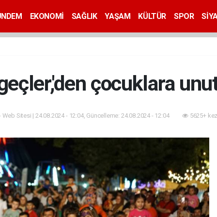
ÜNDEM
EKONOMİ
SAĞLIK
YAŞAM
KÜLTÜR
SPOR
SİY
eçler,'den çocuklara unu
- Web Sitesi | 24.08.2024 - 12:04, Güncelleme: 24.08.2024 - 12:04
5625+ kez