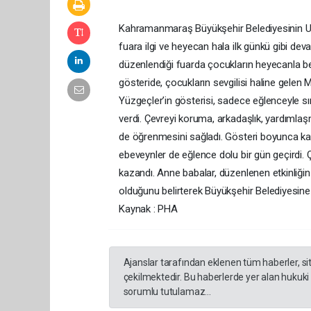
Kahramanmaraş Büyükşehir Belediyesinin Ul
fuara ilgi ve heyecan hala ilk günkü gibi deva
düzenlendiği fuarda çocukların heyecanla be
gösteride, çocukların sevgilisi haline gelen 
Yüzgeçler’in gösterisi, sadece eğlenceyle s
verdi. Çevreyi koruma, arkadaşlık, yardımla
de öğrenmesini sağladı. Gösteri boyunca kahk
ebeveynler de eğlence dolu bir gün geçirdi. 
kazandı. Anne babalar, düzenlenen etkinliğin 
olduğunu belirterek Büyükşehir Belediyesine 
Kaynak : PHA
Ajanslar tarafından eklenen tüm haberler, s
çekilmektedir. Bu haberlerde yer alan hukuki
sorumlu tutulamaz...