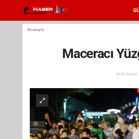
G
Anasayfa
Maceracı Yüzg
(Web Sitesi) 