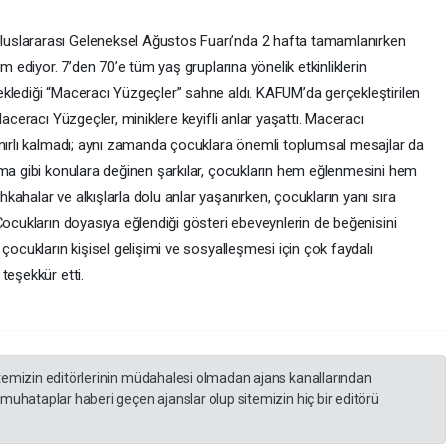
uslararası Geleneksel Ağustos Fuarı’nda 2 hafta tamamlanırken
m ediyor. 7’den 70’e tüm yaş gruplarına yönelik etkinliklerin
klediği “Maceracı Yüzgeçler” sahne aldı. KAFUM’da gerçekleştirilen
Maceracı Yüzgeçler, miniklere keyifli anlar yaşattı. Maceracı
ınırlı kalmadı; aynı zamanda çocuklara önemli toplumsal mesajlar da
şma gibi konulara değinen şarkılar, çocukların hem eğlenmesini hem
ahalar ve alkışlarla dolu anlar yaşanırken, çocukların yanı sıra
Çocukların doyasıya eğlendiği gösteri ebeveynlerin de beğenisini
çocukların kişisel gelişimi ve sosyalleşmesi için çok faydalı
teşekkür etti.
itemizin editörlerinin müdahalesi olmadan ajans kanallarından
 muhataplar haberi geçen ajanslar olup sitemizin hiç bir editörü