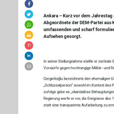
Ankara – Kurz vor dem Jahrestag 
Abgeordnete der DEM-Partei aus Ko
umfassenden und scharf formulier
Aufsehen gesorgt.
In seiner Stellungnahme stellte er zentrale
Vorwürfe gegen hochrangige Militär- und Re
Gergerlioğlu bezeichnete den ehemaligen Ge
„Schlüsselperson“ sowohl im Kontext des 
zufolge gebe es „skandalöse Behauptungen“,
Regierung werfe er vor, die Ereignisse des 
statt eine transparente Aufarbeitung zu er