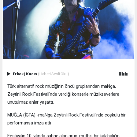
Erkek
|
Kadın
(Haberi Sesli Oku)
Türk alternatif rock müziğinin öncü gruplarından maNga,
Zeytinli Rock Festivali'nde verdiği konserle müzikseverlere
unutulmaz anlar yaşattı.
MUĞLA (İGFA) -maNga Zeytinli Rock Festivali'nde coşkulu bir
performansa imza attı
Festivalin 10. yılında sahne alan grup, müthiş bir kalabalığın