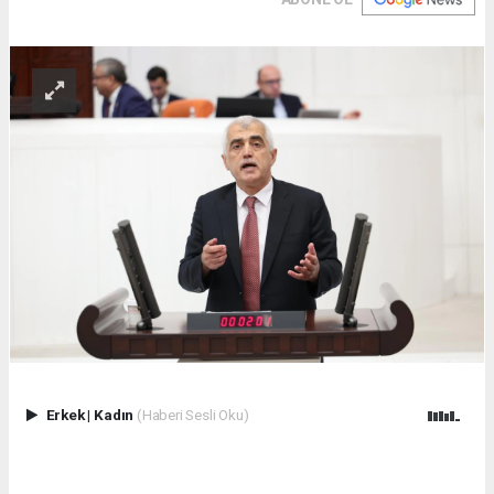
Erkek
|
Kadın
(Haberi Sesli Oku)