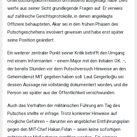
Untersuchungskommission umfassend ausgesagt habe. Dies
werfe aus seiner Sicht grundlegende Fragen auf. Er verwies
auf zahlreiche Gerichtsprotokolle, in denen angeklagte
Offiziere behaupteten, Akar sei in den frühen Phasen des
Putschgeschehens involviert gewesen und habe erst später
seine Position geändert.
Ein weiterer zentraler Punkt seiner Kritik betrifft den Umgang
mit einem Informanten – einem Major mit den Initialen O.K. –,
der bereits Stunden vor dem Putschversuch Hinweise an den
Geheimdienst MIT gegeben haben soll. Laut Gergerlioğlu sei
dessen Aussage nie vollständig dokumentiert worden, und die
Person sei später aus der Öffentlichkeit verschwunden.
Auch das Verhalten der militärischen Führung am Tag des
Putsches stellte er infrage. Trotz konkreter Hinweise auf
mögliche Gefahren – darunter ein angeblicher Entführungsplan
gegen den MIT-Chef Hakan Fidan – seien keine sofortigen