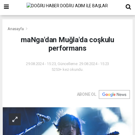
Anasayfa
maNga'dan Muğla'da coşkulu
performans
29.08.2024 - 15:23, Güncelleme: 29.08.2024 - 15:23
5253+ kez okundu.
ABONE OL