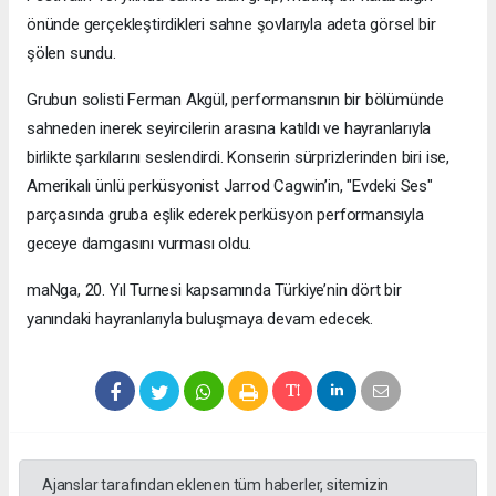
önünde gerçekleştirdikleri sahne şovlarıyla adeta görsel bir
şölen sundu.
Grubun solisti Ferman Akgül, performansının bir bölümünde
sahneden inerek seyircilerin arasına katıldı ve hayranlarıyla
birlikte şarkılarını seslendirdi. Konserin sürprizlerinden biri ise,
Amerikalı ünlü perküsyonist Jarrod Cagwin’in, "Evdeki Ses"
parçasında gruba eşlik ederek perküsyon performansıyla
geceye damgasını vurması oldu.
maNga, 20. Yıl Turnesi kapsamında Türkiye’nin dört bir
yanındaki hayranlarıyla buluşmaya devam edecek.
Ajanslar tarafından eklenen tüm haberler, sitemizin