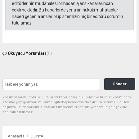
editörlerinin müdahalesi olmadan ajans kanallarından
çekilmektedir. Bu haberlerde yer alan hukuki muhataplar
haberi geçen ajanslar olup sitemizin hiç bir editörü sorumlu
tutulamaz...
Okuyucu Yorumları
(0)
Gönder
Yorum yazarak Topluluk Kuralları’nı kabul etmiş bulunuyor ve burdurilkadim.com
sitesine yaptığınız yorumunuzla ilgili doğrudan veya dolaylı tüm sorumluluğu tek
başınıza üstleniyorsunuz. Yazılan tüm yorumlardan site yönetimi hiçbir şekilde
sorumlu tutulamaz.
Anasayfa
DÜNYA