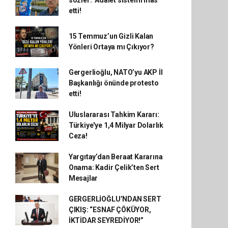
sözler: ‘Adalet sistemi iflas
etti!
15 Temmuz’un Gizli Kalan
Yönleri Ortaya mı Çıkıyor?
Gergerlioğlu, NATO’yu AKP İl
Başkanlığı önünde protesto
etti!
Uluslararası Tahkim Kararı:
Türkiye'ye 1,4 Milyar Dolarlık
Ceza!
Yargıtay’dan Beraat Kararına
Onama: Kadir Çelik’ten Sert
Mesajlar
GERGERLİOĞLU’NDAN SERT
ÇIKIŞ: “ESNAF ÇÖKÜYOR,
İKTİDAR SEYREDİYOR!”