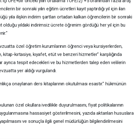
rt içi ÜFE+bir önceki yılın ortalama TÜFE/2) +5 oranından fazla artış
ilerin bir sonraki yılın eğitim ücretleri kayıt yaptırdığı yıl için ilan
ü yıla ilişkin indirim şartları ortadan kalkan öğrencilerin bir sonraki
yıt olduğu yıldaki indirimsiz ücrete öğrenim gördüğü her yıl için bu
nir."
mevzuatta özel öğretim kurumlarının öğrenci veya kursiyerlerden,
kitap-kırtasiye, kıyafet, etüt ve benzeri hizmetler" karşılığında
r ayrıca tespit edecekleri ve bu hizmetlerden talep eden velilerin
vzuatta yer aldığı vurgulandı.
nlıkça onaylanan ders kitaplarının okutulması esastır." hükmünün
ulunan özel okullara ivedilikle duyurulmasını, fiyat politikalarının
 uygulanmasına hassasiyet gösterilmesini, yazıda aktarılan hususlara
apılmasını ve sonuçla ilgili genel müdürlüğün bilgilendirilmesini