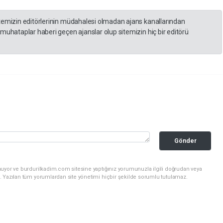
itemizin editörlerinin müdahalesi olmadan ajans kanallarından
 muhataplar haberi geçen ajanslar olup sitemizin hiç bir editörü
Gönder
nuyor ve burdurilkadim.com sitesine yaptığınız yorumunuzla ilgili doğrudan veya
. Yazılan tüm yorumlardan site yönetimi hiçbir şekilde sorumlu tutulamaz.