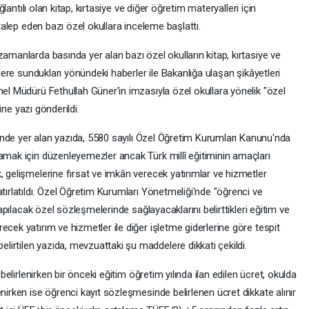
ağlantılı olan kitap, kırtasiye ve diğer öğretim materyalleri için
 talep eden bazı özel okullara inceleme başlattı.
zamanlarda basında yer alan bazı özel okulların kitap, kırtasiye ve
ilere sundukları yönündeki haberler ile Bakanlığa ulaşan şikâyetleri
nel Müdürü Fethullah Güner'in imzasıyla özel okullara yönelik "özel
ğine yazı gönderildi.
esinde yer alan yazıda, 5580 sayılı Özel Öğretim Kurumları Kanunu'nda
lamak için düzenleyemezler ancak Türk millî eğitiminin amaçları
, gelişmelerine fırsat ve imkân verecek yatırımlar ve hizmetler
tırlatıldı. Özel Öğretim Kurumları Yönetmeliği'nde "öğrenci ve
 yapılacak özel sözleşmelerinde sağlayacaklarını belirttikleri eğitim ve
cek yatırım ve hizmetler ile diğer işletme giderlerine göre tespit
irtilen yazıda, mevzuattaki şu maddelere dikkati çekildi.
 belirlenirken bir önceki eğitim öğretim yılında ilan edilen ücret, okulda
nirken ise öğrenci kayıt sözleşmesinde belirlenen ücret dikkate alınır