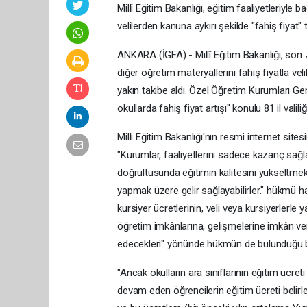
Millî Eğitim Bakanlığı, eğitim faaliyetleriyle b
velilerden kanuna aykırı şekilde "fahiş fiyat"
ANKARA (İGFA) - Millî Eğitim Bakanlığı, son 
diğer öğretim materyallerini fahiş fiyatla vel
yakın takibe aldı. Özel Öğretim Kurumları Ge
okullarda fahiş fiyat artışı" konulu 81 il valili
Milli Eğitim Bakanlığı'nın resmi internet sit
"Kurumlar, faaliyetlerini sadece kazanç sağ
doğrultusunda eğitimin kalitesini yükseltmek
yapmak üzere gelir sağlayabilirler." hükmü ha
kursiyer ücretlerinin, veli veya kursiyerlerle
öğretim imkânlarına, gelişmelerine imkân vere
edecekleri" yönünde hükmün de bulunduğu bel
"Ancak okulların ara sınıflarının eğitim ücreti
devam eden öğrencilerin eğitim ücreti belirle