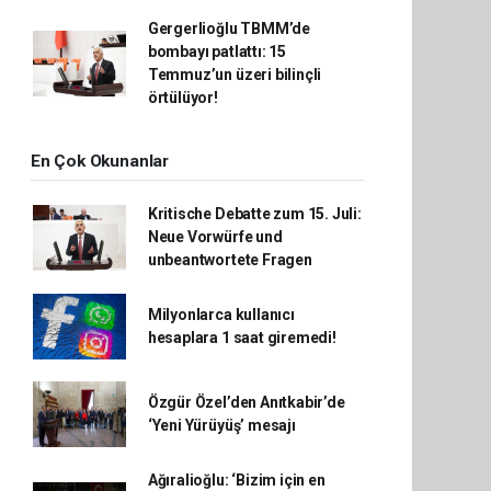
Gergerlioğlu TBMM’de
bombayı patlattı: 15
Temmuz’un üzeri bilinçli
örtülüyor!
En Çok Okunanlar
Kritische Debatte zum 15. Juli:
Neue Vorwürfe und
unbeantwortete Fragen
Milyonlarca kullanıcı
hesaplara 1 saat giremedi!
Özgür Özel’den Anıtkabir’de
‘Yeni Yürüyüş’ mesajı
Ağıralioğlu: ‘Bizim için en