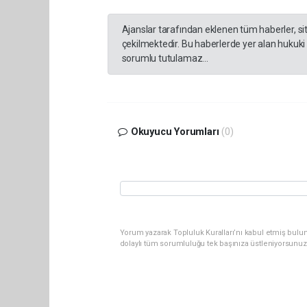
Ajanslar tarafından eklenen tüm haberler, s
çekilmektedir. Bu haberlerde yer alan hukuki
sorumlu tutulamaz...
Okuyucu Yorumları
(0)
Yorum yazarak Topluluk Kuralları’nı kabul etmiş bulu
dolaylı tüm sorumluluğu tek başınıza üstleniyorsunuz