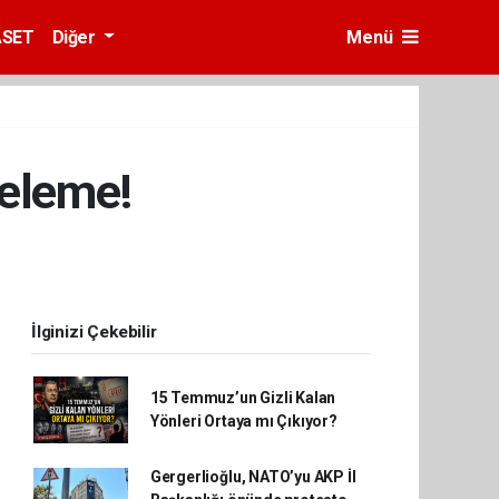
ASET
Diğer
Menü
celeme!
İlginizi Çekebilir
15 Temmuz’un Gizli Kalan
Yönleri Ortaya mı Çıkıyor?
Gergerlioğlu, NATO’yu AKP İl