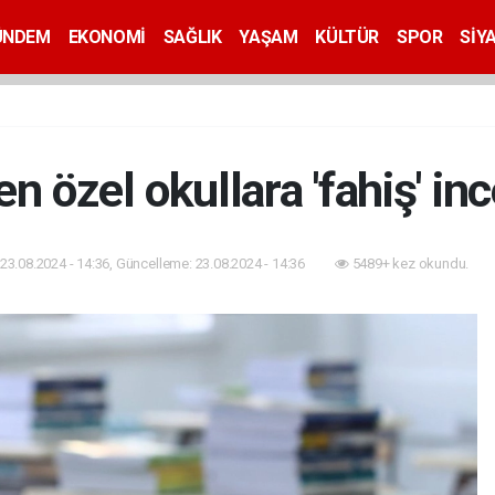
ÜNDEM
EKONOMİ
SAĞLIK
YAŞAM
KÜLTÜR
SPOR
SİY
n özel okullara 'fahiş' in
23.08.2024 - 14:36, Güncelleme: 23.08.2024 - 14:36
5489+ kez okundu.