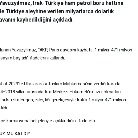
Yavuzyılmaz, Irak-Türkiye ham petrol boru hattına
de Türkiye aleyhine verilen milyarlarca dolarlık
davanın kaybedildiğini açıkladı.
nan Yavuzyılmaz, “AKP, Paris davasını kaybetti. 1 milyar 471 milyon
ayım başladı” ifadelerini kullandı.
ubat 2023’te Uluslararası Tahkim Mahkemesi’nin verdiği kararla
14–2018 yılları arasında Irak Merkezi Hükümeti’nin izni olmadan
 usulsüzlükler gerçekleştiği gerekçesiyle Irak’a 1 milyar 471 milyon
ildi.
ce kamuoyuna belgeleriyle açıklandığını ifade etti.
UZ MU KALDI?