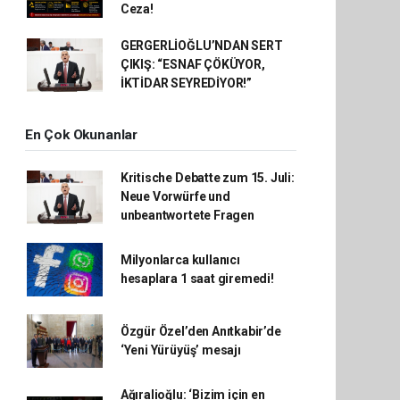
Ceza!
GERGERLİOĞLU’NDAN SERT
ÇIKIŞ: “ESNAF ÇÖKÜYOR,
İKTİDAR SEYREDİYOR!”
En Çok Okunanlar
Kritische Debatte zum 15. Juli:
Neue Vorwürfe und
unbeantwortete Fragen
Milyonlarca kullanıcı
hesaplara 1 saat giremedi!
Özgür Özel’den Anıtkabir’de
‘Yeni Yürüyüş’ mesajı
Ağıralioğlu: ‘Bizim için en