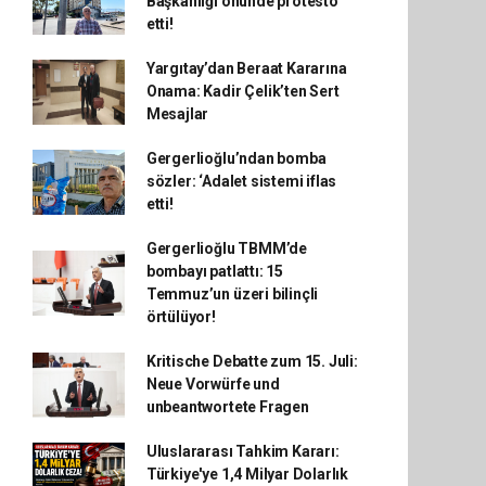
Başkanlığı önünde protesto
etti!
Yargıtay’dan Beraat Kararına
Onama: Kadir Çelik’ten Sert
Mesajlar
Gergerlioğlu’ndan bomba
sözler: ‘Adalet sistemi iflas
etti!
Gergerlioğlu TBMM’de
bombayı patlattı: 15
Temmuz’un üzeri bilinçli
örtülüyor!
Kritische Debatte zum 15. Juli:
Neue Vorwürfe und
unbeantwortete Fragen
Uluslararası Tahkim Kararı:
Türkiye'ye 1,4 Milyar Dolarlık