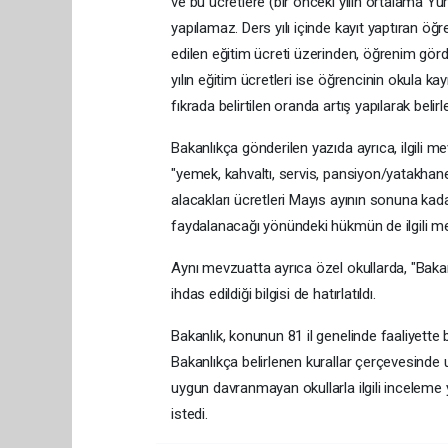
ve bu ücretlere (bir önceki yılın ortalama Yu
yapılamaz. Ders yılı içinde kayıt yaptıran öğrenc
edilen eğitim ücreti üzerinden, öğrenim gördüğ
yılın eğitim ücretleri ise öğrencinin okula ka
fıkrada belirtilen oranda artış yapılarak belirle
Bakanlıkça gönderilen yazıda ayrıca, ilgili 
"yemek, kahvaltı, servis, pansiyon/yatakhane, 
alacakları ücretleri Mayıs ayının sonuna kada
faydalanacağı yönündeki hükmün de ilgili me
Aynı mevzuatta ayrıca özel okullarda, "Baka
ihdas edildiği bilgisi de hatırlatıldı.
Bakanlık, konunun 81 il genelinde faaliyette b
Bakanlıkça belirlenen kurallar çerçevesinde
uygun davranmayan okullarla ilgili inceleme y
istedi.