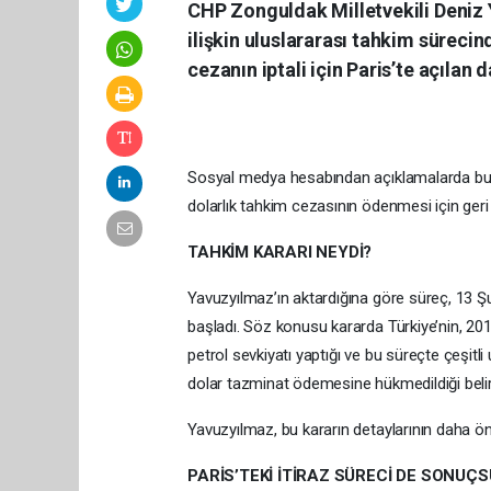
CHP Zonguldak Milletvekili Deniz 
ilişkin uluslararası tahkim sürecin
cezanın iptali için Paris’te açılan 
Sosyal medya hesabından açıklamalarda bulu
dolarlık tahkim cezasının ödenmesi için geri s
TAHKİM KARARI NEYDİ?
Yavuzyılmaz’ın aktardığına göre süreç, 13 Ş
başladı. Söz konusu kararda Türkiye’nin, 20
petrol sevkiyatı yaptığı ve bu süreçte çeşitli
dolar tazminat ödemesine hükmedildiği belirt
Yavuzyılmaz, bu kararın detaylarının daha ön
PARİS’TEKİ İTİRAZ SÜRECİ DE SONUÇS