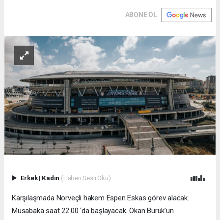
ABONE OL
Erkek
|
Kadın
(Haberi Sesli Oku)
Karşılaşmada Norveçli hakem Espen Eskas görev alacak.
Müsabaka saat 22.00 ‘da başlayacak. Okan Buruk’un