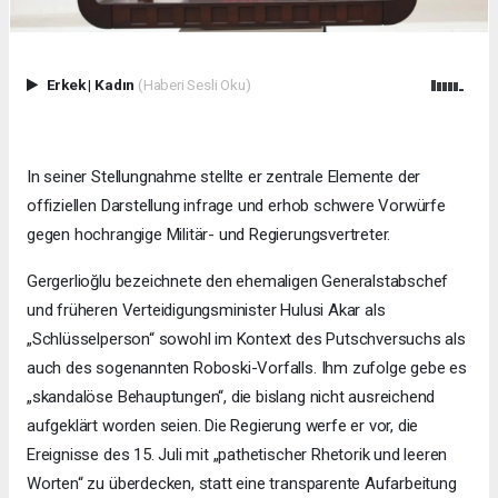
Erkek
|
Kadın
(Haberi Sesli Oku)
In seiner Stellungnahme stellte er zentrale Elemente der
offiziellen Darstellung infrage und erhob schwere Vorwürfe
gegen hochrangige Militär- und Regierungsvertreter.
Gergerlioğlu bezeichnete den ehemaligen Generalstabschef
und früheren Verteidigungsminister Hulusi Akar als
„Schlüsselperson“ sowohl im Kontext des Putschversuchs als
auch des sogenannten Roboski-Vorfalls. Ihm zufolge gebe es
„skandalöse Behauptungen“, die bislang nicht ausreichend
aufgeklärt worden seien. Die Regierung werfe er vor, die
Ereignisse des 15. Juli mit „pathetischer Rhetorik und leeren
Worten“ zu überdecken, statt eine transparente Aufarbeitung