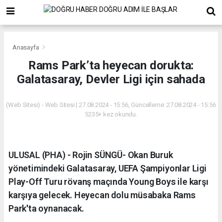
Anasayfa
Rams Park’ta heyecan dorukta:
Galatasaray, Devler Ligi için sahada
(Web Sitesi) - Web Sitesi | 27.08.2024 - 15:56, Güncelleme: 27.08.2024 - 15:56
5235+ kez okundu.
ULUSAL (PHA) - Rojin SÜNGÜ- Okan Buruk
yönetimindeki Galatasaray, UEFA Şampiyonlar Ligi
Play-Off Turu rövanş maçında Young Boys ile karşı
karşıya gelecek. Heyecan dolu müsabaka Rams
Park'ta oynanacak.