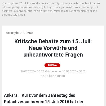
Yorum yazarak Topluluk Kuralları’nı kabul etmiş bulunuyor ve burdurilkadim.com
sitesine yaptığınız yorumunuzla ilgili doğrudan veya dolaylı tüm sorumluluğu tek
başınıza üstleniyorsunuz. Yazılan tüm yorumlardan site yönetimi hiçbir şekilde
sorumlu tutulamaz.
Anasayfa
DÜNYA
Kritische Debatte zum 15. Juli:
Neue Vorwürfe und
unbeantwortete Fragen
DÜNYA
16.07.2026 - 00:02, Güncelleme: 16.07.2026 - 00:02
27004 kez okundu.
Ankara – Kurz vor dem Jahrestag des
Putschversuchs vom 15. Juli 2016 hat der