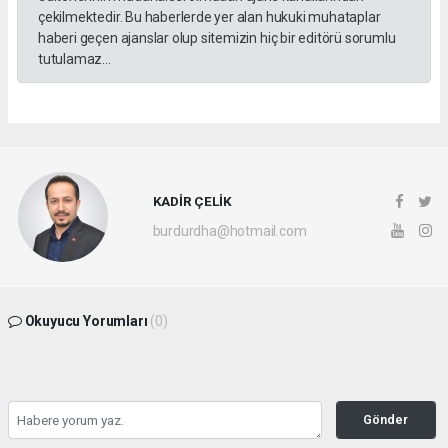
çekilmektedir. Bu haberlerde yer alan hukuki muhataplar
haberi geçen ajanslar olup sitemizin hiç bir editörü sorumlu
tutulamaz...
KADİR ÇELİK
burdurdha@hotmail.com
Okuyucu Yorumları
(0)
Gönder