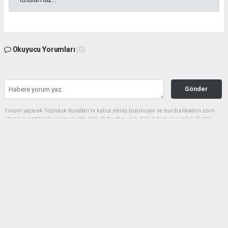
Okuyucu Yorumları
(0)
Gönder
Yorum yazarak Topluluk Kuralları’nı kabul etmiş bulunuyor ve burdurilkadim.com
sitesine yaptığınız yorumunuzla ilgili doğrudan veya dolaylı tüm sorumluluğu tek
başınıza üstleniyorsunuz. Yazılan tüm yorumlardan site yönetimi hiçbir şekilde
sorumlu tutulamaz.
haber paketi
haber scripti
haber yazılımı
Tüm hakları saklı tutulmaktadır.Copyright 2026©
Haber Yazılımı:
Web Aksiyon ®