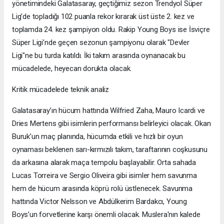
yönetimindeki Galatasaray, geçtiğimiz sezon Trendyol Süper
Lig’de topladığı 102 puanla rekor kırarak üst üste 2. kez ve
toplamda 24. kez şampiyon oldu. Rakip Young Boys ise İsviçre
Süper Ligi’nde geçen sezonun şampiyonu olarak "Devler
Ligi"ne bu turda katıldı. İki takım arasında oynanacak bu
mücadelede, heyecan dorukta olacak.
Kritik mücadelede teknik analiz
Galatasaray’ın hücum hattında Wilfried Zaha, Mauro Icardi ve
Dries Mertens gibi isimlerin performansı belirleyici olacak. Okan
Buruk’un maç planında, hücumda etkili ve hızlı bir oyun
oynaması beklenen sarı-kırmızılı takım, taraftarının coşkusunu
da arkasına alarak maça tempolu başlayabilir. Orta sahada
Lucas Torreira ve Sergio Oliveira gibi isimler hem savunma
hem de hücum arasında köprü rolü üstlenecek. Savunma
hattında Victor Nelsson ve Abdülkerim Bardakcı, Young
Boys’un forvetlerine karşı önemli olacak. Muslera'nın kalede