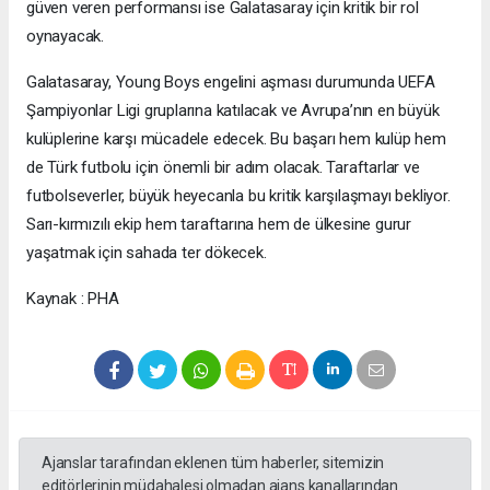
güven veren performansı ise Galatasaray için kritik bir rol
oynayacak.
Galatasaray, Young Boys engelini aşması durumunda UEFA
Şampiyonlar Ligi gruplarına katılacak ve Avrupa’nın en büyük
kulüplerine karşı mücadele edecek. Bu başarı hem kulüp hem
de Türk futbolu için önemli bir adım olacak. Taraftarlar ve
futbolseverler, büyük heyecanla bu kritik karşılaşmayı bekliyor.
Sarı-kırmızılı ekip hem taraftarına hem de ülkesine gurur
yaşatmak için sahada ter dökecek.
Kaynak : PHA
Ajanslar tarafından eklenen tüm haberler, sitemizin
editörlerinin müdahalesi olmadan ajans kanallarından