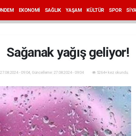
ÜNDEM
EKONOMİ
SAĞLIK
YAŞAM
KÜLTÜR
SPOR
SİY
Sağanak yağış geliyor!
27.08.2024 - 09:04, Güncelleme: 27.08.2024 - 09:04
5264+ kez okundu.