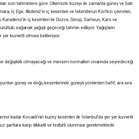
lan son tahminlere göre: Ülkemizin kuzeyi ile zamanla güney ve batı
rmara, İç Ege, Akdeniz'in iç kesimleri ve İskenderun Körfezi çevreleri,
 Karadeniz'in iç kesimleri ile Düzce, Sinop, Samsun, Kars ve
rültülü sağanak yağışlı geçeceği tahmin ediliyor. Yağışların
r yer kuvvetli olması bekleniyor.
ir değişiklik olmayacağı ve mevsim normalleri civarında seyredeceği
 yurdun güney ve doğu kesimlerinde güneyli yönlerden hafif, ara sıra
ne kadar Kocaeli'nin kuzey kesimleri ile İstanbul'da yer yer kuvvetli
şartlara karşı dikkatli ve tedbirli olunması gerekmektedir.