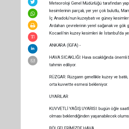
Meteoroloji Genel Müdürlüğü tarafından yapı
kesimlerinin parçalı, yer yer çok bulutlu, Ma
İç Anadolu'nun kuzeybatı ve güney kesimleri,
Ardahan çevrelerinin yerel sağanak ve gök gü
Kocaeli'nin kuzey kesimleri ile İstanbul'da ye
ANKARA (İGFA) -
HAVA SICAKLIĞI: Hava sıcaklığında önemli b
tahmin ediliyor.
RÜZGAR: Rüzgarın genellikle kuzey ve batılı,
orta kuvvette esmesi bekleniyor.
UYARILAR
KUVVETLİ YAĞIŞ UYARISI: bugün öğle saatleri
olması beklendiğinden yaşanabilecek olumsuz 
BÖLGELERİMİZDE HAVA