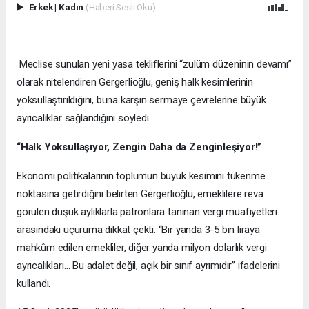
Erkek
|
Kadın
(Haberi Sesli Oku)
Meclise sunulan yeni yasa tekliflerini “zulüm düzeninin devamı”
olarak nitelendiren Gergerlioğlu, geniş halk kesimlerinin
yoksullaştırıldığını, buna karşın sermaye çevrelerine büyük
ayrıcalıklar sağlandığını söyledi.
“Halk Yoksullaşıyor, Zengin Daha da Zenginleşiyor!”
Ekonomi politikalarının toplumun büyük kesimini tükenme
noktasına getirdiğini belirten Gergerlioğlu, emeklilere reva
görülen düşük aylıklarla patronlara tanınan vergi muafiyetleri
arasındaki uçuruma dikkat çekti. “Bir yanda 3-5 bin liraya
mahkûm edilen emekliler, diğer yanda milyon dolarlık vergi
ayrıcalıkları… Bu adalet değil, açık bir sınıf ayrımıdır” ifadelerini
kullandı.