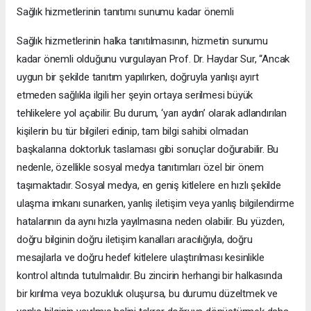
Sağlık hizmetlerinin tanıtımı sunumu kadar önemli
Sağlık hizmetlerinin halka tanıtılmasının, hizmetin sunumu
kadar önemli olduğunu vurgulayan Prof. Dr. Haydar Sur, “Ancak
uygun bir şekilde tanıtım yapılırken, doğruyla yanlışı ayırt
etmeden sağlıkla ilgili her şeyin ortaya serilmesi büyük
tehlikelere yol açabilir. Bu durum, ‘yarı aydın’ olarak adlandırılan
kişilerin bu tür bilgileri edinip, tam bilgi sahibi olmadan
başkalarına doktorluk taslaması gibi sonuçlar doğurabilir. Bu
nedenle, özellikle sosyal medya tanıtımları özel bir önem
taşımaktadır. Sosyal medya, en geniş kitlelere en hızlı şekilde
ulaşma imkanı sunarken, yanlış iletişim veya yanlış bilgilendirme
hatalarının da aynı hızla yayılmasına neden olabilir. Bu yüzden,
doğru bilginin doğru iletişim kanalları aracılığıyla, doğru
mesajlarla ve doğru hedef kitlelere ulaştırılması kesinlikle
kontrol altında tutulmalıdır. Bu zincirin herhangi bir halkasında
bir kırılma veya bozukluk oluşursa, bu durumu düzeltmek ve