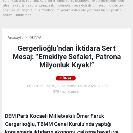
Yorum yazarak Topluluk Kuralları’nı kabul etmiş bulunuyor ve burdurilkadim.com
sitesine yaptığınız yorumunuzla ilgili doğrudan veya dolaylı tüm sorumluluğu tek
başınıza üstleniyorsunuz. Yazılan tüm yorumlardan site yönetimi hiçbir şekilde
sorumlu tutulamaz.
Anasayfa
DÜNYA
Gergerlioğlu’ndan İktidara Sert
Mesaj: “Emekliye Sefalet, Patrona
Milyonluk Kıyak!”
DÜNYA
09.08.2026 - 23:30, Güncelleme: 09.08.2026 - 23:30
978 kez okundu.
DEM Parti Kocaeli Milletvekili Ömer Faruk
Gergerlioğlu, TBMM Genel Kurulu’nda yaptığı
konuşmada iktidarın ekonomi, çalışma hayatı ve