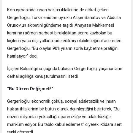
Konuşmasında insan hakları ihlallerine de dikkat çeken
Gergerlioğlu, Türkmenistan uyruklu Alişer Sahatov ve Abdulla
Orusov’un akıbetini gündeme taşıdı. Anayasa Mahkemesi
kararına rağmen serbest bırakıldıktan sonra kaybolan bu
kişilerin yasa dışı yollarla iade edilmiş olabileceğini ifade eden
Gergerlioğlu, “Bu olaylar 90’lı yılların zorla kaybetme pratiğini
hatırlatıyor” dedi.
İçişleri Bakanlığı’na çağrıda bulunan Gergerlioğlu, yaşananların
derhal açıklığa kavuşturulmasını istedi.
“Bu Düzen Değişmeli!”
Gergerlioğlu, ekonomik çöküş, sosyal adaletsizlik ve insan
hakları ihlallerinin bir bütün olarak derinleştiğini belirterek, “Bu
düzen milyonları yoksulluğa, çaresizliğe ve adaletsizliğe
mahkûm ediyor. Bu tablo kabul edilemez” diyerek iktidara sert
tepki gösterdi.