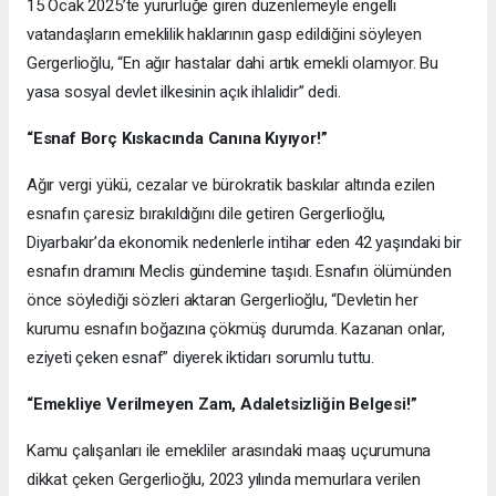
15 Ocak 2025’te yürürlüğe giren düzenlemeyle engelli
vatandaşların emeklilik haklarının gasp edildiğini söyleyen
Gergerlioğlu, “En ağır hastalar dahi artık emekli olamıyor. Bu
yasa sosyal devlet ilkesinin açık ihlalidir” dedi.
“Esnaf Borç Kıskacında Canına Kıyıyor!”
Ağır vergi yükü, cezalar ve bürokratik baskılar altında ezilen
esnafın çaresiz bırakıldığını dile getiren Gergerlioğlu,
Diyarbakır’da ekonomik nedenlerle intihar eden 42 yaşındaki bir
esnafın dramını Meclis gündemine taşıdı. Esnafın ölümünden
önce söylediği sözleri aktaran Gergerlioğlu, “Devletin her
kurumu esnafın boğazına çökmüş durumda. Kazanan onlar,
eziyeti çeken esnaf” diyerek iktidarı sorumlu tuttu.
“Emekliye Verilmeyen Zam, Adaletsizliğin Belgesi!”
Kamu çalışanları ile emekliler arasındaki maaş uçurumuna
dikkat çeken Gergerlioğlu, 2023 yılında memurlara verilen