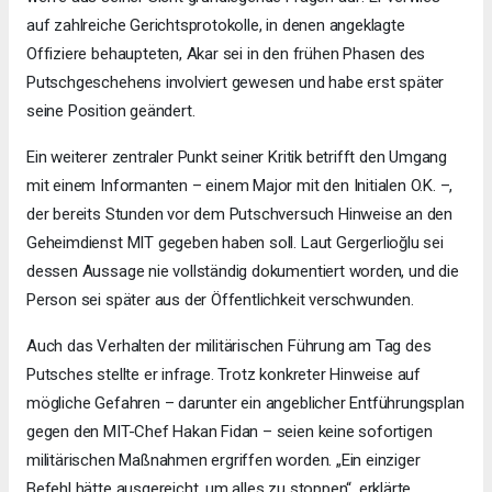
auf zahlreiche Gerichtsprotokolle, in denen angeklagte
Offiziere behaupteten, Akar sei in den frühen Phasen des
Putschgeschehens involviert gewesen und habe erst später
seine Position geändert.
Ein weiterer zentraler Punkt seiner Kritik betrifft den Umgang
mit einem Informanten – einem Major mit den Initialen O.K. –,
der bereits Stunden vor dem Putschversuch Hinweise an den
Geheimdienst MIT gegeben haben soll. Laut Gergerlioğlu sei
dessen Aussage nie vollständig dokumentiert worden, und die
Person sei später aus der Öffentlichkeit verschwunden.
Auch das Verhalten der militärischen Führung am Tag des
Putsches stellte er infrage. Trotz konkreter Hinweise auf
mögliche Gefahren – darunter ein angeblicher Entführungsplan
gegen den MIT-Chef Hakan Fidan – seien keine sofortigen
militärischen Maßnahmen ergriffen worden. „Ein einziger
Befehl hätte ausgereicht, um alles zu stoppen“, erklärte