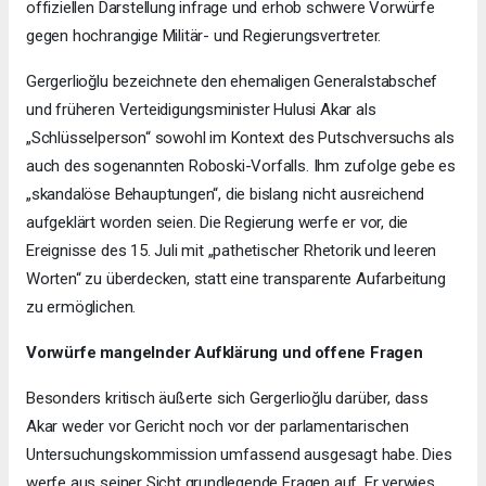
offiziellen Darstellung infrage und erhob schwere Vorwürfe
gegen hochrangige Militär- und Regierungsvertreter.
Gergerlioğlu bezeichnete den ehemaligen Generalstabschef
und früheren Verteidigungsminister Hulusi Akar als
„Schlüsselperson“ sowohl im Kontext des Putschversuchs als
auch des sogenannten Roboski-Vorfalls. Ihm zufolge gebe es
„skandalöse Behauptungen“, die bislang nicht ausreichend
aufgeklärt worden seien. Die Regierung werfe er vor, die
Ereignisse des 15. Juli mit „pathetischer Rhetorik und leeren
Worten“ zu überdecken, statt eine transparente Aufarbeitung
zu ermöglichen.
Vorwürfe mangelnder Aufklärung und offene Fragen
Besonders kritisch äußerte sich Gergerlioğlu darüber, dass
Akar weder vor Gericht noch vor der parlamentarischen
Untersuchungskommission umfassend ausgesagt habe. Dies
werfe aus seiner Sicht grundlegende Fragen auf. Er verwies