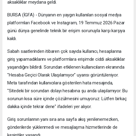
aksaklıklar meydana geldi.
BURSA (İGFA) - Dünyanın en yaygın kullanılan sosyal medya
platformları Facebook ve Instagram, 19 Temmuz 2026 Pazar
günü dünya genelinde teknik bir erişim sorunuyla karşı karşıya
kaldı.
Sabah saatlerinden itibaren çok sayıda kullanıcı, hesaplarına
giriş yapamadıklarını ve platformlara erişimde ciddi aksaklıklar
yaşandığını bildirdi. Sorundan etkilenen kullanıcıların ekranında
"Hesaba Geçici Olarak Ulaşılamıyor" uyarısı görüntüleniyor.
Meta tarafından kullanıcılara gösterilen hata mesajında,
"Sitedeki bir sorundan dolayı hesabına şu anda ulaşılamıyor. Bu
sorunun kısa süre içinde çözülmesini umuyoruz. Lütfen birkaç
dakika içinde tekrar dene" ifadeleri yer alıyor.
Giriş sorunlarının yanı sıra ana sayfa akış yenilenemezken,
gönderilerde yüklenmedi ve mesajlaşma hizmetlerinde de
kesintiler yaşandı.