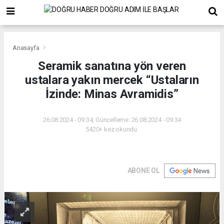
Anasayfa
Seramik sanatına yön veren
ustalara yakın mercek “Ustaların
İzinde: Minas Avramidis”
26.08.2024 - 09:34, Güncelleme: 26.08.2024 - 09:34
5420+ kez okundu.
ABONE OL