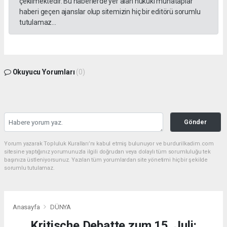
çekilmektedir. Bu haberlerde yer alan hukuki muhataplar
haberi geçen ajanslar olup sitemizin hiç bir editörü sorumlu
tutulamaz...
Okuyucu Yorumları
(0)
Gönder
Yorum yazarak Topluluk Kuralları’nı kabul etmiş bulunuyor ve burdurilkadim.com
sitesine yaptığınız yorumunuzla ilgili doğrudan veya dolaylı tüm sorumluluğu tek
başınıza üstleniyorsunuz. Yazılan tüm yorumlardan site yönetimi hiçbir şekilde
sorumlu tutulamaz.
Anasayfa
DÜNYA
Kritische Debatte zum 15. Juli: