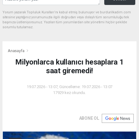
Yorum yazarak Topluluk Kuralları’nı kabul etmiş bulunuyor ve burdurilkadim.com
sitesine yaptığınız yorumunuzla ilgili doğrudan veya dolaylı tüm sorumluluğu tek
başınıza üstleniyorsunuz. Yazılan tüm yorumlardan site yönetimi hiçbir şekilde
sorumlu tutulamaz.
Anasayfa
Milyonlarca kullanıcı hesaplara 1
saat giremedi!
19.07.2026 - 13:07, Güncelleme: 19.07.2026 - 13:07
17929 kez okundu.
ABONE OL