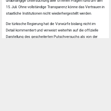
unabhängige Untersuchung aller offenen Fragen rund um den
15. Juli. Ohne vollständige Transparenz könne das Vertrauen in
staatliche Institutionen nicht wiederhergestellt werden.
Die türkische Regierung hat die Vorwürfe bislang nicht im
Detail kommentiert und verweist weiterhin auf die offizielle
Darstellung des gescheiterten Putschversuchs als von der
Gülen-Bewegung orchestrierten Angriff auf die demokratische
Ordnung.
Ajanslar tarafından eklenen tüm haberler, sitemizin
editörlerinin müdahalesi olmadan ajans kanallarından
çekilmektedir. Bu haberlerde yer alan hukuki muhataplar
haberi geçen ajanslar olup sitemizin hiç bir editörü sorumlu
tutulamaz...