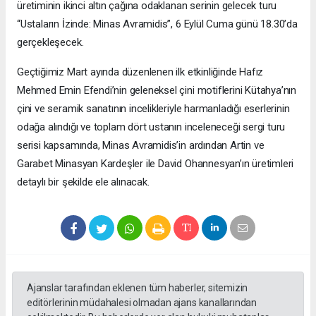
üretiminin ikinci altın çağına odaklanan serinin gelecek turu
“Ustaların İzinde: Minas Avramidis”, 6 Eylül Cuma günü 18.30’da
gerçekleşecek.
Geçtiğimiz Mart ayında düzenlenen ilk etkinliğinde Hafız
Mehmed Emin Efendi’nin geleneksel çini motiflerini Kütahya’nın
çini ve seramik sanatının incelikleriyle harmanladığı eserlerinin
odağa alındığı ve toplam dört ustanın inceleneceği sergi turu
serisi kapsamında, Minas Avramidis’in ardından Artin ve
Garabet Minasyan Kardeşler ile David Ohannesyan’ın üretimleri
detaylı bir şekilde ele alınacak.
Ajanslar tarafından eklenen tüm haberler, sitemizin
editörlerinin müdahalesi olmadan ajans kanallarından