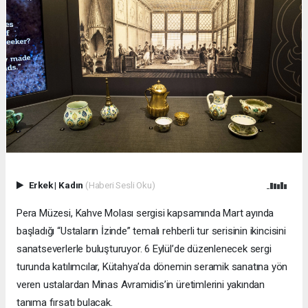
Erkek
|
Kadın
(Haberi Sesli Oku)
Pera Müzesi, Kahve Molası sergisi kapsamında Mart ayında
başladığı “Ustaların İzinde” temalı rehberli tur serisinin ikincisini
sanatseverlerle buluşturuyor. 6 Eylül’de düzenlenecek sergi
turunda katılımcılar, Kütahya’da dönemin seramik sanatına yön
veren ustalardan Minas Avramidis’in üretimlerini yakından
tanıma fırsatı bulacak.