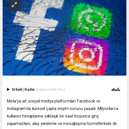
Erkek
|
Kadın
(Haberi Sesli Oku)
Meta'ya ait sosyal medya platformları Facebook ve
Instagram'da küresel çapta erişim sorunu yaşadı. Milyonlarca
kullanıcı hesaplarına yaklaşık bir saat boyunca giriş
yapamazken, akış yenileme ve mesajlaşma hizmetlerinde de