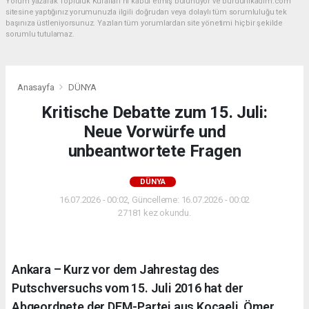
Yorum yazarak Topluluk Kuralları’nı kabul etmiş bulunuyor ve burdurilkadim.com
sitesine yaptığınız yorumunuzla ilgili doğrudan veya dolaylı tüm sorumluluğu tek
başınıza üstleniyorsunuz. Yazılan tüm yorumlardan site yönetimi hiçbir şekilde
sorumlu tutulamaz.
Anasayfa
DÜNYA
Kritische Debatte zum 15. Juli:
Neue Vorwürfe und
unbeantwortete Fragen
DÜNYA
16.07.2026 - 00:02, Güncelleme: 16.07.2026 - 00:02
27181 kez okundu.
Ankara – Kurz vor dem Jahrestag des
Putschversuchs vom 15. Juli 2016 hat der
Abgeordnete der DEM-Partei aus Kocaeli, Ömer