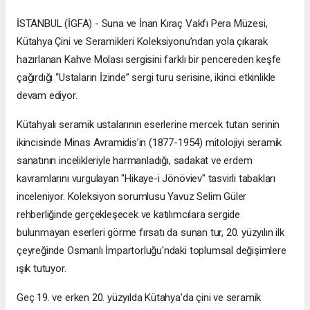
İSTANBUL (İGFA) - Suna ve İnan Kıraç Vakfı Pera Müzesi,
Kütahya Çini ve Seramikleri Koleksiyonu’ndan yola çıkarak
hazırlanan Kahve Molası sergisini farklı bir pencereden keşfe
çağırdığı “Ustaların İzinde” sergi turu serisine, ikinci etkinlikle
devam ediyor.
Kütahyalı seramik ustalarının eserlerine mercek tutan serinin
ikincisinde Minas Avramidis’in (1877-1954) mitolojiyi seramik
sanatının incelikleriyle harmanladığı, sadakat ve erdem
kavramlarını vurgulayan "Hikaye-i Jönöviev" tasvirli tabakları
inceleniyor. Koleksiyon sorumlusu Yavuz Selim Güler
rehberliğinde gerçekleşecek ve katılımcılara sergide
bulunmayan eserleri görme fırsatı da sunan tur, 20. yüzyılın ilk
çeyreğinde Osmanlı İmpartorluğu'ndaki toplumsal değişimlere
ışık tutuyor.
Geç 19. ve erken 20. yüzyılda Kütahya’da çini ve seramik