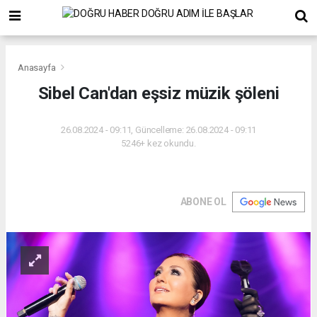
Anasayfa
Sibel Can'dan eşsiz müzik şöleni
26.08.2024 - 09:11, Güncelleme: 26.08.2024 - 09:11
5246+ kez okundu.
ABONE OL