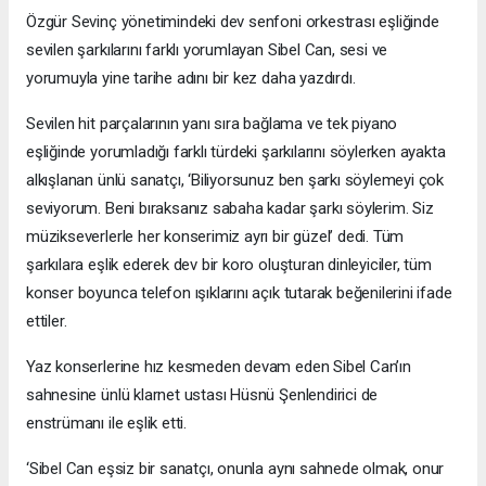
Özgür Sevinç yönetimindeki dev senfoni orkestrası eşliğinde
sevilen şarkılarını farklı yorumlayan Sibel Can, sesi ve
yorumuyla yine tarihe adını bir kez daha yazdırdı.
Sevilen hit parçalarının yanı sıra bağlama ve tek piyano
eşliğinde yorumladığı farklı türdeki şarkılarını söylerken ayakta
alkışlanan ünlü sanatçı, ‘Biliyorsunuz ben şarkı söylemeyi çok
seviyorum. Beni bıraksanız sabaha kadar şarkı söylerim. Siz
müzikseverlerle her konserimiz ayrı bir güzel’ dedi. Tüm
şarkılara eşlik ederek dev bir koro oluşturan dinleyiciler, tüm
konser boyunca telefon ışıklarını açık tutarak beğenilerini ifade
ettiler.
Yaz konserlerine hız kesmeden devam eden Sibel Can’ın
sahnesine ünlü klarnet ustası Hüsnü Şenlendirici de
enstrümanı ile eşlik etti.
‘Sibel Can eşsiz bir sanatçı, onunla aynı sahnede olmak, onur