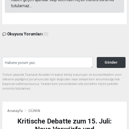
tutulamaz...
Okuyucu Yorumları
(0)
Gönder
Yorum yazarak Topluluk Kuralları’nı kabul etmiş bulunuyor ve burdurilkadim.com
sitesine yaptığınız yorumunuzla ilgili doğrudan veya dolaylı tüm sorumluluğu tek
başınıza üstleniyorsunuz. Yazılan tüm yorumlardan site yönetimi hiçbir şekilde
sorumlu tutulamaz.
Anasayfa
DÜNYA
Kritische Debatte zum 15. Juli: