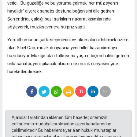
verici. Bu güzelliğe ve bu yoruma çalmak, her müzisyenin
hayalidir’ diyerek sanatçı dostuna beğenisini dile getiren
Şenlendirici, çaldığı bazı şarkıların nakarat kısımlarında
söyleyerek, müzikseverlere sürpriz yaptı.
Yeni albümünün şarkı seçimlerini ve okumalarını bitirmek üzere
olan Sibel Can, müzik dünyasına yeni hitler kazandırmaya
hazırlanıyor. Müziğe olan tutkusunu yaşam biçimi haline getiren
ünlü sanatçı, yeni çıkacak albümü ile müzik dünyasını yine
hareketlendirecek.
Ajanslar tarafından eklenen tüm haberler, sitemizin
editörlerinin müdahalesi olmadan ajans kanallarından
çekilmektedir. Bu haberlerde yer alan hukuki muhataplar
haberi geçen ajanslar olup sitemizin hiç bir editörü sorumlu