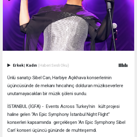
Erkek
|
Kadın
(Haberi Sesli Oku)
Ünlü sanatçı Sibel Can, Harbiye Açıkhava konserlerinin
üçüncüsünde de mekanı hıncahınç dolduran müzikseverlere
unutamayacakları bir müzik şöleni sundu.
İSTANBUL (İGFA) - Events Across Turkey’nin kült projesi
haline gelen “An Epic Symphony İstanbul Night Flight”
konserleri kapsamında gerçekleşen ‘An Epic Symphony Sibel
Can’ konseri üçüncü gününde de muhteşemdi.