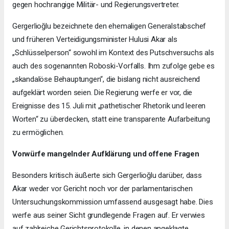
gegen hochrangige Militär- und Regierungsvertreter.
Gergerlioğlu bezeichnete den ehemaligen Generalstabschef
und früheren Verteidigungsminister Hulusi Akar als
„Schlüsselperson“ sowohl im Kontext des Putschversuchs als
auch des sogenannten Roboski-Vorfalls. Ihm zufolge gebe es
„skandalöse Behauptungen“, die bislang nicht ausreichend
aufgeklärt worden seien. Die Regierung werfe er vor, die
Ereignisse des 15. Juli mit „pathetischer Rhetorik und leeren
Worten“ zu überdecken, statt eine transparente Aufarbeitung
zu ermöglichen.
Vorwürfe mangelnder Aufklärung und offene Fragen
Besonders kritisch äußerte sich Gergerlioğlu darüber, dass
Akar weder vor Gericht noch vor der parlamentarischen
Untersuchungskommission umfassend ausgesagt habe. Dies
werfe aus seiner Sicht grundlegende Fragen auf. Er verwies
auf zahlreiche Gerichtsprotokolle, in denen angeklagte