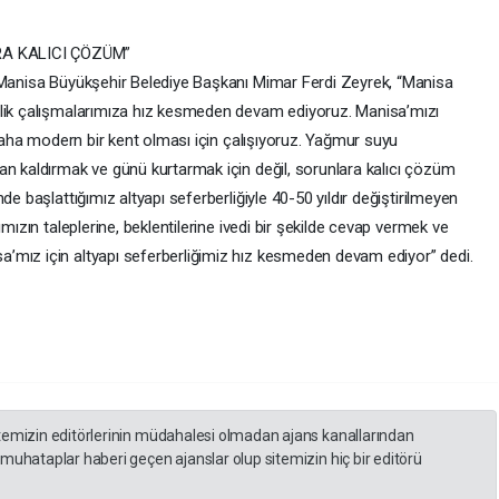
RA KALICI ÇÖZÜM”
n Manisa Büyükşehir Belediye Başkanı Mimar Ferdi Zeyrek, “Manisa
elik çalışmalarımıza hız kesmeden devam ediyoruz. Manisa’mızı
e daha modern bir kent olması için çalışıyoruz. Yağmur suyu
an kaldırmak ve günü kurtarmak için değil, sorunlara kalıcı çözüm
de başlattığımız altyapı seferberliğiyle 40-50 yıldır değiştirilmeyen
mızın taleplerine, beklentilerine ivedi bir şekilde cevap vermek ve
’mız için altyapı seferberliğimiz hız kesmeden devam ediyor” dedi.
itemizin editörlerinin müdahalesi olmadan ajans kanallarından
 muhataplar haberi geçen ajanslar olup sitemizin hiç bir editörü