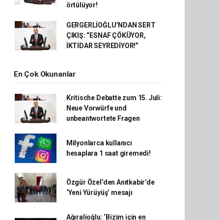
örtülüyor!
GERGERLİOĞLU’NDAN SERT
ÇIKIŞ: “ESNAF ÇÖKÜYOR,
İKTİDAR SEYREDİYOR!”
En Çok Okunanlar
Kritische Debatte zum 15. Juli:
Neue Vorwürfe und
unbeantwortete Fragen
Milyonlarca kullanıcı
hesaplara 1 saat giremedi!
Özgür Özel’den Anıtkabir’de
‘Yeni Yürüyüş’ mesajı
Ağıralioğlu: ‘Bizim için en