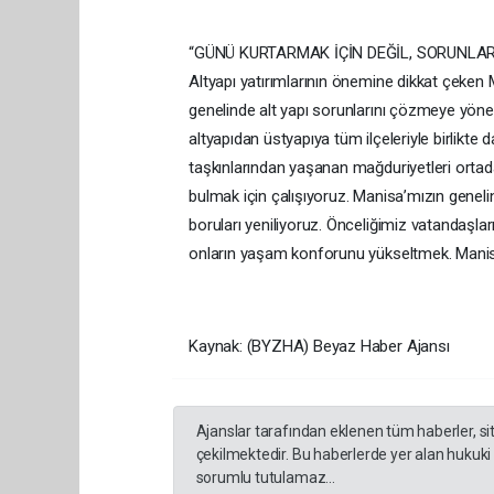
“GÜNÜ KURTARMAK İÇİN DEĞİL, SORUNLA
Altyapı yatırımlarının önemine dikkat çeke
genelinde alt yapı sorunlarını çözmeye yön
altyapıdan üstyapıya tüm ilçeleriyle birlikt
taşkınlarından yaşanan mağduriyetleri ortad
bulmak için çalışıyoruz. Manisa’mızın genelin
boruları yeniliyoruz. Önceliğimiz vatandaşları
onların yaşam konforunu yükseltmek. Manisa
Kaynak: (BYZHA) Beyaz Haber Ajansı
Ajanslar tarafından eklenen tüm haberler, s
çekilmektedir. Bu haberlerde yer alan hukuki
sorumlu tutulamaz...