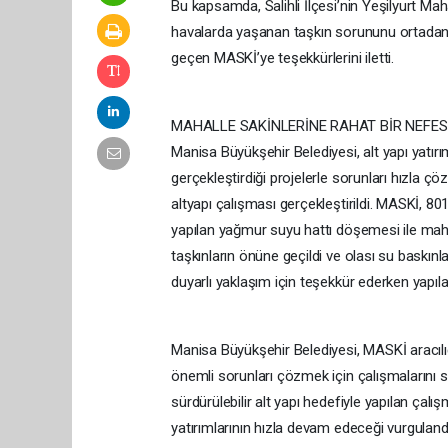
Bu kapsamda, Salihli İlçesi’nin Yeşilyurt Ma
havalarda yaşanan taşkın sorununu ortadan kal
geçen MASKİ’ye teşekkürlerini iletti.
MAHALLE SAKİNLERİNE RAHAT BİR NEFES
Manisa Büyükşehir Belediyesi, alt yapı yatı
gerçekleştirdiği projelerle sorunları hızla çö
altyapı çalışması gerçekleştirildi. MASKİ, 80
yapılan yağmur suyu hattı döşemesi ile mahal
taşkınların önüne geçildi ve olası su baskınl
duyarlı yaklaşım için teşekkür ederken yapılan 
Manisa Büyükşehir Belediyesi, MASKİ aracılığıy
önemli sorunları çözmek için çalışmalarını s
sürdürülebilir alt yapı hedefiyle yapılan çalış
yatırımlarının hızla devam edeceği vurguland