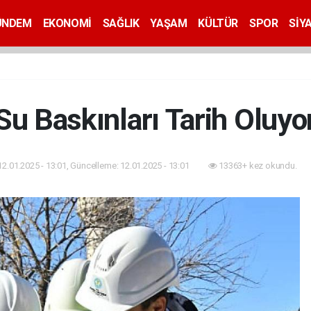
ÜNDEM
EKONOMİ
SAĞLIK
YAŞAM
KÜLTÜR
SPOR
SİY
Su Baskınları Tarih Oluyo
12.01.2025 - 13:01, Güncelleme: 12.01.2025 - 13:01
13363+ kez okundu.