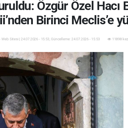
uruldu: Özgür Özel Hacı 
i’nden Birinci Meclis’e y
- Web Sitesi | 24.07.2026 - 15:53, Güncelleme: 24.07.2026 - 15:53
11898 kez