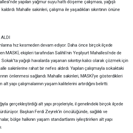
hallesi’nde yapılan yağmur suyu hattı döşeme çalışması, yağışlı
dırdı. Mahalle sakinleri, çalışma ile yaşadıkları sıkıntının önüne
 ALDI
rımlarına hız kesmeden devam ediyor. Daha önce birçok ilçede
zen MASKİ, ekipleri tarafından Salihli’nin Yeşilyurt Mahallesi’nde de
1 Sokak’ta yağışlı havalarda yaşanan sıkıntıyı kalıcı olarak çözmek için
le sakinlerine rahat bir nefes aldırdı. Yapılan çalışmayla sokaktaki
arının önlenmesi sağlandı. Mahalle sakinleri, MASKİ’ye gösterdikleri
alt yapı çalışmalarının yaşam kalitelerini artırdığını belirtti.
la gerçekleştirdiği alt yapı projeleriyle, il genelindeki birçok ilçede
ürdürüyor. Başkan Ferdi Zeyrek’in öncülüğünde, sağlıklı ve
malar, bölge halkının yaşam standartlarını iyileştirirken alt yapı
ı.