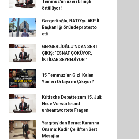
Temmuz’un üzeri bilinçli
örtülüyor!
Gergerlioğlu, NATO’yu AKP İl
Başkanlığı önünde protesto
etti!
GERGERLİOĞLU’NDAN SERT
ÇIKIŞ: “ESNAF ÇÖKÜYOR,
İKTİDAR SEYREDİYOR!”
15 Temmuz’un Gizli Kalan
Yönleri Ortaya mı Çıkıyor?
Kritische Debatte zum 15. Juli:
Neue Vorwürfe und
unbeantwortete Fragen
Yargıtay’dan Beraat Kararına
Onama: Kadir Çelik’ten Sert
Mesajlar