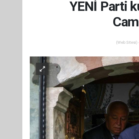
YENİ Parti k
Cami
(Web Sitesi) 