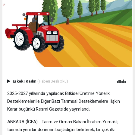
Erkek
|
Kadın
(Haberi Sesli Oku)
2025-2027 yıllarında yapılacak Bitkisel Üretime Yönelik
Desteklemeler ile Diğer Bazı Tarımsal Desteklemelere İlişkin
Karar bugünkü Resmi Gazete’de yayımlandı.
ANKARA (İGFA) - Tarım ve Orman Bakanı İbrahim Yumaklı,
tarımda yeni bir dönemin başladığını belirterek, bir çok ilki