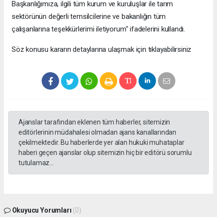
Başkanlığımıza, ilgili tüm kurum ve kuruluşlar ile tarım
sektörünün değerli temsilcilerine ve bakanlığın tüm
çalışanlarına teşekkürlerimi iletiyorum" ifadelerini kullandı.
Söz konusu kararın detaylarına ulaşmak için tıklayabilirsiniz
Ajanslar tarafından eklenen tüm haberler, sitemizin
editörlerinin müdahalesi olmadan ajans kanallarından
çekilmektedir. Bu haberlerde yer alan hukuki muhataplar
haberi geçen ajanslar olup sitemizin hiç bir editörü sorumlu
tutulamaz...
Okuyucu Yorumları
(0)