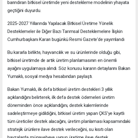
barındıran bitkisel üretimde yeni destekleme modelinin yhayata
geçtiğini duyurdu.
2025-2027 Yıllarında Yapılacak Bitkisel Üretime Yönelik
Desteklemeler ile Diğer Bazı Tarımsal Desteklemelere İlişkin
Cumhurbaşkanı Kararı bugünkü Resmi Gazete'de yayımlandı
Bu kararla birlikte, hayvancılık ve su ürünlerinde olduğu gibi,
bitkisel üretimde de artık üretim planlamasının en önemli
ayağını uygulamaya alındı. Söz konusu kararın detaylarını Bakan
Yumaklı, sosyal medya hesabından paylaştı.
Bakan Yumaklı, ilk defa bitkisel üretim destekleri 3 yıllık
açıklandığını belirterek, ilk defa destek ödemeleri üretim
döneminden önce açıklandığını, destek kalemlerinde
sadeleştirmeye gidildiğini, bitkisel üretim yapan ÇKS’ye kayıtlı
tüm üreticiler destek alacağını, üretim planlaması kapsamındaki
stratejik ürünlere ilave destek verileceğini, su kısıtı olan
havzalarda münavebeye uygun üretime ilave destek