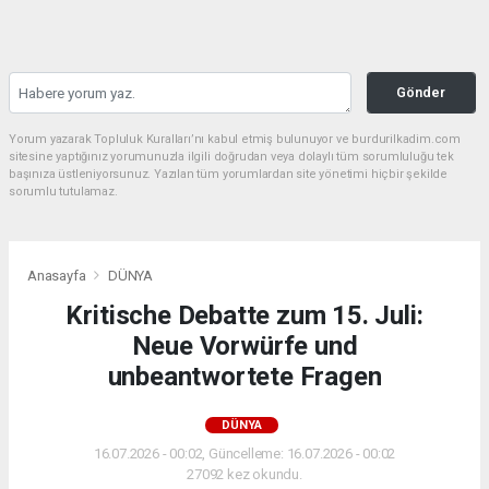
Gönder
Yorum yazarak Topluluk Kuralları’nı kabul etmiş bulunuyor ve burdurilkadim.com
sitesine yaptığınız yorumunuzla ilgili doğrudan veya dolaylı tüm sorumluluğu tek
başınıza üstleniyorsunuz. Yazılan tüm yorumlardan site yönetimi hiçbir şekilde
sorumlu tutulamaz.
Anasayfa
DÜNYA
Kritische Debatte zum 15. Juli:
Neue Vorwürfe und
unbeantwortete Fragen
DÜNYA
16.07.2026 - 00:02, Güncelleme: 16.07.2026 - 00:02
27092 kez okundu.