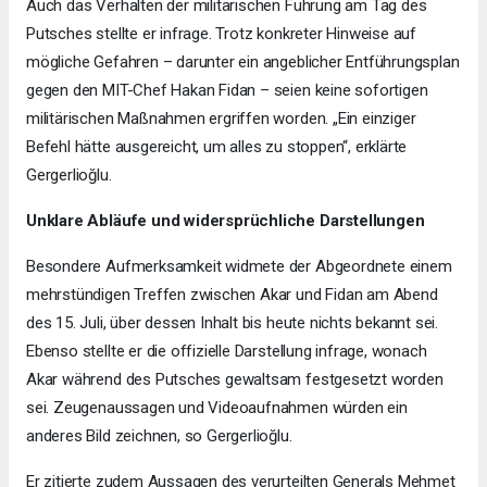
Auch das Verhalten der militärischen Führung am Tag des
Putsches stellte er infrage. Trotz konkreter Hinweise auf
mögliche Gefahren – darunter ein angeblicher Entführungsplan
gegen den MIT-Chef Hakan Fidan – seien keine sofortigen
militärischen Maßnahmen ergriffen worden. „Ein einziger
Befehl hätte ausgereicht, um alles zu stoppen“, erklärte
Gergerlioğlu.
Unklare Abläufe und widersprüchliche Darstellungen
Besondere Aufmerksamkeit widmete der Abgeordnete einem
mehrstündigen Treffen zwischen Akar und Fidan am Abend
des 15. Juli, über dessen Inhalt bis heute nichts bekannt sei.
Ebenso stellte er die offizielle Darstellung infrage, wonach
Akar während des Putsches gewaltsam festgesetzt worden
sei. Zeugenaussagen und Videoaufnahmen würden ein
anderes Bild zeichnen, so Gergerlioğlu.
Er zitierte zudem Aussagen des verurteilten Generals Mehmet