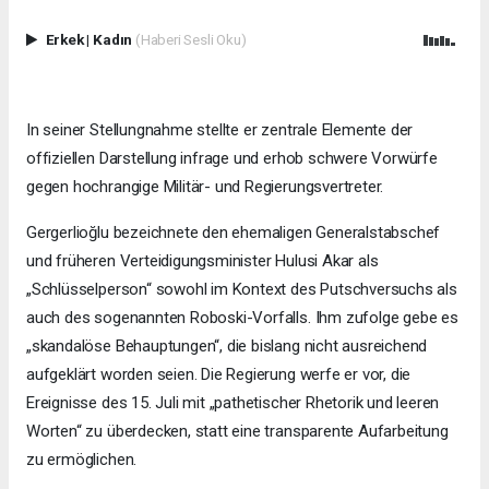
Erkek
|
Kadın
(Haberi Sesli Oku)
In seiner Stellungnahme stellte er zentrale Elemente der
offiziellen Darstellung infrage und erhob schwere Vorwürfe
gegen hochrangige Militär- und Regierungsvertreter.
Gergerlioğlu bezeichnete den ehemaligen Generalstabschef
und früheren Verteidigungsminister Hulusi Akar als
„Schlüsselperson“ sowohl im Kontext des Putschversuchs als
auch des sogenannten Roboski-Vorfalls. Ihm zufolge gebe es
„skandalöse Behauptungen“, die bislang nicht ausreichend
aufgeklärt worden seien. Die Regierung werfe er vor, die
Ereignisse des 15. Juli mit „pathetischer Rhetorik und leeren
Worten“ zu überdecken, statt eine transparente Aufarbeitung
zu ermöglichen.