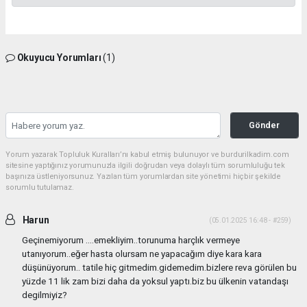
Okuyucu Yorumları
(1)
Gönder
Yorum yazarak Topluluk Kuralları’nı kabul etmiş bulunuyor ve burdurilkadim.com
sitesine yaptığınız yorumunuzla ilgili doğrudan veya dolaylı tüm sorumluluğu tek
başınıza üstleniyorsunuz. Yazılan tüm yorumlardan site yönetimi hiçbir şekilde
sorumlu tutulamaz.
Harun
(05.01.2025 16:48 - #259)
Geçinemiyorum ....emekliyim..torunuma harçlık vermeye
utanıyorum..eğer hasta olursam ne yapacağım diye kara kara
düşünüyorum.. tatile hiç gitmedim.gidemedim.bizlere reva görülen bu
yüzde 11 lik zam bizi daha da yoksul yaptı.biz bu ülkenin vatandaşı
degilmiyiz?