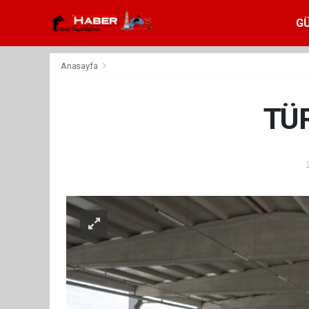
G
Anasayfa
TÜR