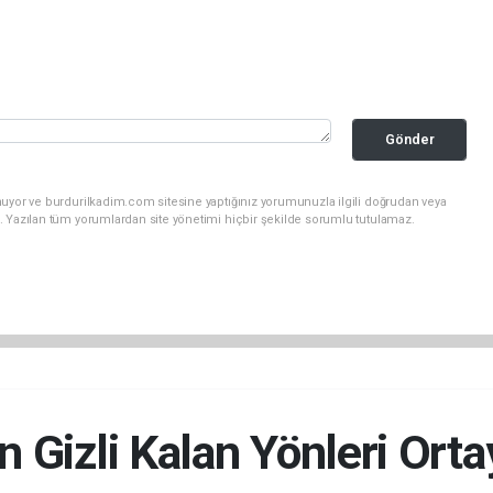
Gönder
nuyor ve burdurilkadim.com sitesine yaptığınız yorumunuzla ilgili doğrudan veya
. Yazılan tüm yorumlardan site yönetimi hiçbir şekilde sorumlu tutulamaz.
Gizli Kalan Yönleri Orta