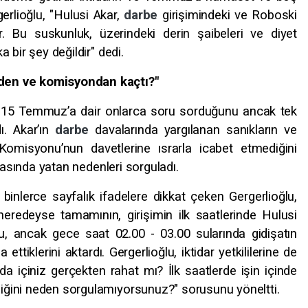
gerlioğlu, "Hulusi Akar,
darbe
girişimindeki ve Roboski
ır. Bu suskunluk, üzerindeki derin şaibeleri ve diyet
 bir şey değildir" dedi.
en ve komisyondan kaçtı?"
ar’a 15 Temmuz’a dair onlarca soru sorduğunu ancak tek
dı. Akar’ın
darbe
davalarında yargılanan sanıkların ve
Komisyonu’nun davetlerine ısrarla icabet etmediğini
kasında yatan nedenleri sorguladı.
inlerce sayfalık ifadelere dikkat çeken Gergerlioğlu,
 neredeyse tamamının, girişimin ilk saatlerinde Hulusi
u, ancak gece saat 02.00 - 03.00 sularında gidişatın
 ettiklerini aktardı. Gergerlioğlu, iktidar yetkililerine de
a içiniz gerçekten rahat mı? İlk saatlerde işin içinde
ğini neden sorgulamıyorsunuz?" sorusunu yöneltti.