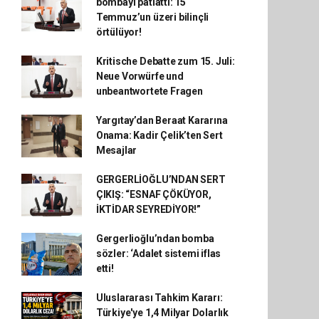
bombayı patlattı: 15
Temmuz’un üzeri bilinçli
örtülüyor!
Kritische Debatte zum 15. Juli:
Neue Vorwürfe und
unbeantwortete Fragen
Yargıtay’dan Beraat Kararına
Onama: Kadir Çelik’ten Sert
Mesajlar
GERGERLİOĞLU’NDAN SERT
ÇIKIŞ: “ESNAF ÇÖKÜYOR,
İKTİDAR SEYREDİYOR!”
Gergerlioğlu’ndan bomba
sözler: ‘Adalet sistemi iflas
etti!
Uluslararası Tahkim Kararı:
Türkiye'ye 1,4 Milyar Dolarlık