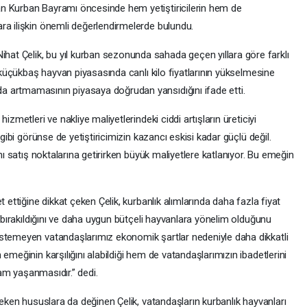
n Kurban Bayramı öncesinde hem yetiştiricilerin hem de
ra ilişkin önemli değerlendirmelerde bulundu.
t Çelik, bu yıl kurban sezonunda sahada geçen yıllara göre farklı
e küçükbaş hayvan piyasasında canlı kilo fiyatlarının yükselmesine
 artmamasının piyasaya doğrudan yansıdığını ifade etti.
izmetleri ve nakliye maliyetlerindeki ciddi artışların üreticiyi
 gibi görünse de yetiştiricimizin kazancı eskisi kadar güçlü değil.
ını satış noktalarına getirirken büyük maliyetlere katlanıyor. Bu emeğin
 ettiğine dikkat çeken Çelik, kurbanlık alımlarında daha fazla fiyat
e bırakıldığını ve daha uygun bütçeli hayvanlara yönelim olduğunu
istemeyen vatandaşlarımız ekonomik şartlar nedeniyle daha dikkatli
emeğinin karşılığını alabildiği hem de vatandaşlarımızın ibadetlerini
yram yaşanmasıdır.” dedi.
reken hususlara da değinen Çelik, vatandaşların kurbanlık hayvanları