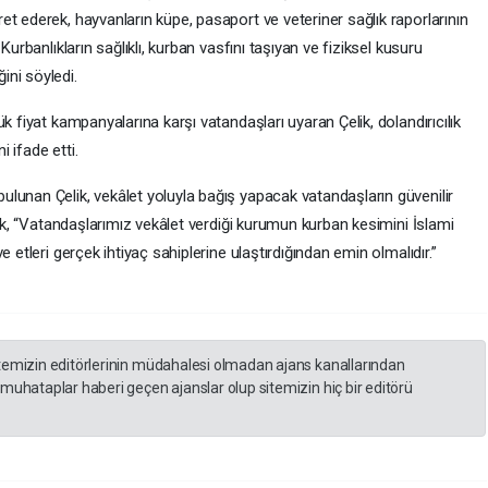
t ederek, hayvanların küpe, pasaport ve veteriner sağlık raporlarının
Kurbanlıkların sağlıklı, kurban vasfını taşıyan ve fiziksel kusuru
ni söyledi.
k fiyat kampanyalarına karşı vatandaşları uyaran Çelik, dolandırıcılık
i ifade etti.
lunan Çelik, vekâlet yoluyla bağış yapacak vatandaşların güvenilir
rek, “Vatandaşlarımız vekâlet verdiği kurumun kurban kesimini İslami
 etleri gerçek ihtiyaç sahiplerine ulaştırdığından emin olmalıdır.”
itemizin editörlerinin müdahalesi olmadan ajans kanallarından
 muhataplar haberi geçen ajanslar olup sitemizin hiç bir editörü