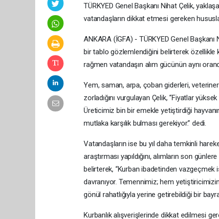
TÜRKYED Genel Başkanı Nihat Çelik, yaklaşa
vatandaşların dikkat etmesi gereken hususla
ANKARA (İGFA) - TÜRKYED Genel Başkanı Niha
bir tablo gözlemlendiğini belirterek özellikl
rağmen vatandaşın alım gücünün aynı oranda
Yem, saman, arpa, çoban giderleri, veteriner h
zorladığını vurgulayan Çelik, “Fiyatlar yüksek
Üreticimiz bin bir emekle yetiştirdiği hayvan
mutlaka karşılık bulması gerekiyor.” dedi.
Vatandaşların ise bu yıl daha temkinli hareket
araştırması yapıldığını, alımların son günler
belirterek, “Kurban ibadetinden vazgeçmek 
davranıyor. Temennimiz; hem yetiştiricimizin 
gönül rahatlığıyla yerine getirebildiği bir ba
Kurbanlık alışverişlerinde dikkat edilmesi ge