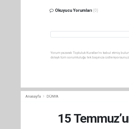
Okuyucu Yorumları
(0)
Yorum yazarak Topluluk Kuralları’nı kabul etmiş bulu
dolaylı tüm sorumluluğu tek başınıza üstleniyorsunuz
Anasayfa
DÜNYA
15 Temmuz’un 