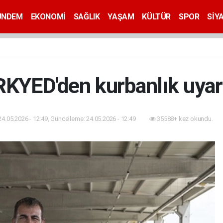
ÜNDEM
EKONOMİ
SAĞLIK
YAŞAM
KÜLTÜR
SPOR
SİY
KYED'den kurbanlık uyarı
24.05.2026 - 12:49, Güncelleme: 24.05.2026 - 12:49
35588+ kez okundu.