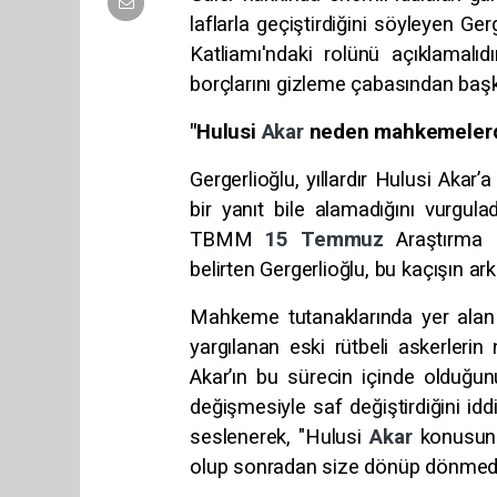
laflarla geçiştirdiğini söyleyen Ger
Katliamı'ndaki rolünü açıklamalıd
borçlarını gizleme çabasından başka
"Hulusi
Akar
neden mahkemelerd
Gergerlioğlu, yıllardır Hulusi Ak
bir yanıt bile alamadığını vurgula
TBMM
15 Temmuz
Araştırma 
belirten Gergerlioğlu, bu kaçışın ar
Mahkeme tutanaklarında yer alan b
yargılanan eski rütbeli askerlerin
Akar’ın bu sürecin içinde olduğun
değişmesiyle saf değiştirdiğini iddia
seslenerek, "Hulusi
Akar
konusund
olup sonradan size dönüp dönmedi