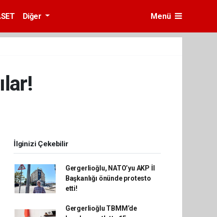
ASET
Diğer
Menü
lar!
İlginizi Çekebilir
Gergerlioğlu, NATO’yu AKP İl
Başkanlığı önünde protesto
etti!
Gergerlioğlu TBMM’de