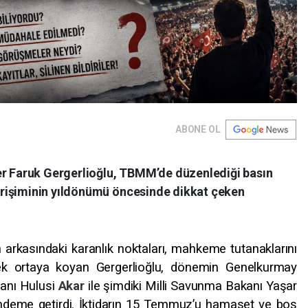
ABONE OL
er Faruk Gergerlioğlu, TBMM’de düzenlediği basın
rişiminin yıldönümü öncesinde dikkat çeken
 arkasındaki karanlık noktaları, mahkeme tutanaklarını
k tek ortaya koyan Gergerlioğlu, dönemin Genelkurmay
kanı Hulusi
Akar
ile şimdiki Milli Savunma Bakanı Yaşar
ündeme getirdi. İktidarın 15 Temmuz’u hamaset ve boş