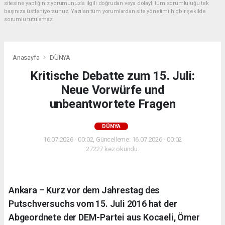
sitesine yaptığınız yorumunuzla ilgili doğrudan veya dolaylı tüm sorumluluğu tek
başınıza üstleniyorsunuz. Yazılan tüm yorumlardan site yönetimi hiçbir şekilde
sorumlu tutulamaz.
Anasayfa
DÜNYA
Kritische Debatte zum 15. Juli:
Neue Vorwürfe und
unbeantwortete Fragen
DÜNYA
16.07.2026 - 00:02, Güncelleme: 16.07.2026 - 00:02
27227 kez okundu.
Ankara – Kurz vor dem Jahrestag des
Putschversuchs vom 15. Juli 2016 hat der
Abgeordnete der DEM-Partei aus Kocaeli, Ömer