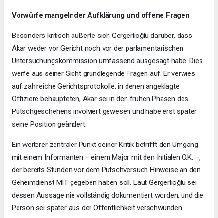
Vorwürfe mangelnder Aufklärung und offene Fragen
Besonders kritisch äußerte sich Gergerlioğlu darüber, dass
Akar weder vor Gericht noch vor der parlamentarischen
Untersuchungskommission umfassend ausgesagt habe. Dies
werfe aus seiner Sicht grundlegende Fragen auf. Er verwies
auf zahlreiche Gerichtsprotokolle, in denen angeklagte
Offiziere behaupteten, Akar sei in den frühen Phasen des
Putschgeschehens involviert gewesen und habe erst später
seine Position geändert.
Ein weiterer zentraler Punkt seiner Kritik betrifft den Umgang
mit einem Informanten – einem Major mit den Initialen O.K. –,
der bereits Stunden vor dem Putschversuch Hinweise an den
Geheimdienst MIT gegeben haben soll. Laut Gergerlioğlu sei
dessen Aussage nie vollständig dokumentiert worden, und die
Person sei später aus der Öffentlichkeit verschwunden.