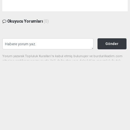
Okuyucu Yorumları
(0)
Gönder
Yorum yazarak Topluluk Kuralları’nı kabul etmiş bulunuyor ve burdurilkadim.com
sitesine yaptığınız yorumunuzla ilgili doğrudan veya dolaylı tüm sorumluluğu tek
başınıza üstleniyorsunuz. Yazılan tüm yorumlardan site yönetimi hiçbir şekilde
sorumlu tutulamaz.
haber paketi
haber scripti
haber yazılımı
Tüm hakları saklı tutulmaktadır.Copyright 2026©
Haber Yazılımı:
Web Aksiyon ®