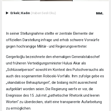
Erkek
|
Kadın
(Haberi Sesli Oku)
In seiner Stellungnahme stellte er zentrale Elemente der
offiziellen Darstellung infrage und erhob schwere Vorwürfe
gegen hochrangige Militär- und Regierungsvertreter.
Gergerlioğlu bezeichnete den ehemaligen Generalstabschef
und früheren Verteidigungsminister Hulusi Akar als
„Schlüsselperson“ sowohl im Kontext des Putschversuchs als
auch des sogenannten Roboski-Vorfalls. Ihm zufolge gebe es
„skandalöse Behauptungen“, die bislang nicht ausreichend
aufgeklärt worden seien. Die Regierung werfe er vor, die
Ereignisse des 15. Juli mit „pathetischer Rhetorik und leeren
Worten“ zu überdecken, statt eine transparente Aufarbeitung
zu ermöglichen.