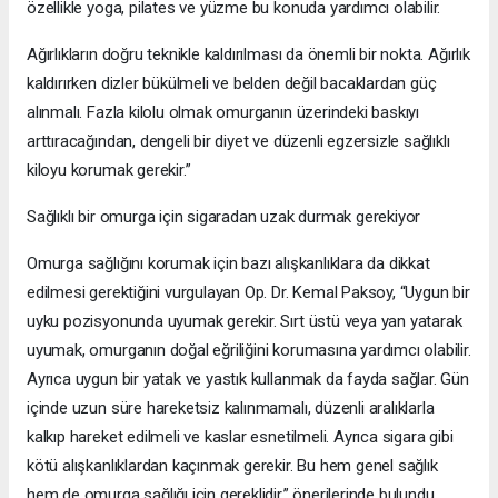
özellikle yoga, pilates ve yüzme bu konuda yardımcı olabilir.
Ağırlıkların doğru teknikle kaldırılması da önemli bir nokta. Ağırlık
kaldırırken dizler bükülmeli ve belden değil bacaklardan güç
alınmalı. Fazla kilolu olmak omurganın üzerindeki baskıyı
arttıracağından, dengeli bir diyet ve düzenli egzersizle sağlıklı
kiloyu korumak gerekir.”
Sağlıklı bir omurga için sigaradan uzak durmak gerekiyor
Omurga sağlığını korumak için bazı alışkanlıklara da dikkat
edilmesi gerektiğini vurgulayan Op. Dr. Kemal Paksoy, “Uygun bir
uyku pozisyonunda uyumak gerekir. Sırt üstü veya yan yatarak
uyumak, omurganın doğal eğriliğini korumasına yardımcı olabilir.
Ayrıca uygun bir yatak ve yastık kullanmak da fayda sağlar. Gün
içinde uzun süre hareketsiz kalınmamalı, düzenli aralıklarla
kalkıp hareket edilmeli ve kaslar esnetilmeli. Ayrıca sigara gibi
kötü alışkanlıklardan kaçınmak gerekir. Bu hem genel sağlık
hem de omurga sağlığı için gereklidir.” önerilerinde bulundu.