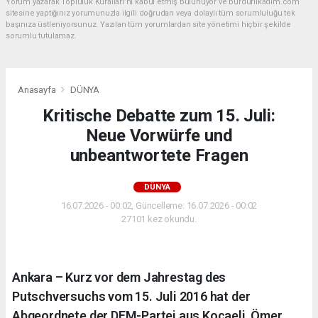
Yorum yazarak Topluluk Kuralları’nı kabul etmiş bulunuyor ve burdurilkadim.com
sitesine yaptığınız yorumunuzla ilgili doğrudan veya dolaylı tüm sorumluluğu tek
başınıza üstleniyorsunuz. Yazılan tüm yorumlardan site yönetimi hiçbir şekilde
sorumlu tutulamaz.
Anasayfa
DÜNYA
Kritische Debatte zum 15. Juli:
Neue Vorwürfe und
unbeantwortete Fragen
DÜNYA
16.07.2026 - 00:02, Güncelleme: 16.07.2026 - 00:02
27101 kez okundu.
Ankara – Kurz vor dem Jahrestag des
Putschversuchs vom 15. Juli 2016 hat der
Abgeordnete der DEM-Partei aus Kocaeli, Ömer