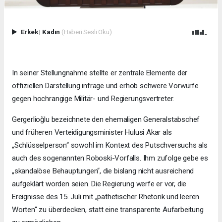
Erkek
|
Kadın
(Haberi Sesli Oku)
In seiner Stellungnahme stellte er zentrale Elemente der
offiziellen Darstellung infrage und erhob schwere Vorwürfe
gegen hochrangige Militär- und Regierungsvertreter.
Gergerlioğlu bezeichnete den ehemaligen Generalstabschef
und früheren Verteidigungsminister Hulusi Akar als
„Schlüsselperson“ sowohl im Kontext des Putschversuchs als
auch des sogenannten Roboski-Vorfalls. Ihm zufolge gebe es
„skandalöse Behauptungen“, die bislang nicht ausreichend
aufgeklärt worden seien. Die Regierung werfe er vor, die
Ereignisse des 15. Juli mit „pathetischer Rhetorik und leeren
Worten“ zu überdecken, statt eine transparente Aufarbeitung