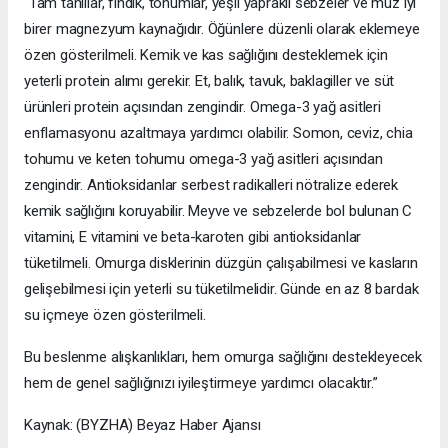
“Tam tahıllar, fındık, tohumlar, yeşil yapraklı sebzeler ve muz iyi
birer magnezyum kaynağıdır. Öğünlere düzenli olarak eklemeye
özen gösterilmeli. Kemik ve kas sağlığını desteklemek için
yeterli protein alımı gerekir. Et, balık, tavuk, baklagiller ve süt
ürünleri protein açısından zengindir. Omega-3 yağ asitleri
enflamasyonu azaltmaya yardımcı olabilir. Somon, ceviz, chia
tohumu ve keten tohumu omega-3 yağ asitleri açısından
zengindir. Antioksidanlar serbest radikalleri nötralize ederek
kemik sağlığını koruyabilir. Meyve ve sebzelerde bol bulunan C
vitamini, E vitamini ve beta-karoten gibi antioksidanlar
tüketilmeli. Omurga disklerinin düzgün çalışabilmesi ve kasların
gelişebilmesi için yeterli su tüketilmelidir. Günde en az 8 bardak
su içmeye özen gösterilmeli.
Bu beslenme alışkanlıkları, hem omurga sağlığını destekleyecek
hem de genel sağlığınızı iyileştirmeye yardımcı olacaktır.”
Kaynak: (BYZHA) Beyaz Haber Ajansı