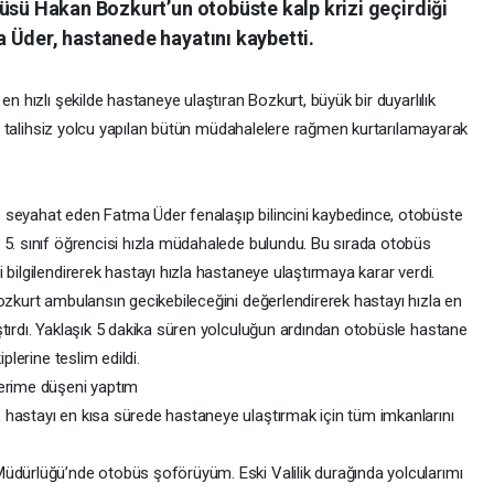
üsü Hakan Bozkurt’un otobüste kalp krizi geçirdiği
 Üder, hastanede hayatını kaybetti.
en hızlı şekilde hastaneye ulaştıran Bozkurt, büyük bir duyarlılık
len talihsiz yolcu yapılan bütün müdahalelere rağmen kurtarılamayarak
 seyahat eden Fatma Üder fenalaşıp bilincini kaybedince, otobüste
 5. sınıf öğrencisi hızla müdahalede bulundu. Bu sırada otobüs
 bilgilendirerek hastayı hızla hastaneye ulaştırmaya karar verdi.
ozkurt ambulansın gecikebileceğini değerlendirerek hastayı hızla en
ştırdı. Yaklaşık 5 dakika süren yolculuğun ardından otobüsle hastane
plerine teslim edildi.
zerime düşeni yaptım
hastayı en kısa sürede hastaneye ulaştırmak için tüm imkanlarını
Müdürlüğü’nde otobüs şoförüyüm. Eski Valilik durağında yolcularımı