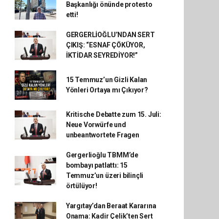
Başkanlığı önünde protesto
etti!
GERGERLİOĞLU’NDAN SERT
ÇIKIŞ: “ESNAF ÇÖKÜYOR,
İKTİDAR SEYREDİYOR!”
15 Temmuz’un Gizli Kalan
Yönleri Ortaya mı Çıkıyor?
Kritische Debatte zum 15. Juli:
Neue Vorwürfe und
unbeantwortete Fragen
Gergerlioğlu TBMM’de
bombayı patlattı: 15
Temmuz’un üzeri bilinçli
örtülüyor!
Yargıtay’dan Beraat Kararına
Onama: Kadir Çelik’ten Sert