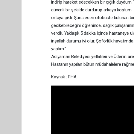
indirip hareket edecekken bir çığlık duydum. 
güvenli bir şekilde durdurup arkaya koştum. Y
ortaya çıktı. Şans eseri otobüste bulunan b
gecikebileceğini öğrenince, sağlık çalışanı
verdik. Yaklaşık 5 dakika içinde hastaneye u
inşallah durumu iyi olur. Şoförlük hayatımda
yaptım.”
Adıyaman Belediyesi yetkilileri ve Üder’in ail
Hastanın yapılan bütün müdahalelere rağmen 
Kaynak : PHA