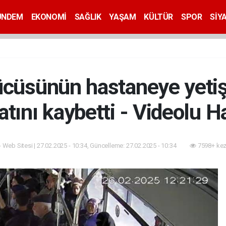
ÜNDEM
EKONOMİ
SAĞLIK
YAŞAM
KÜLTÜR
SPOR
SİY
cüsünün hastaneye yetişt
atını kaybetti - Videolu H
- Web Sitesi | 27.02.2025 - 10:34, Güncelleme: 27.02.2025 - 10:34
7598+ kez