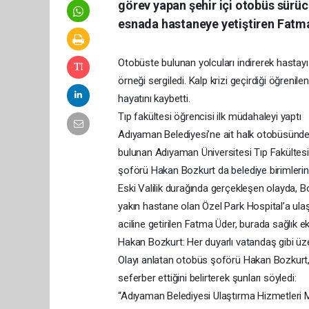
görev yapan şehir içi otobüs sürüc
esnada hastaneye yetiştiren Fatma
Otobüste bulunan yolcuları indirerek hastayı 
örneği sergiledi. Kalp krizi geçirdiği öğreni
hayatını kaybetti.
Tıp fakültesi öğrencisi ilk müdahaleyi yaptı
Adıyaman Belediyesi’ne ait halk otobüsünde
bulunan Adıyaman Üniversitesi Tıp Fakültesi
şoförü Hakan Bozkurt da belediye birimlerini
Eski Valilik durağında gerçekleşen olayda, B
yakın hastane olan Özel Park Hospital’a ula
aciline getirilen Fatma Üder, burada sağlık eki
Hakan Bozkurt: Her duyarlı vatandaş gibi ü
Olayı anlatan otobüs şoförü Hakan Bozkurt, 
seferber ettiğini belirterek şunları söyledi:
“Adıyaman Belediyesi Ulaştırma Hizmetleri 