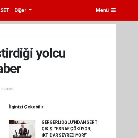
ASET
Diğer
Menü
irdiği yolcu
aber
 okundu.
İlginizi Çekebilir
GERGERLİOĞLU’NDAN SERT
ÇIKIŞ: “ESNAF ÇÖKÜYOR,
İKTİDAR SEYREDİYOR!”