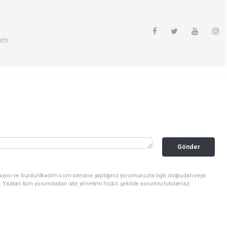
com
Gönder
nuyor ve burdurilkadim.com sitesine yaptığınız yorumunuzla ilgili doğrudan veya
. Yazılan tüm yorumlardan site yönetimi hiçbir şekilde sorumlu tutulamaz.