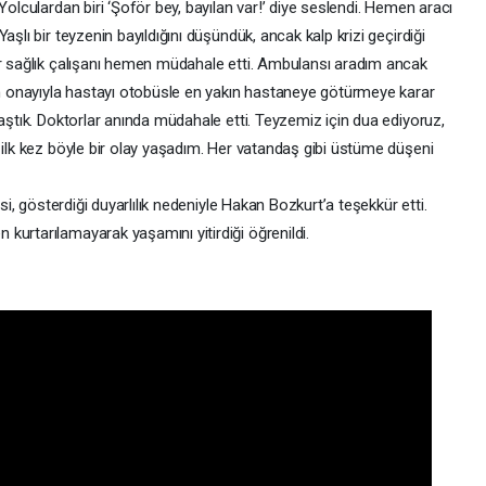
Yolculardan biri ‘Şoför bey, bayılan var!’ diye seslendi. Hemen aracı
aşlı bir teyzenin bayıldığını düşündük, ancak kalp krizi geçirdiği
ir sağlık çalışanı hemen müdahale etti. Ambulansı aradım ancak
nın onayıyla hastayı otobüsle en yakın hastaneye götürmeye karar
laştık. Doktorlar anında müdahale etti. Teyzemiz için dua ediyoruz,
 ilk kez böyle bir olay yaşadım. Her vatandaş gibi üstüme düşeni
esi, gösterdiği duyarlılık nedeniyle Hakan Bozkurt’a teşekkür etti.
kurtarılamayarak yaşamını yitirdiği öğrenildi.