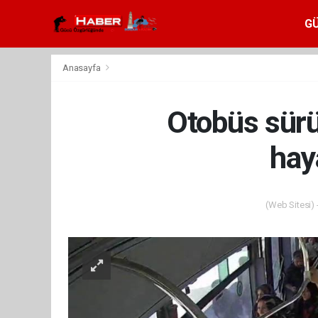
G
Anasayfa
Otobüs sürü
hay
(Web Sitesi) 