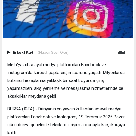
Erkek
|
Kadın
(Haberi Sesli Oku)
Meta'ya ait sosyal medya platformları Facebook ve
Instagram'da küresel çapta erişim sorunu yaşadı. Milyonlarca
kullanıcı hesaplarına yaklaşık bir saat boyunca giriş
yapamazken, akış yenileme ve mesajlaşma hizmetlerinde de
aksaklıklar meydana geldi.
BURSA (İGFA) - Dünyanın en yaygın kullanılan sosyal medya
platformları Facebook ve Instagram, 19 Temmuz 2026 Pazar
günü dünya genelinde teknik bir erişim sorunuyla karşı karşıya
kaldı.