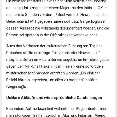
Ein weiterer zentraler Punkt seiner Kritik betrifft den Umgang
mit einem Informanten – einem Major mit den Initialen O.K. –,
der bereits Stunden vor dem Putschversuch Hinweise an den
Geheimdienst MIT gegeben haben soll. Laut Gergerlioğlu sei
dessen Aussage nie vollständig dokumentiert worden, und die
Person sei später aus der Öffentlichkeit verschwunden.
Auch das Verhalten der militärischen Führung am Tag des
Putsches stellte er infrage. Trotz konkreter Hinweise auf
mögliche Gefahren – darunter ein angeblicher Entführungsplan
gegen den MIT-Chef Hakan Fidan – seien keine sofortigen
militärischen Maßnahmen ergriffen worden. „Ein einziger
Befehl hätte ausgereicht, um alles zu stoppen“, erklärte
Gergerlioğlu.
Unklare Abläufe und widersprüchliche Darstellungen
Besondere Aufmerksamkeit widmete der Abgeordnete einem
mehrstündigen Treffen zwischen Akar und Fidan am Abend