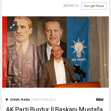
ABONE OL
Erkek
|
Kadın
(Haberi Sesli Oku)
AK Parti Burdur İl Başkanı Mustafa