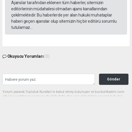
Ajanslar tarafından eklenen tüm haberler, sitemizin
editörlerinin müdahalesi olmadan ajans kanallarından
çekilmektedir. Bu haberlerde yer alan hukuki muhataplar
haberi geçen ajanslar olup sitemizin hiç bir editörü sorumlu
tutulamaz...
Okuyucu Yorumları
(0)
Gönder
Yorum yazarak Topluluk Kuralları’nı kabul etmiş bulunuyor ve burdurilkadim.com
sitesine yaptığınız yorumunuzla ilgili doğrudan veya dolaylı tüm sorumluluğu tek
başınıza üstleniyorsunuz. Yazılan tüm yorumlardan site yönetimi hiçbir şekilde
sorumlu tutulamaz.