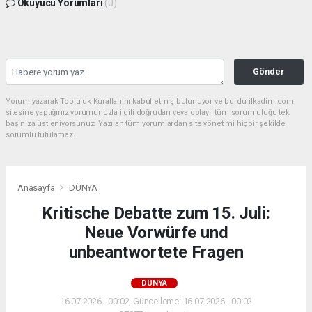
Okuyucu Yorumları
(0)
Gönder
Yorum yazarak Topluluk Kuralları’nı kabul etmiş bulunuyor ve burdurilkadim.com
sitesine yaptığınız yorumunuzla ilgili doğrudan veya dolaylı tüm sorumluluğu tek
başınıza üstleniyorsunuz. Yazılan tüm yorumlardan site yönetimi hiçbir şekilde
sorumlu tutulamaz.
Anasayfa
DÜNYA
Kritische Debatte zum 15. Juli:
Neue Vorwürfe und
unbeantwortete Fragen
DÜNYA
16.07.2026 - 00:02, Güncelleme: 16.07.2026 - 00:02