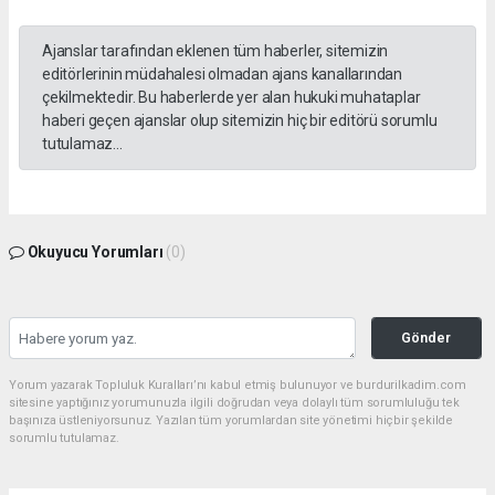
Ajanslar tarafından eklenen tüm haberler, sitemizin
editörlerinin müdahalesi olmadan ajans kanallarından
çekilmektedir. Bu haberlerde yer alan hukuki muhataplar
haberi geçen ajanslar olup sitemizin hiç bir editörü sorumlu
tutulamaz...
Okuyucu Yorumları
(0)
Gönder
Yorum yazarak Topluluk Kuralları’nı kabul etmiş bulunuyor ve burdurilkadim.com
sitesine yaptığınız yorumunuzla ilgili doğrudan veya dolaylı tüm sorumluluğu tek
başınıza üstleniyorsunuz. Yazılan tüm yorumlardan site yönetimi hiçbir şekilde
sorumlu tutulamaz.