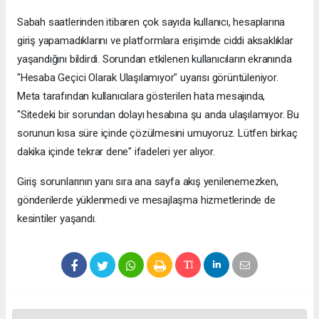
Sabah saatlerinden itibaren çok sayıda kullanıcı, hesaplarına
giriş yapamadıklarını ve platformlara erişimde ciddi aksaklıklar
yaşandığını bildirdi. Sorundan etkilenen kullanıcıların ekranında
"Hesaba Geçici Olarak Ulaşılamıyor" uyarısı görüntüleniyor.
Meta tarafından kullanıcılara gösterilen hata mesajında,
"Sitedeki bir sorundan dolayı hesabına şu anda ulaşılamıyor. Bu
sorunun kısa süre içinde çözülmesini umuyoruz. Lütfen birkaç
dakika içinde tekrar dene" ifadeleri yer alıyor.
Giriş sorunlarının yanı sıra ana sayfa akış yenilenemezken,
gönderilerde yüklenmedi ve mesajlaşma hizmetlerinde de
kesintiler yaşandı.