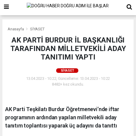
Anasayfa
SİYASET
AK PARTİ BURDUR İL BAŞKANLIĞI
TARAFINDAN MİLLETVEKİLİ ADAY
TANITIMI YAPTI
SİYASET
13.04.2023 - 10:22, Güncelleme: 13.04.2023 - 10:22
8482+ kez okundu.
AK Parti Teşkilatı Burdur Öğretmenevi’nde iftar
programının ardından yapılan milletvekili aday
tanıtım toplantısı yaparak üç adayını da tanıttı