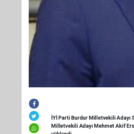
İYİ Parti Burdur Milletvekili Aday
Milletvekili Adayı Mehmet Akif Er
yüklendi.