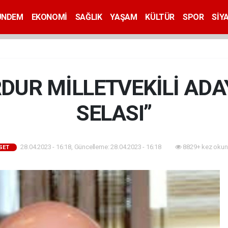
ÜNDEM
EKONOMİ
SAĞLIK
YAŞAM
KÜLTÜR
SPOR
SİY
RDUR MİLLETVEKİLİ ADA
SELASI”
28.04.2023 - 16:18, Güncelleme: 28.04.2023 - 16:18
8829+ kez okun
SET