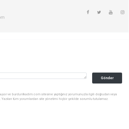
com
Gönder
nuyor ve burdurilkadim.com sitesine yaptığınız yorumunuzla ilgili doğrudan veya
. Yazılan tüm yorumlardan site yönetimi hiçbir şekilde sorumlu tutulamaz.