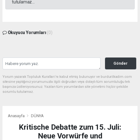
tutulamaz...
Okuyucu Yorumları
(0)
Gönder
Yorum yazarak Topluluk Kuralları’nı kabul etmiş bulunuyor ve burdurilkadim.com
sitesine yaptığınız yorumunuzla ilgili doğrudan veya dolaylı tüm sorumluluğu tek
başınıza üstleniyorsunuz. Yazılan tüm yorumlardan site yönetimi hiçbir şekilde
sorumlu tutulamaz.
Anasayfa
DÜNYA
Kritische Debatte zum 15. Juli:
Neue Vorwürfe und