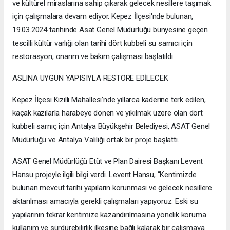
ve kültürel miraslarına sahip çıkarak gelecek nesillere taşımak
için çalışmalara devam ediyor. Kepez İlçesi'nde bulunan,
19.03.2024 tarihinde Asat Genel Müdürlüğü bünyesine geçen
tescilli kültür varlığı olan tarihi dört kubbeli su sarnıcı için
restorasyon, onarım ve bakım çalışması başlatıldı.
ASLINA UYGUN YAPISIYLA RESTORE EDİLECEK
Kepez İlçesi Kızıllı Mahallesi’nde yıllarca kaderine terk edilen,
kaçak kazılarla harabeye dönen ve yıkılmak üzere olan dört
kubbeli sarnıç için Antalya Büyükşehir Belediyesi, ASAT Genel
Müdürlüğü ve Antalya Valiliği ortak bir proje başlattı.
ASAT Genel Müdürlüğü Etüt ve Plan Dairesi Başkanı Levent
Hansu projeyle ilgili bilgi verdi. Levent Hansu, “Kentimizde
bulunan mevcut tarihi yapıların korunması ve gelecek nesillere
aktarılması amacıyla gerekli çalışmaları yapıyoruz. Eski su
yapılarının tekrar kentimize kazandırılmasına yönelik koruma
kullanım ve sürdürebilirlik ilkesine bağlı kalarak bir çalışmaya