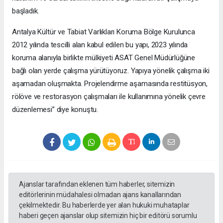
başladık.
Antalya Kültür ve Tabiat Varlıkları Koruma Bölge Kurulunca
2012 yılında tescilli alan kabul edilen bu yapı, 2023 yılında
koruma alanıyla birlikte mülkiyeti ASAT Genel Müdürlüğüne
bağlı olan yerde çalışma yürütüyoruz. Yapıya yönelik çalışma iki
aşamadan oluşmakta. Projelendirme aşamasında restitüsyon,
rölöve ve restorasyon çalışmaları ile kullanımına yönelik çevre
düzenlemesi” diye konuştu.
Ajanslar tarafından eklenen tüm haberler, sitemizin
editörlerinin müdahalesi olmadan ajans kanallarından
çekilmektedir. Bu haberlerde yer alan hukuki muhataplar
haberi geçen ajanslar olup sitemizin hiç bir editörü sorumlu