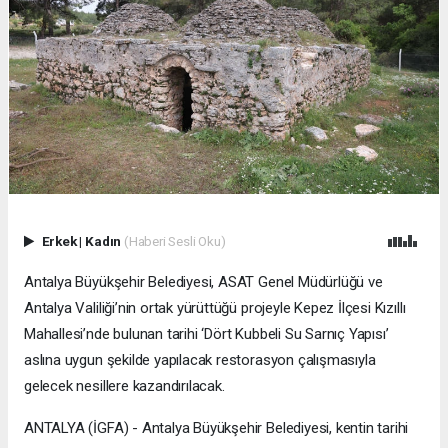
Erkek
|
Kadın
(Haberi Sesli Oku)
Antalya Büyükşehir Belediyesi, ASAT Genel Müdürlüğü ve
Antalya Valiliği’nin ortak yürüttüğü projeyle Kepez İlçesi Kızıllı
Mahallesi’nde bulunan tarihi ‘Dört Kubbeli Su Sarnıç Yapısı’
aslına uygun şekilde yapılacak restorasyon çalışmasıyla
gelecek nesillere kazandırılacak.
ANTALYA (İGFA) - Antalya Büyükşehir Belediyesi, kentin tarihi