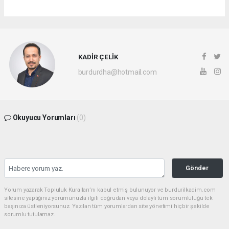
KADİR ÇELİK
burdurdha@hotmail.com
Okuyucu Yorumları
(0)
Gönder
Yorum yazarak Topluluk Kuralları’nı kabul etmiş bulunuyor ve burdurilkadim.com
sitesine yaptığınız yorumunuzla ilgili doğrudan veya dolaylı tüm sorumluluğu tek
başınıza üstleniyorsunuz. Yazılan tüm yorumlardan site yönetimi hiçbir şekilde
sorumlu tutulamaz.