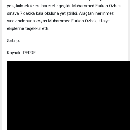
yetiştirilmek üzere harekete geçildi. Muhammed Furkan Özbek,
sınava 7 dakika kala okuluna yetiştirildi. Araçtan iner inmez
sınav salonuna koşan Muhammed Furkan Özbek, itfaiye
ekiplerine teşekkür etti.
&nbsp;
Kaynak : PERRE