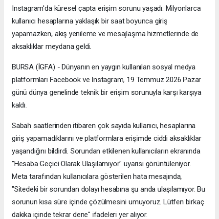
Instagram'da küresel çapta erişim sorunu yaşadı. Milyonlarca
kullanıcı hesaplarına yaklaşık bir saat boyunca giriş
yapamazken, akış yenileme ve mesajlaşma hizmetlerinde de
aksaklıklar meydana geldi.
BURSA (İGFA) - Dünyanın en yaygın kullanılan sosyal medya
platformları Facebook ve Instagram, 19 Temmuz 2026 Pazar
günü dünya genelinde teknik bir erişim sorunuyla karşı karşıya
kaldı.
Sabah saatlerinden itibaren çok sayıda kullanıcı, hesaplarına
giriş yapamadıklarını ve platformlara erişimde ciddi aksaklıklar
yaşandığını bildirdi. Sorundan etkilenen kullanıcıların ekranında
"Hesaba Geçici Olarak Ulaşılamıyor" uyarısı görüntüleniyor.
Meta tarafından kullanıcılara gösterilen hata mesajında,
"Sitedeki bir sorundan dolayı hesabına şu anda ulaşılamıyor. Bu
sorunun kısa süre içinde çözülmesini umuyoruz. Lütfen birkaç
dakika içinde tekrar dene" ifadeleri yer alıyor.