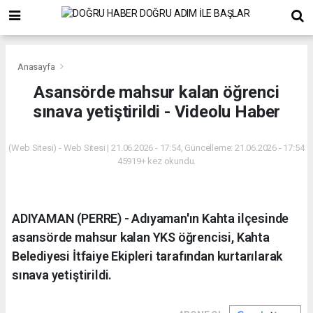
Anasayfa
Asansörde mahsur kalan öğrenci
sınava yetiştirildi - Videolu Haber
(Web Sitesi) - Web Sitesi | 21.06.2026 - 17:54, Güncelleme: 21.06.2026 - 17:54
45919+ kez okundu.
ADIYAMAN (PERRE) - Adıyaman'ın Kahta ilçesinde
asansörde mahsur kalan YKS öğrencisi, Kahta
Belediyesi İtfaiye Ekipleri tarafından kurtarılarak
sınava yetiştirildi.