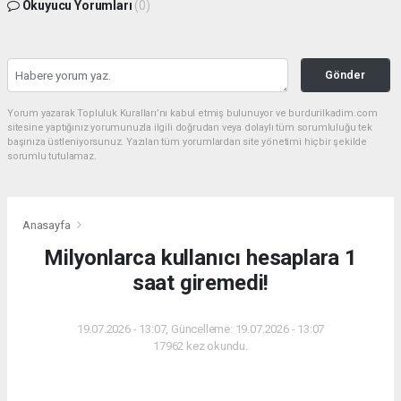
Okuyucu Yorumları
(0)
Gönder
Yorum yazarak Topluluk Kuralları’nı kabul etmiş bulunuyor ve burdurilkadim.com
sitesine yaptığınız yorumunuzla ilgili doğrudan veya dolaylı tüm sorumluluğu tek
başınıza üstleniyorsunuz. Yazılan tüm yorumlardan site yönetimi hiçbir şekilde
sorumlu tutulamaz.
Anasayfa
Milyonlarca kullanıcı hesaplara 1
saat giremedi!
19.07.2026 - 13:07, Güncelleme: 19.07.2026 - 13:07
17962 kez okundu.