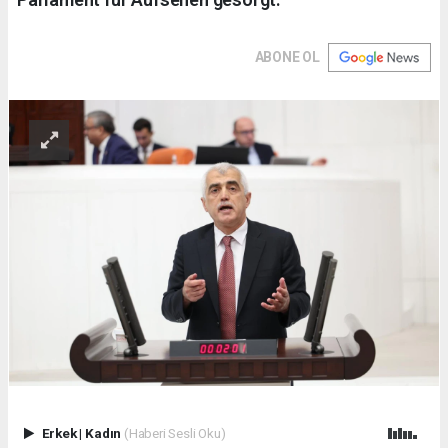
ABONE OL
Erkek
|
Kadın
(Haberi Sesli Oku)