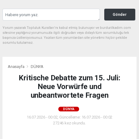
Gönder
Yorum yazarak Topluluk Kuralları’nı kabul etmiş bulunuyor ve burdurilkadim.com
sitesine yaptığınız yorumunuzla ilgili doğrudan veya dolaylı tüm sorumluluğu tek
başınıza üstleniyorsunuz. Yazılan tüm yorumlardan site yönetimi hiçbir şekilde
sorumlu tutulamaz.
Anasayfa
DÜNYA
Kritische Debatte zum 15. Juli:
Neue Vorwürfe und
unbeantwortete Fragen
DÜNYA
16.07.2026 - 00:02, Güncelleme: 16.07.2026 - 00:02
27246 kez okundu.