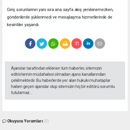
Giriş sorunlarının yanı sıra ana sayfa akış yenilenemezken,
gönderilerde yüklenmedi ve mesajlaşma hizmetlerinde de
kesintiler yaşandı.
Ajanslar tarafından eklenen tüm haberler, sitemizin
editörlerinin müdahalesi olmadan ajans kanallarından
çekilmektedir. Bu haberlerde yer alan hukuki muhataplar
haberi geçen ajanslar olup sitemizin hiç bir editörü sorumlu
tutulamaz...
Okuyucu Yorumları
(0)