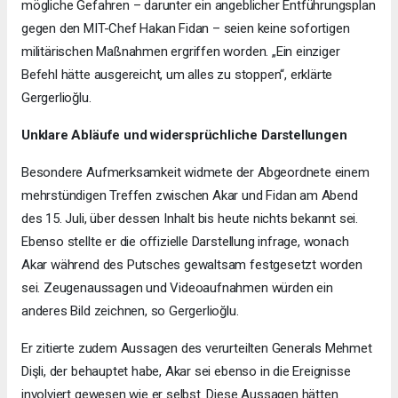
mögliche Gefahren – darunter ein angeblicher Entführungsplan
gegen den MIT-Chef Hakan Fidan – seien keine sofortigen
militärischen Maßnahmen ergriffen worden. „Ein einziger
Befehl hätte ausgereicht, um alles zu stoppen“, erklärte
Gergerlioğlu.
Unklare Abläufe und widersprüchliche Darstellungen
Besondere Aufmerksamkeit widmete der Abgeordnete einem
mehrstündigen Treffen zwischen Akar und Fidan am Abend
des 15. Juli, über dessen Inhalt bis heute nichts bekannt sei.
Ebenso stellte er die offizielle Darstellung infrage, wonach
Akar während des Putsches gewaltsam festgesetzt worden
sei. Zeugenaussagen und Videoaufnahmen würden ein
anderes Bild zeichnen, so Gergerlioğlu.
Er zitierte zudem Aussagen des verurteilten Generals Mehmet
Dişli, der behauptet habe, Akar sei ebenso in die Ereignisse
involviert gewesen wie er selbst. Diese Aussagen hätten