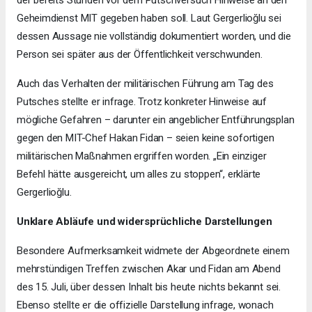
der bereits Stunden vor dem Putschversuch Hinweise an den
Geheimdienst MIT gegeben haben soll. Laut Gergerlioğlu sei
dessen Aussage nie vollständig dokumentiert worden, und die
Person sei später aus der Öffentlichkeit verschwunden.
Auch das Verhalten der militärischen Führung am Tag des
Putsches stellte er infrage. Trotz konkreter Hinweise auf
mögliche Gefahren – darunter ein angeblicher Entführungsplan
gegen den MIT-Chef Hakan Fidan – seien keine sofortigen
militärischen Maßnahmen ergriffen worden. „Ein einziger
Befehl hätte ausgereicht, um alles zu stoppen“, erklärte
Gergerlioğlu.
Unklare Abläufe und widersprüchliche Darstellungen
Besondere Aufmerksamkeit widmete der Abgeordnete einem
mehrstündigen Treffen zwischen Akar und Fidan am Abend
des 15. Juli, über dessen Inhalt bis heute nichts bekannt sei.
Ebenso stellte er die offizielle Darstellung infrage, wonach