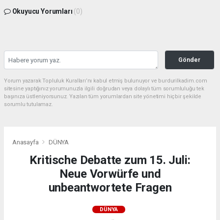
Okuyucu Yorumları
(0)
Gönder
Yorum yazarak Topluluk Kuralları’nı kabul etmiş bulunuyor ve burdurilkadim.com
sitesine yaptığınız yorumunuzla ilgili doğrudan veya dolaylı tüm sorumluluğu tek
başınıza üstleniyorsunuz. Yazılan tüm yorumlardan site yönetimi hiçbir şekilde
sorumlu tutulamaz.
Anasayfa
DÜNYA
Kritische Debatte zum 15. Juli:
Neue Vorwürfe und
unbeantwortete Fragen
DÜNYA