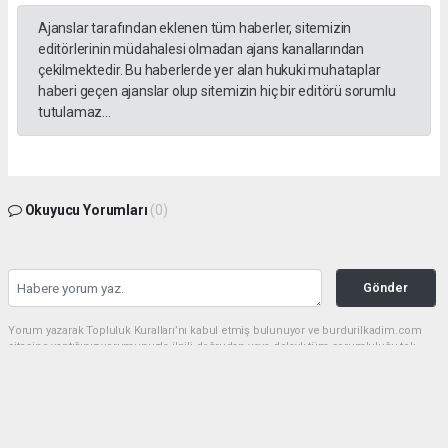
Ajanslar tarafından eklenen tüm haberler, sitemizin
editörlerinin müdahalesi olmadan ajans kanallarından
çekilmektedir. Bu haberlerde yer alan hukuki muhataplar
haberi geçen ajanslar olup sitemizin hiç bir editörü sorumlu
tutulamaz...
Okuyucu Yorumları
(0)
Gönder
Yorum yazarak Topluluk Kuralları’nı kabul etmiş bulunuyor ve burdurilkadim.com
sitesine yaptığınız yorumunuzla ilgili doğrudan veya dolaylı tüm sorumluluğu tek
başınıza üstleniyorsunuz. Yazılan tüm yorumlardan site yönetimi hiçbir şekilde
sorumlu tutulamaz.