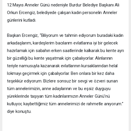
12 Mayıs Anneler Günü nedeniyle Burdur Belediye Başkanı Ali
Orkun Ercengiz, belediyede çalışan kadın personelin Anneler
günlerini kutladı.
Başkan Ercengiz, “Biliyorum ve tahmin ediyorum buradaki kadın
arkadaşlarım, kardeşlerim bacılarım evlatlarına iyi bir gelecek
hazırlamak için sabahın erken saatlerinde kalkarak bu kente ayrı
bir güzelliği bu kente yaşatmak için çabalıyorlar. Alınlarının
teriyle namusuyla kazanarak evlatlarının kursaklarından helal
lokmayı geçirmek için çabalıyorlar. Ben onlara bir kez daha
teşekkür ediyorum. Bizlere sonsuz bir sevgi ve özveri sunan
tüm annelerimizin, anne adaylarının ve bu eşsiz duyguyu
yüreklerinde taşıyan tüm kadınlarımızın Anneler Günü’nü
kutluyor, kaybettiğimiz tüm annelerimizi de rahmetle anıyorum.”
diye konuştu.