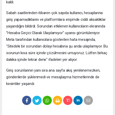
kaldı.
Sabah saatlerinden itibaren çok sayıda kullanıcı, hesaplarına
giriş yapamadıklarını ve platformlara erişimde ciddi aksaklıklar
yaşandığını bildirdi. Sorundan etkilenen kullanıcıların ekranında
"Hesaba Geçici Olarak Ulaşılamıyor" uyarısı görüntüleniyor.
Meta tarafından kullanıcılara gösterilen hata mesajında,
"Sitedeki bir sorundan dolayı hesabına şu anda ulaşılamıyor. Bu
sorunun kısa süre içinde çözülmesini umuyoruz. Lütfen birkaç
dakika içinde tekrar dene" ifadeleri yer alıyor.
Giriş sorunlarının yanı sıra ana sayfa akış yenilenemezken,
gönderilerde yüklenmedi ve mesajlaşma hizmetlerinde de
kesintiler yaşandı.