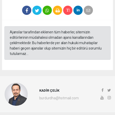
Ajanslar tarafından eklenen tüm haberler, sitemizin
editörlerinin müdahalesi olmadan ajans kanallarından
çekilmektedir. Bu haberlerde yer alan hukuki muhataplar
haberi geçen ajanslar olup sitemizin hiç bir editörü sorumlu
tutulamaz...
KADİR ÇELİK
burdurdha@hotmail.com