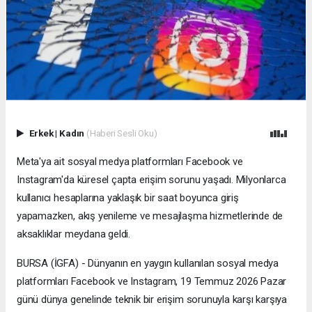
Erkek
|
Kadın
(Haberi Sesli Oku)
Meta'ya ait sosyal medya platformları Facebook ve
Instagram'da küresel çapta erişim sorunu yaşadı. Milyonlarca
kullanıcı hesaplarına yaklaşık bir saat boyunca giriş
yapamazken, akış yenileme ve mesajlaşma hizmetlerinde de
aksaklıklar meydana geldi.
BURSA (İGFA) - Dünyanın en yaygın kullanılan sosyal medya
platformları Facebook ve Instagram, 19 Temmuz 2026 Pazar
günü dünya genelinde teknik bir erişim sorunuyla karşı karşıya