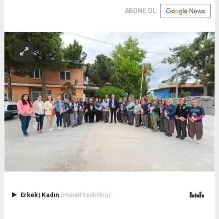
ABONE OL
Erkek
|
Kadın
(Haberi Sesli Oku)