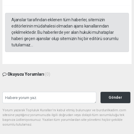
Ajanslar tarafından eklenen tüm haberler, sitemizin
editörlerinin müdahalesi olmadan ajans kanallarından
çekilmektedir. Bu haberlerde yer alan hukuki muhataplar
haberi geçen ajanslar olup sitemizin hiç bir editörü sorumlu
tutulamaz...
Okuyucu Yorumları
(0)
Gönder
Yorum yazarak Topluluk Kuralları’nı kabul etmiş bulunuyor ve burdurilkadim.com
sitesine yaptığınız yorumunuzla ilgili doğrudan veya dolaylı tüm sorumluluğu tek
başınıza üstleniyorsunuz. Yazılan tüm yorumlardan site yönetimi hiçbir şekilde
sorumlu tutulamaz.