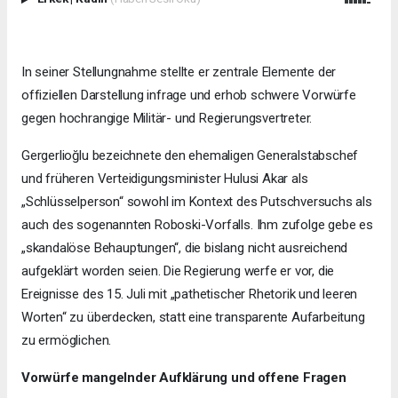
In seiner Stellungnahme stellte er zentrale Elemente der
offiziellen Darstellung infrage und erhob schwere Vorwürfe
gegen hochrangige Militär- und Regierungsvertreter.
Gergerlioğlu bezeichnete den ehemaligen Generalstabschef
und früheren Verteidigungsminister Hulusi Akar als
„Schlüsselperson“ sowohl im Kontext des Putschversuchs als
auch des sogenannten Roboski-Vorfalls. Ihm zufolge gebe es
„skandalöse Behauptungen“, die bislang nicht ausreichend
aufgeklärt worden seien. Die Regierung werfe er vor, die
Ereignisse des 15. Juli mit „pathetischer Rhetorik und leeren
Worten“ zu überdecken, statt eine transparente Aufarbeitung
zu ermöglichen.
Vorwürfe mangelnder Aufklärung und offene Fragen