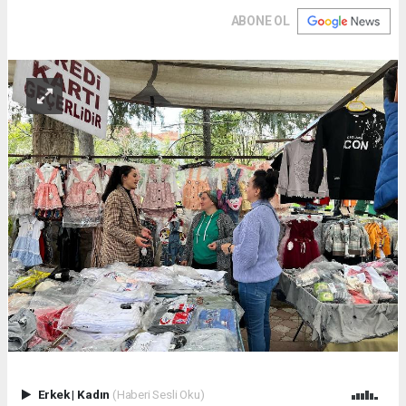
ABONE OL
Erkek
|
Kadın
(Haberi Sesli Oku)