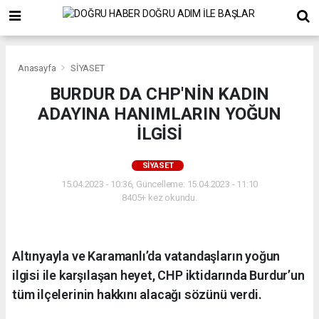
Anasayfa
SİYASET
BURDUR DA CHP'NİN KADIN
ADAYINA HANIMLARIN YOĞUN
İLGİSİ
SİYASET
15.04.2023 - 10:36, Güncelleme: 15.04.2023 - 11:10
8405+ kez okundu.
Altınyayla ve Karamanlı’da vatandaşların yoğun
ilgisi ile karşılaşan heyet, CHP iktidarında Burdur’un
tüm ilçelerinin hakkını alacağı sözünü verdi.