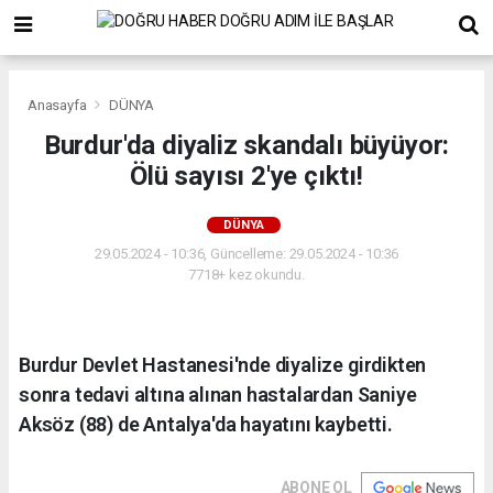
Anasayfa
DÜNYA
Burdur'da diyaliz skandalı büyüyor:
Ölü sayısı 2'ye çıktı!
DÜNYA
29.05.2024 - 10:36, Güncelleme: 29.05.2024 - 10:36
7718+ kez okundu.
Burdur Devlet Hastanesi'nde diyalize girdikten
sonra tedavi altına alınan hastalardan Saniye
Aksöz (88) de Antalya'da hayatını kaybetti.
ABONE OL