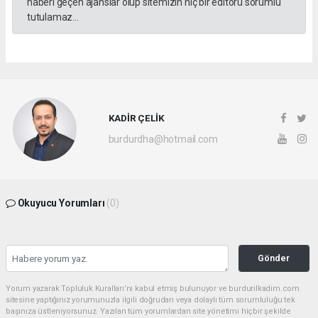
haberi geçen ajanslar olup sitemizin hiç bir editörü sorumlu
tutulamaz...
KADİR ÇELİK
burdurdha@hotmail.com
Okuyucu Yorumları
(0)
Gönder
Yorum yazarak Topluluk Kuralları’nı kabul etmiş bulunuyor ve burdurilkadim.com
sitesine yaptığınız yorumunuzla ilgili doğrudan veya dolaylı tüm sorumluluğu tek
başınıza üstleniyorsunuz. Yazılan tüm yorumlardan site yönetimi hiçbir şekilde