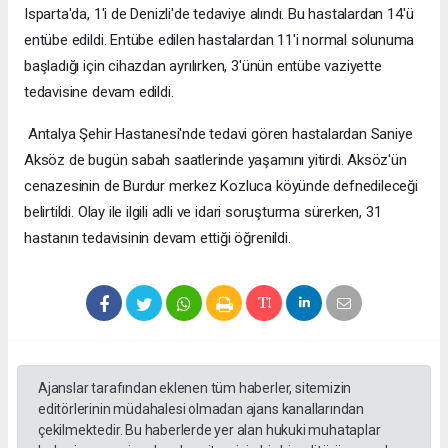
Isparta'da, 1'i de Denizli'de tedaviye alındı. Bu hastalardan 14'ü
entübe edildi. Entübe edilen hastalardan 11'i normal solunuma
başladığı için cihazdan ayrılırken, 3'ünün entübe vaziyette
tedavisine devam edildi.
Antalya Şehir Hastanesi'nde tedavi gören hastalardan Saniye
Aksöz de bugün sabah saatlerinde yaşamını yitirdi. Aksöz'ün
cenazesinin de Burdur merkez Kozluca köyünde defnedileceği
belirtildi. Olay ile ilgili adli ve idari soruşturma sürerken, 31
hastanın tedavisinin devam ettiği öğrenildi.
Ajanslar tarafından eklenen tüm haberler, sitemizin
editörlerinin müdahalesi olmadan ajans kanallarından
çekilmektedir. Bu haberlerde yer alan hukuki muhataplar