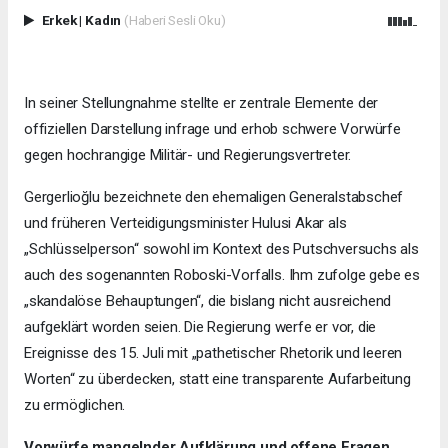
Erkek
|
Kadın
(Haberi Sesli Oku)
In seiner Stellungnahme stellte er zentrale Elemente der
offiziellen Darstellung infrage und erhob schwere Vorwürfe
gegen hochrangige Militär- und Regierungsvertreter.
Gergerlioğlu bezeichnete den ehemaligen Generalstabschef
und früheren Verteidigungsminister Hulusi Akar als
„Schlüsselperson“ sowohl im Kontext des Putschversuchs als
auch des sogenannten Roboski-Vorfalls. Ihm zufolge gebe es
„skandalöse Behauptungen“, die bislang nicht ausreichend
aufgeklärt worden seien. Die Regierung werfe er vor, die
Ereignisse des 15. Juli mit „pathetischer Rhetorik und leeren
Worten“ zu überdecken, statt eine transparente Aufarbeitung
zu ermöglichen.
Vorwürfe mangelnder Aufklärung und offene Fragen