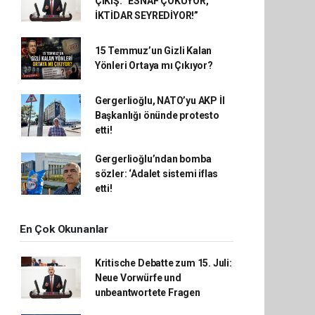
ÇIKIŞ: “ESNAF ÇÖKÜYOR,
İKTİDAR SEYREDİYOR!”
15 Temmuz’un Gizli Kalan
Yönleri Ortaya mı Çıkıyor?
Gergerlioğlu, NATO’yu AKP İl
Başkanlığı önünde protesto
etti!
Gergerlioğlu’ndan bomba
sözler: ‘Adalet sistemi iflas
etti!
En Çok Okunanlar
Kritische Debatte zum 15. Juli:
Neue Vorwürfe und
unbeantwortete Fragen