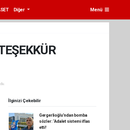
ASET
Diğer
Menü
 TEŞEKKÜR
du.
İlginizi Çekebilir
Gergerlioğlu’ndan bomba
sözler: ‘Adalet sistemi iflas
etti!