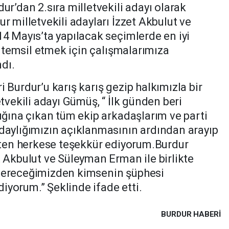
ur’dan 2.sıra milletvekili adayı olarak
r milletvekili adayları İzzet Akbulut ve
14 Mayıs’ta yapılacak seçimlerde en iyi
zi temsil etmek için çalışmalarımıza
ndı.
 Burdur’u karış karış gezip halkımızla bir
etvekili adayı Gümüş, “ İlk günden beri
lığına çıkan tüm ekip arkadaşlarım ve parti
adaylığımızın açıklanmasının ardından arayıp
leten herkese teşekkür ediyorum.Burdur
t Akbulut ve Süleyman Erman ile birlikte
stereceğimizden kimsenin şüphesi
iyorum.” Şeklinde ifade etti.
BURDUR HABERİ