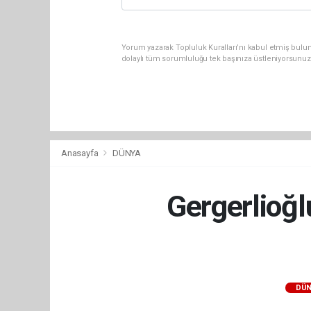
Yorum yazarak Topluluk Kuralları’nı kabul etmiş bulu
dolaylı tüm sorumluluğu tek başınıza üstleniyorsunuz
Anasayfa
DÜNYA
Gergerlioğl
DÜN