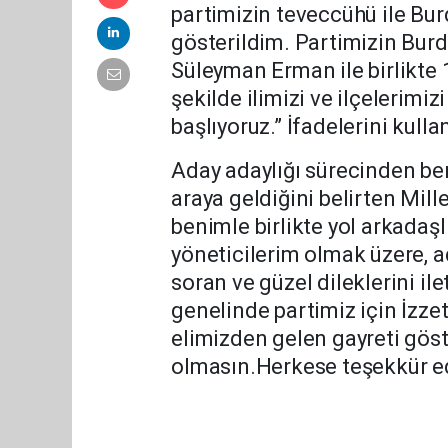
partimizin teveccühü ile Burd
gösterildim. Partimizin Burdu
Süleyman Erman ile birlikte 
şekilde ilimizi ve ilçelerimi
başlıyoruz.” İfadelerini kulla
Aday adaylığı sürecinden beri
araya geldiğini belirten Mill
benimle birlikte yol arkadaş
yöneticilerim olmak üzere, 
soran ve güzel dileklerini i
genelinde partimiz için İzze
elimizden gelen gayreti gö
olmasın.Herkese teşekkür ed