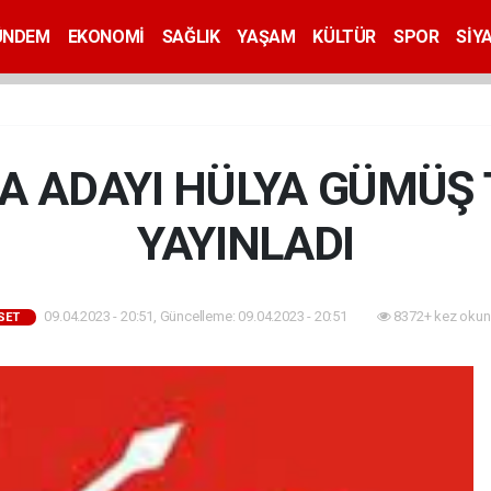
ÜNDEM
EKONOMİ
SAĞLIK
YAŞAM
KÜLTÜR
SPOR
SİY
RA ADAYI HÜLYA GÜMÜŞ
YAYINLADI
09.04.2023 - 20:51, Güncelleme: 09.04.2023 - 20:51
8372+ kez okun
SET