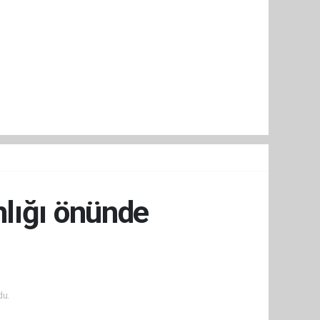
nlığı önünde
du.