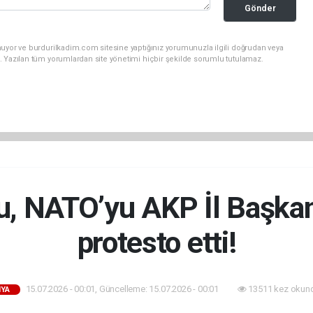
Gönder
nuyor ve burdurilkadim.com sitesine yaptığınız yorumunuzla ilgili doğrudan veya
. Yazılan tüm yorumlardan site yönetimi hiçbir şekilde sorumlu tutulamaz.
u, NATO’yu AKP İl Başka
protesto etti!
15.07.2026 - 00:01, Güncelleme: 15.07.2026 - 00:01
13511 kez okun
YA