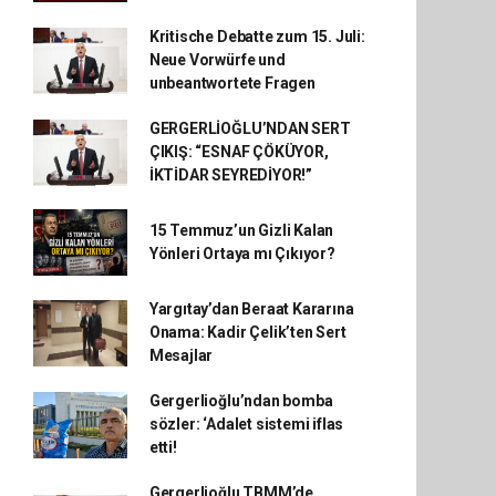
Kritische Debatte zum 15. Juli:
Neue Vorwürfe und
unbeantwortete Fragen
GERGERLİOĞLU’NDAN SERT
ÇIKIŞ: “ESNAF ÇÖKÜYOR,
İKTİDAR SEYREDİYOR!”
15 Temmuz’un Gizli Kalan
Yönleri Ortaya mı Çıkıyor?
Yargıtay’dan Beraat Kararına
Onama: Kadir Çelik’ten Sert
Mesajlar
Gergerlioğlu’ndan bomba
sözler: ‘Adalet sistemi iflas
etti!
Gergerlioğlu TBMM’de