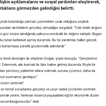
işkin açıklamalarını ve sosyal yardımları eleştirerek,
lukların görmezden gelindiğini belirtti.
n içinde bulunduğu çıkmazı çözmekten uzak olduğunu söyledi.
nulan desteklerin gerçekçi olmadığını vurguladı: "5 bin liralık doğum
ri göz önüne alındığında yalnızca sembolik bir değere sahiptir. Bugün
ı bu tutarı katbekat aşmış durumda. Bu tür yardımlar, halkın gerçek
 kurtarmaya yönelik göstermelik adımlardır."
siz kredi desteğini de eleştiren Doğan, şöyle konuştu: "Gençlerimiz
r. Evlenmek, aile kurmak bir lüks haline gelmiş durumda. Böyle bir
arı yeni borç yüklerinin altına sokmak, sorunu çözmez; daha da
 umut sunmamız gerekiyor."
a çözüm üretmek"
 en temel sorunlarına gerçekçi ve uzun vadeli çözümler üretmek
i sunmak yerine, herkesin insanca yaşayabileceği bir ekonomik düzen
 sorumluluğumuzdur." dedi.