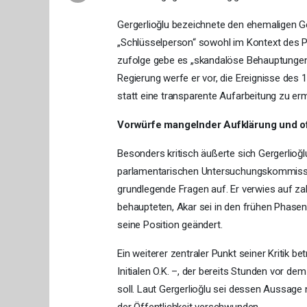
Gergerlioğlu bezeichnete den ehemaligen Ge
„Schlüsselperson“ sowohl im Kontext des 
zufolge gebe es „skandalöse Behauptungen“,
Regierung werfe er vor, die Ereignisse des 
statt eine transparente Aufarbeitung zu er
Vorwürfe mangelnder Aufklärung und o
Besonders kritisch äußerte sich Gergerlioğl
parlamentarischen Untersuchungskommissi
grundlegende Fragen auf. Er verwies auf zah
behaupteten, Akar sei in den frühen Phase
seine Position geändert.
Ein weiterer zentraler Punkt seiner Kritik 
Initialen O.K. –, der bereits Stunden vor
soll. Laut Gergerlioğlu sei dessen Aussage 
der Öffentlichkeit verschwunden.