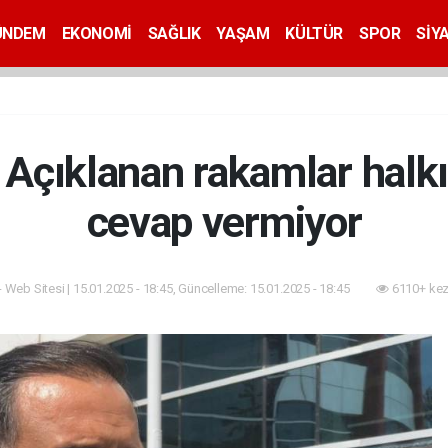
ÜNDEM
EKONOMİ
SAĞLIK
YAŞAM
KÜLTÜR
SPOR
SİY
 Açıklanan rakamlar halkın
cevap vermiyor
- Web Sitesi | 15.01.2025 - 18:45, Güncelleme: 15.01.2025 - 18:45
6110+ kez