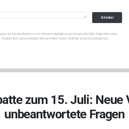
Gönder
nuyor ve burdurilkadim.com sitesine yaptığınız yorumunuzla ilgili doğrudan veya
. Yazılan tüm yorumlardan site yönetimi hiçbir şekilde sorumlu tutulamaz.
batte zum 15. Juli: Neue
unbeantwortete Fragen