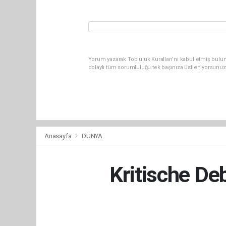
Yorum yazarak Topluluk Kuralları’nı kabul etmiş bulu
dolaylı tüm sorumluluğu tek başınıza üstleniyorsunuz
Anasayfa
DÜNYA
Kritische De