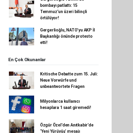
bombayı patlattı: 15
Temmuz’un üzeri bilinçli
örtülüyor!
Gergerlioğlu, NATO’yu AKP İl
Başkanlığı önünde protesto
etti!
En Çok Okunanlar
Kritische Debatte zum 15. Juli:
Neue Vorwürfe und
unbeantwortete Fragen
Milyonlarca kullanıcı
hesaplara 1 saat giremedi!
Özgür Özel’den Anıtkabir’de
‘Yeni Yürüyüş’ mesajı