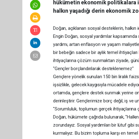
hükümetin ekonomik politikalara il
halkın yaşadığı derin ekonomik zor
Doğan, açıklanan sosyal desteklerin, halkı
Engin Doğan, sosyal yardımlar kapsamında su
yardımı, artan enflasyon ve yaşam maliyetle
bir bebeğin sadece bir aylık temel ihtiyaçlar
ihtiyaçlarına çözüm sunmaktan ziyade, günü
"Gençler borçlandırılarak desteklenemez"
Gençlere yönelik sunulan 150 bin liralık faiz
işsizlikle, gelecek kaygısıyla mücadele ediyo
ortamda, gençlere destek sunmak yerine onl
derinleştirir. Gençlerimize borç değil, iş ve
"Sorumluluk, toplumun gerçek ihtiyaçların
Doğan, hükümete çağrıda bulunarak, "Halkın
zorundayız. Sosyal yardımları bir lütuf gib
kurmalıyız. Bu bizim topluma karşı en temel