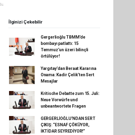
du.
İlginizi Çekebilir
Gergerlioğlu TBMM’de
bombayı patlattı: 15
Temmuz’un üzeri bilinçli
örtülüyor!
Yargıtay’dan Beraat Kararına
Onama: Kadir Çelik’ten Sert
Mesajlar
Kritische Debatte zum 15. Juli:
Neue Vorwürfe und
unbeantwortete Fragen
GERGERLİOĞLU’NDAN SERT
ÇIKIŞ: “ESNAF ÇÖKÜYOR,
İKTİDAR SEYREDİYOR!”