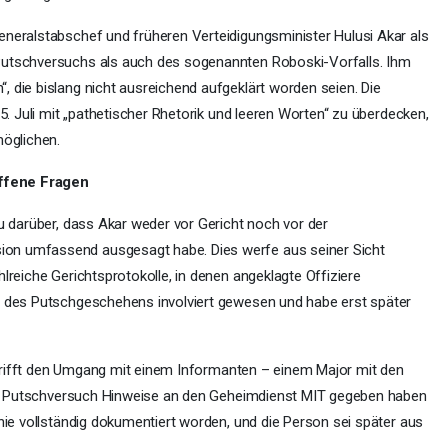
neralstabschef und früheren Verteidigungsminister Hulusi Akar als
Putschversuchs als auch des sogenannten Roboski-Vorfalls. Ihm
 die bislang nicht ausreichend aufgeklärt worden seien. Die
15. Juli mit „pathetischer Rhetorik und leeren Worten“ zu überdecken,
möglichen.
ffene Fragen
u darüber, dass Akar weder vor Gericht noch vor der
on umfassend ausgesagt habe. Dies werfe aus seiner Sicht
lreiche Gerichtsprotokolle, in denen angeklagte Offiziere
n des Putschgeschehens involviert gewesen und habe erst später
betrifft den Umgang mit einem Informanten – einem Major mit den
 dem Putschversuch Hinweise an den Geheimdienst MIT gegeben haben
nie vollständig dokumentiert worden, und die Person sei später aus