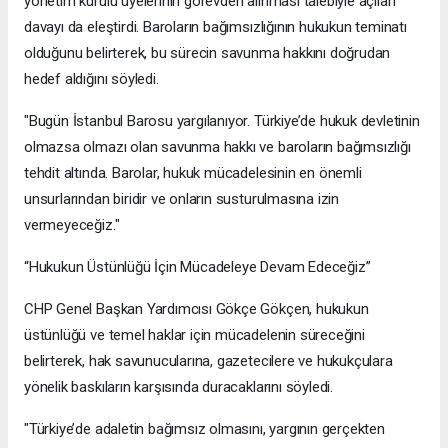
yönetim kurulu üyelerinin görevden alınması talebiyle açılan
davayı da eleştirdi. Baroların bağımsızlığının hukukun teminatı
olduğunu belirterek, bu sürecin savunma hakkını doğrudan
hedef aldığını söyledi.
"Bugün İstanbul Barosu yargılanıyor. Türkiye’de hukuk devletinin
olmazsa olmazı olan savunma hakkı ve baroların bağımsızlığı
tehdit altında. Barolar, hukuk mücadelesinin en önemli
unsurlarından biridir ve onların susturulmasına izin
vermeyeceğiz."
“Hukukun Üstünlüğü İçin Mücadeleye Devam Edeceğiz”
CHP Genel Başkan Yardımcısı Gökçe Gökçen, hukukun
üstünlüğü ve temel haklar için mücadelenin süreceğini
belirterek, hak savunucularına, gazetecilere ve hukukçulara
yönelik baskıların karşısında duracaklarını söyledi.
"Türkiye’de adaletin bağımsız olmasını, yargının gerçekten