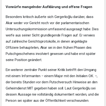
Vorwürfe mangelnder Aufklärung und offene Fragen
Besonders kritisch äußerte sich Gergerlioğlu darüber, dass
Akar weder vor Gericht noch vor der parlamentarischen
Untersuchungskommission umfassend ausgesagt habe. Dies
werfe aus seiner Sicht grundlegende Fragen auf. Er verwies
auf zahlreiche Gerichtsprotokolle, in denen angeklagte
Offiziere behaupteten, Akar sei in den frühen Phasen des
Putschgeschehens involviert gewesen und habe erst später
seine Position geändert.
Ein weiterer zentraler Punkt seiner Kritik betrifft den Umgang
mit einem Informanten – einem Major mit den Initialen O.K. –,
der bereits Stunden vor dem Putschversuch Hinweise an den
Geheimdienst MIT gegeben haben soll. Laut Gergerlioğlu sei
dessen Aussage nie vollständig dokumentiert worden, und die
Person sei später aus der Öffentlichkeit verschwunden.