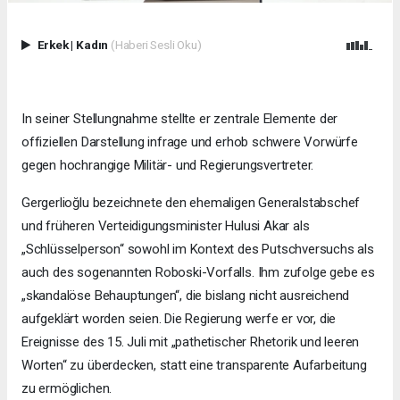
Erkek
|
Kadın
(Haberi Sesli Oku)
In seiner Stellungnahme stellte er zentrale Elemente der
offiziellen Darstellung infrage und erhob schwere Vorwürfe
gegen hochrangige Militär- und Regierungsvertreter.
Gergerlioğlu bezeichnete den ehemaligen Generalstabschef
und früheren Verteidigungsminister Hulusi Akar als
„Schlüsselperson“ sowohl im Kontext des Putschversuchs als
auch des sogenannten Roboski-Vorfalls. Ihm zufolge gebe es
„skandalöse Behauptungen“, die bislang nicht ausreichend
aufgeklärt worden seien. Die Regierung werfe er vor, die
Ereignisse des 15. Juli mit „pathetischer Rhetorik und leeren
Worten“ zu überdecken, statt eine transparente Aufarbeitung
zu ermöglichen.