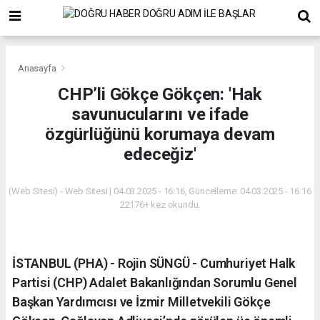
Anasayfa
CHP’li Gökçe Gökçen: 'Hak
savunucularını ve ifade
özgürlüğünü korumaya devam
edeceğiz'
(Web Sitesi) - Web Sitesi | 04.03.2025 - 16:16, Güncelleme: 04.03.2025 - 16:16
22176+ kez okundu.
İSTANBUL (PHA) - Rojin SÜNGÜ - Cumhuriyet Halk
Partisi (CHP) Adalet Bakanlığından Sorumlu Genel
Başkan Yardımcısı ve İzmir Milletvekili Gökçe