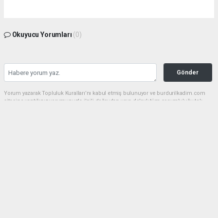
Okuyucu Yorumları
(0)
Gönder
Yorum yazarak Topluluk Kuralları’nı kabul etmiş bulunuyor ve burdurilkadim.com
sitesine yaptığınız yorumunuzla ilgili doğrudan veya dolaylı tüm sorumluluğu tek
başınıza üstleniyorsunuz. Yazılan tüm yorumlardan site yönetimi hiçbir şekilde
sorumlu tutulamaz.
haber paketi
haber scripti
haber yazılımı
Tüm hakları saklı tutulmaktadır.Copyright 2026©
Haber Yazılımı:
Web Aksiyon ®