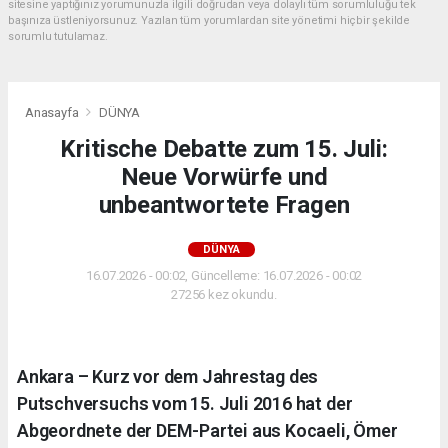
sitesine yaptığınız yorumunuzla ilgili doğrudan veya dolaylı tüm sorumluluğu tek
başınıza üstleniyorsunuz. Yazılan tüm yorumlardan site yönetimi hiçbir şekilde
sorumlu tutulamaz.
Anasayfa
DÜNYA
Kritische Debatte zum 15. Juli:
Neue Vorwürfe und
unbeantwortete Fragen
DÜNYA
16.07.2026 - 00:02, Güncelleme: 16.07.2026 - 00:02
27256 kez okundu.
Ankara – Kurz vor dem Jahrestag des
Putschversuchs vom 15. Juli 2016 hat der
Abgeordnete der DEM-Partei aus Kocaeli, Ömer