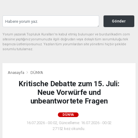
Gönder
Yorum yazarak Topluluk Kuralları’nı kabul etmiş bulunuyor ve burdurilkadim.com
sitesine yaptığınız yorumunuzla ilgili doğrudan veya dolaylı tüm sorumluluğu tek
başınıza üstleniyorsunuz. Yazılan tüm yorumlardan site yönetimi hiçbir şekilde
sorumlu tutulamaz.
Anasayfa
DÜNYA
Kritische Debatte zum 15. Juli:
Neue Vorwürfe und
unbeantwortete Fragen
DÜNYA
16.07.2026 - 00:02, Güncelleme: 16.07.2026 - 00:02
27152 kez okundu.