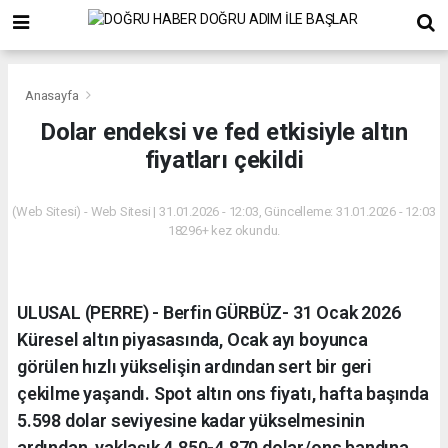
Anasayfa
Dolar endeksi ve fed etkisiyle altın
fiyatları çekildi
(Web Sitesi) - Web Sitesi | 31.01.2026 - 12:03, Güncelleme: 31.01.2026 - 12:03
18296+ kez okundu.
ULUSAL (PERRE) - Berfin GÜRBÜZ- 31 Ocak 2026
Küresel altın piyasasında, Ocak ayı boyunca
görülen hızlı yükselişin ardından sert bir geri
çekilme yaşandı. Spot altın ons fiyatı, hafta başında
5.598 dolar seviyesine kadar yükselmesinin
ardından, yaklaşık 4.850-4.870 dolar/ons bandına