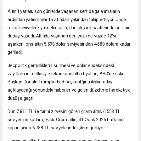
Altın fiyatları, son günlerde yaşanan sert dalgalanmaların
ardından yatırımcılar tarafından yakından takip ediliyor. Önce
rekor seviyelere yükselen altın, dün akşam saatlerinde sert bir
düşüş yaşadı. Altında yaşanan geri çekilme yüzde 12'yi
aşarken, ons altın 5.598 dolar seviyesinden 4.688 dolara kadar
geriledi.
Jeopolitik gerginliklerin sürmesi ve dolar endeksindeki
zayıflamanın etkisiyle rekor kıran altın fiyatları, ABD'de eski
Başkan Donald Trump'ın Fed başkanlığına ilişkin aday
açıklayacağı yönündeki haberler ve gelen düzeltme hareketiyle
düşüşe geçti.
Dün 7.811 TL ile tarihi zirvesini gören gram altın, 6.558 TL
seviyesine kadar çekildi. Gram altın, 31 Ocak 2026 haftanın
kapanışında 6.788 TL seviyelerinde işlem görüyor.
Uzmanlar, altın fiyatlarında yaşanan geri çekilmeye ilişkin