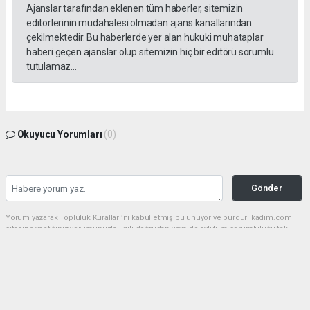
Ajanslar tarafından eklenen tüm haberler, sitemizin
editörlerinin müdahalesi olmadan ajans kanallarından
çekilmektedir. Bu haberlerde yer alan hukuki muhataplar
haberi geçen ajanslar olup sitemizin hiç bir editörü sorumlu
tutulamaz...
Okuyucu Yorumları
(0)
Gönder
Yorum yazarak Topluluk Kuralları’nı kabul etmiş bulunuyor ve burdurilkadim.com
sitesine yaptığınız yorumunuzla ilgili doğrudan veya dolaylı tüm sorumluluğu tek
başınıza üstleniyorsunuz. Yazılan tüm yorumlardan site yönetimi hiçbir şekilde
sorumlu tutulamaz.