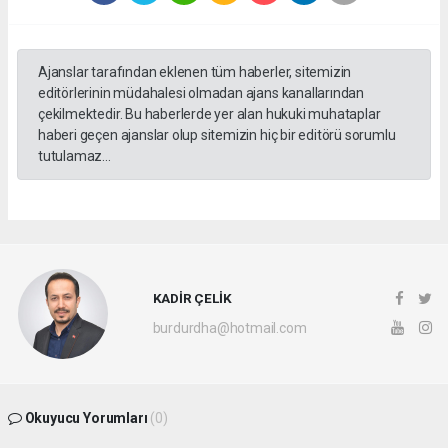
Ajanslar tarafından eklenen tüm haberler, sitemizin
editörlerinin müdahalesi olmadan ajans kanallarından
çekilmektedir. Bu haberlerde yer alan hukuki muhataplar
haberi geçen ajanslar olup sitemizin hiç bir editörü sorumlu
tutulamaz...
KADİR ÇELİK
burdurdha@hotmail.com
Okuyucu Yorumları
(0)