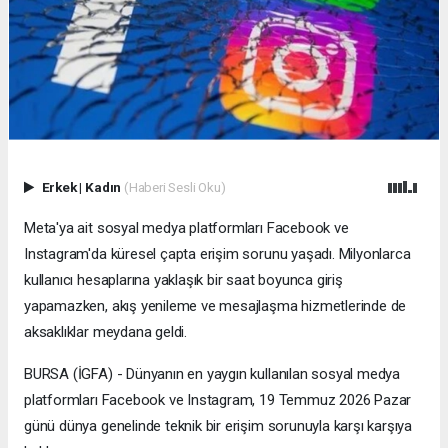
Erkek
|
Kadın
(Haberi Sesli Oku)
Meta'ya ait sosyal medya platformları Facebook ve
Instagram'da küresel çapta erişim sorunu yaşadı. Milyonlarca
kullanıcı hesaplarına yaklaşık bir saat boyunca giriş
yapamazken, akış yenileme ve mesajlaşma hizmetlerinde de
aksaklıklar meydana geldi.
BURSA (İGFA) - Dünyanın en yaygın kullanılan sosyal medya
platformları Facebook ve Instagram, 19 Temmuz 2026 Pazar
günü dünya genelinde teknik bir erişim sorunuyla karşı karşıya