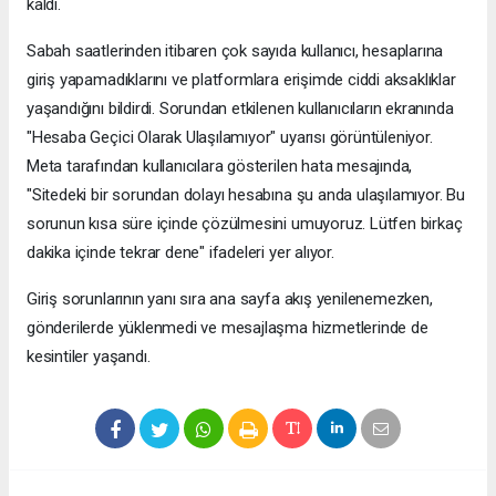
kaldı.
Sabah saatlerinden itibaren çok sayıda kullanıcı, hesaplarına
giriş yapamadıklarını ve platformlara erişimde ciddi aksaklıklar
yaşandığını bildirdi. Sorundan etkilenen kullanıcıların ekranında
"Hesaba Geçici Olarak Ulaşılamıyor" uyarısı görüntüleniyor.
Meta tarafından kullanıcılara gösterilen hata mesajında,
"Sitedeki bir sorundan dolayı hesabına şu anda ulaşılamıyor. Bu
sorunun kısa süre içinde çözülmesini umuyoruz. Lütfen birkaç
dakika içinde tekrar dene" ifadeleri yer alıyor.
Giriş sorunlarının yanı sıra ana sayfa akış yenilenemezken,
gönderilerde yüklenmedi ve mesajlaşma hizmetlerinde de
kesintiler yaşandı.