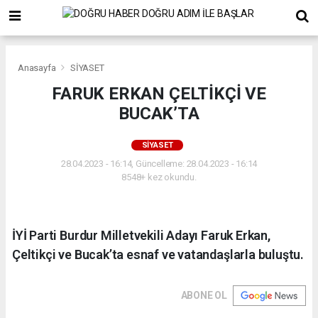
Anasayfa
SİYASET
FARUK ERKAN ÇELTİKÇİ VE
BUCAK’TA
SİYASET
28.04.2023 - 16:14, Güncelleme: 28.04.2023 - 16:14
8548+ kez okundu.
İYİ Parti Burdur Milletvekili Adayı Faruk Erkan,
Çeltikçi ve Bucak’ta esnaf ve vatandaşlarla buluştu.
ABONE OL