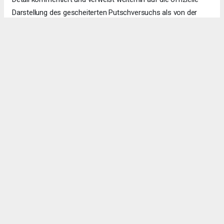
Darstellung des gescheiterten Putschversuchs als von der
Gülen-Bewegung orchestrierten Angriff auf die demokratische
Ordnung.
Ajanslar tarafından eklenen tüm haberler, sitemizin
editörlerinin müdahalesi olmadan ajans kanallarından
çekilmektedir. Bu haberlerde yer alan hukuki muhataplar
haberi geçen ajanslar olup sitemizin hiç bir editörü sorumlu
tutulamaz...
Okuyucu Yorumları
(0)