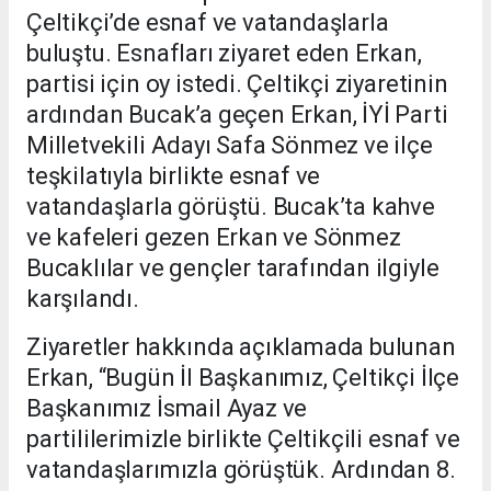
Çeltikçi’de esnaf ve vatandaşlarla
buluştu. Esnafları ziyaret eden Erkan,
partisi için oy istedi. Çeltikçi ziyaretinin
ardından Bucak’a geçen Erkan, İYİ Parti
Milletvekili Adayı Safa Sönmez ve ilçe
teşkilatıyla birlikte esnaf ve
vatandaşlarla görüştü. Bucak’ta kahve
ve kafeleri gezen Erkan ve Sönmez
Bucaklılar ve gençler tarafından ilgiyle
karşılandı.
Ziyaretler hakkında açıklamada bulunan
Erkan, “Bugün İl Başkanımız, Çeltikçi İlçe
Başkanımız İsmail Ayaz ve
partililerimizle birlikte Çeltikçili esnaf ve
vatandaşlarımızla görüştük. Ardından 8.