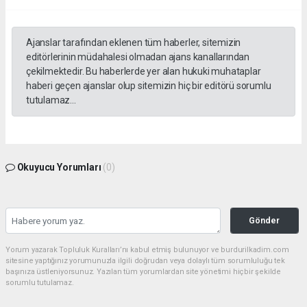
Ajanslar tarafından eklenen tüm haberler, sitemizin
editörlerinin müdahalesi olmadan ajans kanallarından
çekilmektedir. Bu haberlerde yer alan hukuki muhataplar
haberi geçen ajanslar olup sitemizin hiç bir editörü sorumlu
tutulamaz...
Okuyucu Yorumları
(0)
Gönder
Yorum yazarak Topluluk Kuralları’nı kabul etmiş bulunuyor ve burdurilkadim.com
sitesine yaptığınız yorumunuzla ilgili doğrudan veya dolaylı tüm sorumluluğu tek
başınıza üstleniyorsunuz. Yazılan tüm yorumlardan site yönetimi hiçbir şekilde
sorumlu tutulamaz.