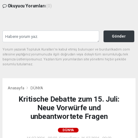
Okuyucu Yorumları
(0)
Gönder
Yorum yazarak Topluluk Kuralları’nı kabul etmiş bulunuyor ve burdurilkadim.com
sitesine yaptığınız yorumunuzla ilgili doğrudan veya dolaylı tüm sorumluluğu tek
başınıza üstleniyorsunuz. Yazılan tüm yorumlardan site yönetimi hiçbir şekilde
sorumlu tutulamaz.
Anasayfa
DÜNYA
Kritische Debatte zum 15. Juli:
Neue Vorwürfe und
unbeantwortete Fragen
DÜNYA