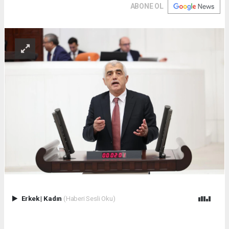
ABONE OL
Erkek
|
Kadın
(Haberi Sesli Oku)