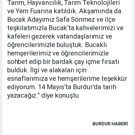
Tarım, Hayvancılık, Tarım Teknolojileri
ve Yem Fuarına katıldık. Akşamında da
Bucak Adayımız Safa Sönmez ve ilçe
teşkilatımızla Bucak’ta kahvelerimizi ve
kafeleri gezerek vatandaşlarımız ve
öğrencilerimizle buluştuk. Bucaklı
hemşerilerimiz ve öğrencilerimizle
sohbet edip bir bardak çay içme fırsatı
bulduk. İlgi ve alakaları için
esnaflarımıza ve hemşerilerime teşekkür
ediyorum. 14 Mayıs’ta Burdur’da tarih
yazacağız.” diye konuştu
BURDUR HABERİ