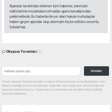
Ajanslar tarafından eklenen tüm haberler, sitemizin
editörlerinin müdahalesi olmadan ajans kanallarından
çekilmektedir. Bu haberlerde yer alan hukuki muhataplar
haberi geçen ajanslar olup sitemizin hiç bir editörü sorumlu
tutulamaz...
Okuyucu Yorumları
(0)
Gönder
Yorum yazarak Topluluk Kuralları’nı kabul etmiş bulunuyor ve burdurilkadim.com
sitesine yaptığınız yorumunuzla ilgili doğrudan veya dolaylı tüm sorumluluğu tek
başınıza üstleniyorsunuz. Yazılan tüm yorumlardan site yönetimi hiçbir şekilde
sorumlu tutulamaz.